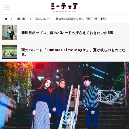
MUSIC
雨のパレード、新体制の幕開けを飾る『BORDERLESS』
新世代ポップス、雨のパレードの押さえておきたい曲5選
雨のパレード「Summer Time Magic」、夏が彼らのものにな
る。