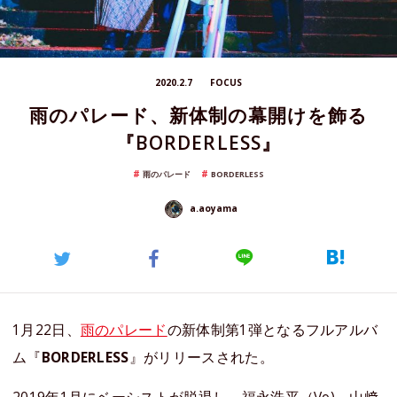
2020.2.7
FOCUS
雨のパレード、新体制の幕開けを飾る
『BORDERLESS』
雨のパレード
BORDERLESS
a.aoyama
1月22日、
雨のパレード
の新体制第1弾となるフルアルバ
ム『
BORDERLESS
』がリリースされた。
2019年1月にベーシストが脱退し、福永浩平（Vo)、山﨑