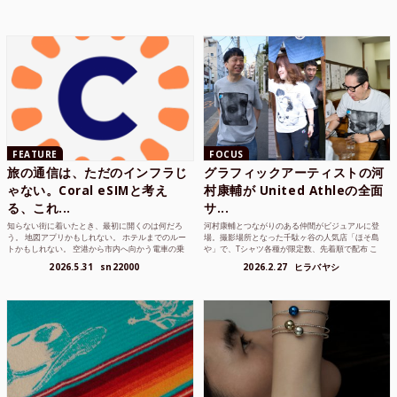
FEATURE
FOCUS
旅の通信は、ただのインフラじ
グラフィックアーティストの河
ゃない。Coral eSIMと考え
村康輔が United Athleの全面
る、これ...
サ...
知らない街に着いたとき、最初に開くのは何だろ
河村康輔とつながりのある仲間がビジュアルに登
う。 地図アプリかもしれない。 ホテルまでのルー
場。撮影場所となった千駄ヶ谷の人気店「ほそ島
トかもしれない。 空港から市内へ向かう電車の乗
や」で、Tシャツ各種が限定数、先着順で配布 こ
り方かもしれな...
れまでUnited...
2026.5.31
sn22000
2026.2.27
ヒラバヤシ