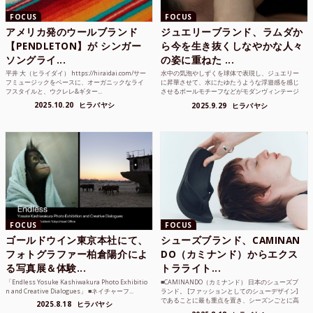
FOCUS
FOCUS
アメリカ発のウールブランド
ジュエリーブランド、ラムダか
【PENDLETON】が シンガー
ら今を生き抜くしなやかな人々
ソングライ...
の姿に重ねた ...
平井 大（ヒライダイ） https://hiraidai.com/サー
水中の気泡やしずくを球体で表現し、ジュエリー
フミュージックをベースに、オーガニックなライ
に昇華させて、水にたゆたうような浮遊感を感じ
フスタイルと、ウクレレ&ギター...
させるボールモチーフなどがモダンヴィンテージ
のような雰囲気も感じ...
2025.10.20
ヒラバヤシ
2025.9.29
ヒラバヤシ
FOCUS
FOCUS
ゴールドウイン東京本社にて、
シューズブランド、CAMINAN
フォトグラファー柏倉陽介によ
DO（カミナンド）からエクス
る写真展＆体験...
トラライト...
「Endless Yosuke Kashiwakura Photo Exhibitio
■CAMINANDO（カミナンド） 日本のシューズブ
n and Creative Dialogues」 ■ネイチャーフ...
ランド。 [ファッションとしてのシューデザイン]
であることに最も重点を置き、シーズンごとに高
2025.8.18
ヒラバヤシ
品質な素...