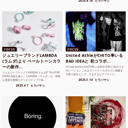
2025.8.18
ヒラバヤシ
FOCUS
FOCUS
ジュエリーブランドLAMBDA
United AthleがCHITO率いる
(ラムダ)より ペールトーンカラ
BAD IDEAと 初コラボ...
ーの新作...
United AthleがCHITO率いるBAD IDEAと初のコラ
ボレーション これまでシーズンカタログに掲載す
ジュエリーブランド“LAMBDA( ラムダ))” “PLAYFRE
る取り組みとして、さまざまなアーティス...
EDOM 自由を遊べ。 LAMBDA（ラムダ）は、有限
2025.3.14
ヒラバヤシ
な資源を無限のクリエイティブで追...
2025.4.7
ヒラバヤシ