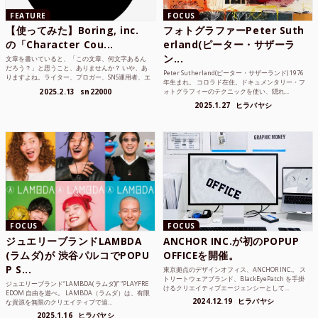
FEATURE
FOCUS
【使ってみた】Boring, inc.
フォトグラファーPeter Suth
の「Character Cou...
erland(ピーター・サザーラ
ン...
文章を書いていると、「この文章、何文字あるん
だろう？」と思うこと、ありませんか？ いや、あ
Peter Sutherland(ピーター・サザーランド) 1976
りますよね。ライター、ブロガー、SNS運用者、エ
年生まれ。 コロラド在住。ドキュメンタリー・フ
ンジニア、学生...
2025.2.13
sn22000
ォトグラフィーのテクニックを使い、隠れ...
2025.1.27
ヒラバヤシ
FOCUS
FOCUS
ジュエリーブランドLAMBDA
ANCHOR INC.が初のPOPUP
(ラムダ)が 渋谷パルコでPOPU
OFFICEを開催。
P S...
東京拠点のデザインオフィス、ANCHOR INC.。 ス
トリートウェアブランド、BlackEyePatch を手掛
ジュエリーブランド“LAMBDA( ラムダ))” “PLAYFRE
けるクリエイティブエージェンシーとして...
EDOM 自由を遊べ。 LAMBDA（ラムダ）は、有限
2024.12.19
ヒラバヤシ
な資源を無限のクリエイティブで追...
2025.1.16
ヒラバヤシ