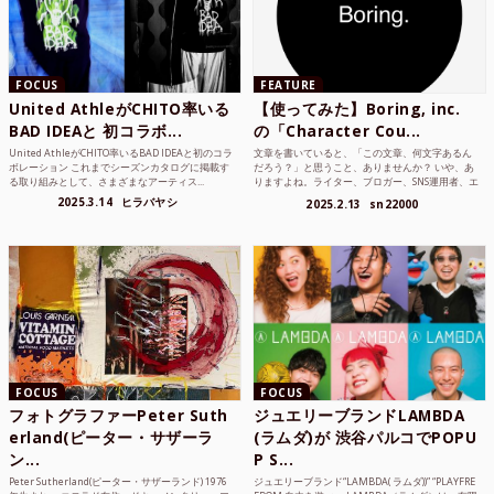
FOCUS
FEATURE
United AthleがCHITO率いる
【使ってみた】Boring, inc.
BAD IDEAと 初コラボ...
の「Character Cou...
United AthleがCHITO率いるBAD IDEAと初のコラ
文章を書いていると、「この文章、何文字あるん
ボレーション これまでシーズンカタログに掲載す
だろう？」と思うこと、ありませんか？ いや、あ
る取り組みとして、さまざまなアーティス...
りますよね。ライター、ブロガー、SNS運用者、エ
ンジニア、学生...
2025.3.14
ヒラバヤシ
2025.2.13
sn22000
FOCUS
FOCUS
フォトグラファーPeter Suth
ジュエリーブランドLAMBDA
erland(ピーター・サザーラ
(ラムダ)が 渋谷パルコでPOPU
ン...
P S...
Peter Sutherland(ピーター・サザーランド) 1976
ジュエリーブランド“LAMBDA( ラムダ))” “PLAYFRE