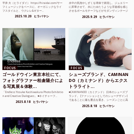
平井 大（ヒライダイ） https://hiraidai.com/サー
水中の気泡やしずくを球体で表現し、ジュエリー
フミュージックをベースに、オーガニックなライ
に昇華させて、水にたゆたうような浮遊感を感じ
フスタイルと、ウクレレ&ギター...
させるボールモチーフなどがモダンヴィンテージ
のような雰囲気も感じ...
2025.10.20
ヒラバヤシ
2025.9.29
ヒラバヤシ
FOCUS
FOCUS
ゴールドウイン東京本社にて、
シューズブランド、CAMINAN
フォトグラファー柏倉陽介によ
DO（カミナンド）からエクス
る写真展＆体験...
トラライト...
「Endless Yosuke Kashiwakura Photo Exhibitio
■CAMINANDO（カミナンド） 日本のシューズブ
n and Creative Dialogues」 ■ネイチャーフ...
ランド。 [ファッションとしてのシューデザイン]
であることに最も重点を置き、シーズンごとに高
2025.8.18
ヒラバヤシ
品質な素...
2025.8.18
ヒラバヤシ