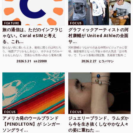
FEATURE
FOCUS
旅の通信は、ただのインフラじ
グラフィックアーティストの河
ゃない。Coral eSIMと考え
村康輔が United Athleの全面
る、これ...
サ...
知らない街に着いたとき、最初に開くのは何だろ
河村康輔とつながりのある仲間がビジュアルに登
う。 地図アプリかもしれない。 ホテルまでのルー
場。撮影場所となった千駄ヶ谷の人気店「ほそ島
トかもしれない。 空港から市内へ向かう電車の乗
や」で、Tシャツ各種が限定数、先着順で配布 こ
り方かもしれな...
れまでUnited...
2026.5.31
sn22000
2026.2.27
ヒラバヤシ
FOCUS
FOCUS
アメリカ発のウールブランド
ジュエリーブランド、ラムダか
【PENDLETON】が シンガー
ら今を生き抜くしなやかな人々
ソングライ...
の姿に重ねた ...