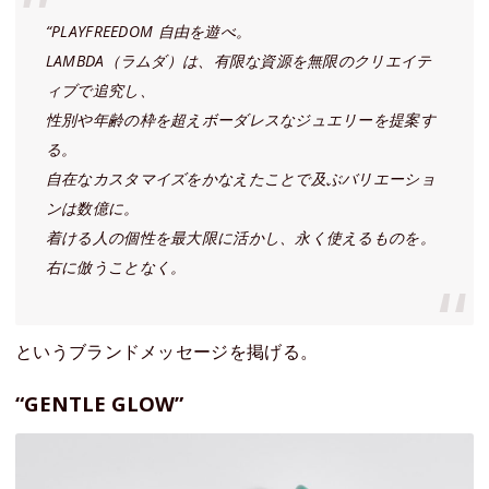
“PLAYFREEDOM 自由を遊べ。
LAMBDA（ラムダ）は、有限な資源を無限のクリエイテ
ィブで追究し、
性別や年齢の枠を超えボーダレスなジュエリーを提案す
る。
自在なカスタマイズをかなえたことで及ぶバリエーショ
ンは数億に。
着ける人の個性を最大限に活かし、永く使えるものを。
右に倣うことなく。
というブランドメッセージを掲げる。
“GENTLE GLOW”