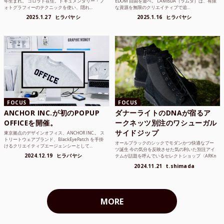
年生まれ。 コロラド在住。ドキュメンタリー・フ
EDOM 自由を遊べ。 LAMBDA（ラムダ）は、有限
ォトグラフィーのテクニックを使い、隠れ...
な資源を無限のクリエイティブで追...
2025.1.27
ヒラバヤシ
2025.1.16
ヒラバヤシ
FOCUS
FOCUS
ANCHOR INC.が初のPOPUP
ダナーライトのDNAが宿るア
OFFICEを開催。
ークネッツ別注のワシューガル
サイドジップ
東京拠点のデザインオフィス、ANCHOR INC.。 ス
トリートウェアブランド、BlackEyePatch を手掛
オールブラックのシックでモダンかつ快適なブー
けるクリエイティブエージェンシーとして...
ツ誕生 今の気分を反映させた気の利いた別注アイ
2024.12.19
ヒラバヤシ
テムが話題を呼んでいるセレクトショップ〈ARKn
ets（アーク...
2024.11.21
t.shimada
MORE