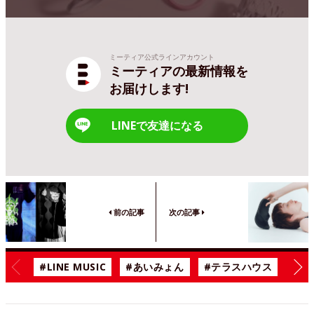
ミーティア公式ラインアカウント
ミーティアの最新情報を
お届けします!
LINEで友達になる
前の記事
次の記事
#LINE MUSIC
#あいみょん
#テラスハウス
#漫