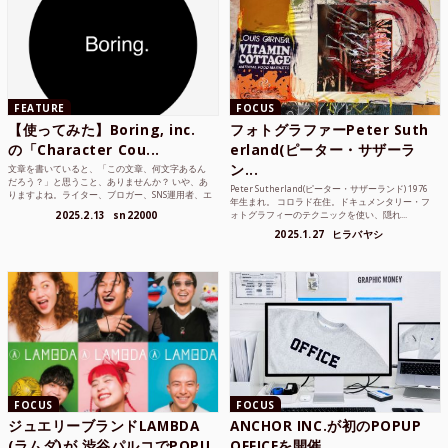
FEATURE
FOCUS
【使ってみた】Boring, inc.
フォトグラファーPeter Suth
の「Character Cou...
erland(ピーター・サザーラ
ン...
文章を書いていると、「この文章、何文字あるん
だろう？」と思うこと、ありませんか？ いや、あ
Peter Sutherland(ピーター・サザーランド) 1976
りますよね。ライター、ブロガー、SNS運用者、エ
年生まれ。 コロラド在住。ドキュメンタリー・フ
ンジニア、学生...
2025.2.13
sn22000
ォトグラフィーのテクニックを使い、隠れ...
2025.1.27
ヒラバヤシ
FOCUS
FOCUS
ジュエリーブランドLAMBDA
ANCHOR INC.が初のPOPUP
(ラムダ)が 渋谷パルコでPOPU
OFFICEを開催。