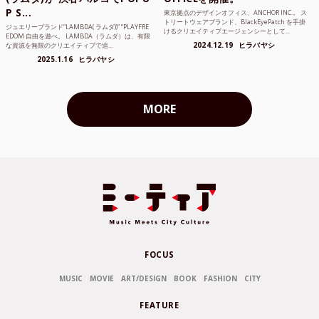
P S...
東京拠点のデザインオフィス、ANCHOR INC.。 ス
トリートウェアブランド、BlackEyePatch を手掛
ジュエリーブランド“LAMBDA( ラムダ))” “PLAYFRE
けるクリエイティブエージェンシーとして...
EDOM 自由を遊べ。 LAMBDA（ラムダ）は、有限
2024.12.19
ヒラバヤシ
な資源を無限のクリエイティブで追...
2025.1.16
ヒラバヤシ
MORE
FOCUS
MUSIC
MOVIE
ART/DESIGN
BOOK
FASHION
CITY
FEATURE