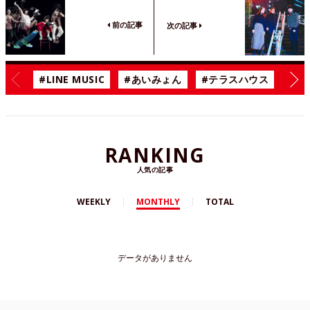
前の記事
次の記事
#LINE MUSIC
#あいみょん
#テラスハウス
#漫
RANKING
人気の記事
WEEKLY
MONTHLY
TOTAL
データがありません