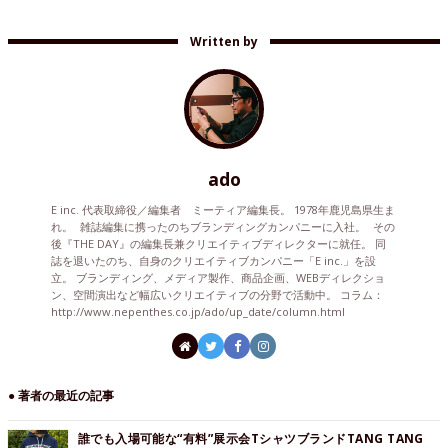
Written by
ado
E inc. 代表取締役／編集者 ミーティア編集長。 1978年鹿児島県生ま
れ。 雑誌編集に携ったのちブランディングカンパニーに入社。 その
後『THE DAY』の編集長兼クリエイティブディレクターに就任。 同
誌を退いたのち、自身のクリエイティブカンパニー「E inc.」を設
立。 ブランディング、メディア製作、商品企画、WEBディレクショ
ン、空間演出など幅広いクリエイティブの分野で活動中。 コラム：
http://www.nepenthes.co.jp/ado/up_date/column.html
● 著者の最近の記事
誰でも入場可能な“有料”展示会TシャツブランドTANG TANG