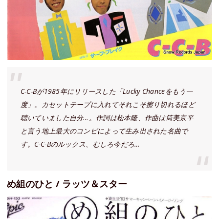
C-C-Bが1985年にリリースした「Lucky Chanceをもう一
度」。カセットテープに入れてそれこそ擦り切れるほど
聴いていました自分…。作詞は松本隆、作曲は筒美京平
と言う地上最大のコンビによって生み出された名曲で
す。C-C-Bのルックス、むしろ今だろ…
め組のひと / ラッツ＆スター