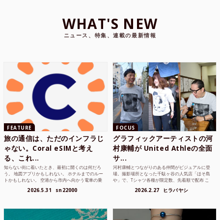
WHAT'S NEW
ニュース、特集、連載の最新情報
FEATURE
FOCUS
旅の通信は、ただのインフラじ
グラフィックアーティストの河
ゃない。Coral eSIMと考え
村康輔が United Athleの全面
る、これ...
サ...
知らない街に着いたとき、最初に開くのは何だろ
河村康輔とつながりのある仲間がビジュアルに登
う。 地図アプリかもしれない。 ホテルまでのルー
場。撮影場所となった千駄ヶ谷の人気店「ほそ島
トかもしれない。 空港から市内へ向かう電車の乗
や」で、Tシャツ各種が限定数、先着順で配布 こ
り方かもしれな...
れまでUnited...
2026.5.31
sn22000
2026.2.27
ヒラバヤシ