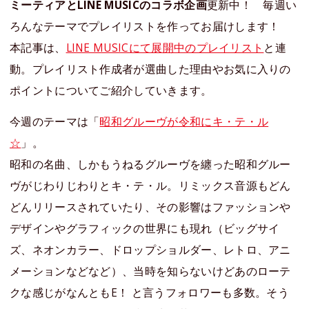
ミーティアとLINE MUSICのコラボ企画
更新中！ 毎週い
ろんなテーマでプレイリストを作ってお届けします！
本記事は、
LINE MUSICにて展開中のプレイリスト
と連
動。プレイリスト作成者が選曲した理由やお気に入りの
ポイントについてご紹介していきます。
今週のテーマは「
昭和グルーヴが令和にキ・テ・ル
☆
」。
昭和の名曲、しかもうねるグルーヴを纏った昭和グルー
ヴがじわりじわりとキ・テ・ル。リミックス音源もどん
どんリリースされていたり、その影響はファッションや
デザインやグラフィックの世界にも現れ（ビッグサイ
ズ、ネオンカラー、ドロップショルダー、レトロ、アニ
メーションなどなど）、当時を知らないけどあのローテ
クな感じがなんともE！ と言うフォロワーも多数。そう