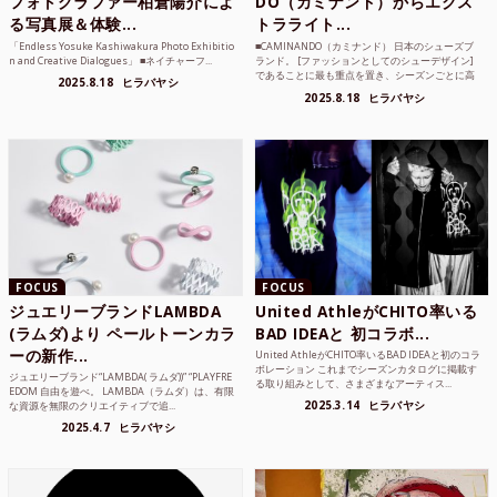
フォトグラファー柏倉陽介によ
DO（カミナンド）からエクス
る写真展＆体験...
トラライト...
「Endless Yosuke Kashiwakura Photo Exhibitio
■CAMINANDO（カミナンド） 日本のシューズブ
n and Creative Dialogues」 ■ネイチャーフ...
ランド。 [ファッションとしてのシューデザイン]
であることに最も重点を置き、シーズンごとに高
2025.8.18
ヒラバヤシ
品質な素...
2025.8.18
ヒラバヤシ
FOCUS
FOCUS
ジュエリーブランドLAMBDA
United AthleがCHITO率いる
(ラムダ)より ペールトーンカラ
BAD IDEAと 初コラボ...
ーの新作...
United AthleがCHITO率いるBAD IDEAと初のコラ
ボレーション これまでシーズンカタログに掲載す
ジュエリーブランド“LAMBDA( ラムダ))” “PLAYFRE
る取り組みとして、さまざまなアーティス...
EDOM 自由を遊べ。 LAMBDA（ラムダ）は、有限
2025.3.14
ヒラバヤシ
な資源を無限のクリエイティブで追...
2025.4.7
ヒラバヤシ