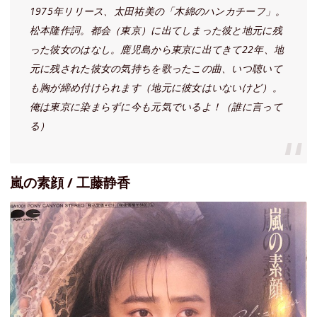
1975年リリース、太田祐美の「木綿のハンカチーフ」。
松本隆作詞。都会（東京）に出てしまった彼と地元に残
った彼女のはなし。鹿児島から東京に出てきて22年、地
元に残された彼女の気持ちを歌ったこの曲、いつ聴いて
も胸が締め付けられます（地元に彼女はいないけど）。
俺は東京に染まらずに今も元気でいるよ！（誰に言って
る）
嵐の素顔 / 工藤静香