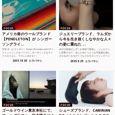
FOCUS
FOCUS
アメリカ発のウールブランド
ジュエリーブランド、ラムダか
【PENDLETON】が シンガー
ら今を生き抜くしなやかな人々
ソングライ...
の姿に重ねた ...
平井 大（ヒライダイ） https://hiraidai.com/サー
水中の気泡やしずくを球体で表現し、ジュエリー
フミュージックをベースに、オーガニックなライ
に昇華させて、水にたゆたうような浮遊感を感じ
フスタイルと、ウクレレ&ギター...
させるボールモチーフなどがモダンヴィンテージ
のような雰囲気も感じ...
2025.10.20
ヒラバヤシ
2025.9.29
ヒラバヤシ
FOCUS
FOCUS
ゴールドウイン東京本社にて、
シューズブランド、CAMINAN