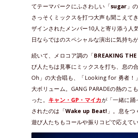
てテーマパークにふさわしい「
sugar
」
さっそくミックスを打つ大声も聞こえて
ザインされたメンバー10人と寄り添う人
日ならではのスペシャルな演出に気持ち
続いて、メロコア調の「
BREAKING THE
び人たちは見事にミックスを打ち、息の合った
Oh」の大合唱も、「Looking for 
大ボリューム。GANG PARADEの熱
った。
キャン・GP・マイカ
が「一緒に踊
されたのは「
Wake up Beat!
」。息をつ
遊び人たちもコールや振りコピで応えて