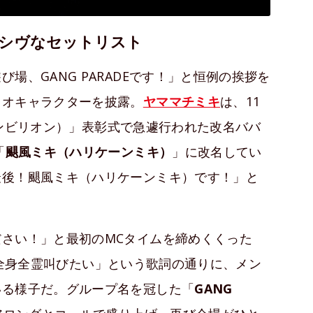
シヴなセットリスト
場、GANG PARADEです！」と恒例の挨拶を
リオキャラクターを披露。
ヤママチミキ
は、11
（テンビリオン）」表彰式で急遽行われた改名ババ
「
颶風ミキ（ハリケーンミキ）
」に改名してい
最後！颶風ミキ（ハリケーンミキ）です！」と
さい！」と最初のMCタイムを締めくくった
全身全霊叫びたい」という歌詞の通りに、メン
いる様子だ。グループ名を冠した「
GANG