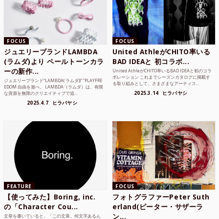
FOCUS
FOCUS
ジュエリーブランドLAMBDA
United AthleがCHITO率いる
(ラムダ)より ペールトーンカラ
BAD IDEAと 初コラボ...
ーの新作...
United AthleがCHITO率いるBAD IDEAと初のコラ
ボレーション これまでシーズンカタログに掲載す
ジュエリーブランド“LAMBDA( ラムダ))” “PLAYFRE
る取り組みとして、さまざまなアーティス...
EDOM 自由を遊べ。 LAMBDA（ラムダ）は、有限
2025.3.14
ヒラバヤシ
な資源を無限のクリエイティブで追...
2025.4.7
ヒラバヤシ
FEATURE
FOCUS
【使ってみた】Boring, inc.
フォトグラファーPeter Suth
の「Character Cou...
erland(ピーター・サザーラ
ン...
文章を書いていると、「この文章、何文字あるん