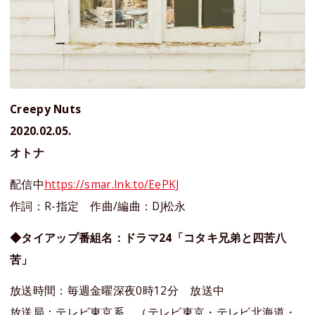
Creepy Nuts
2020.02.05.
オトナ
配信中
https://smar.lnk.to/EePKJ
作詞：R-指定 作曲/編曲：DJ松永
◆タイアップ番組名：ドラマ24「コタキ兄弟と四苦八
苦」
放送時間：毎週金曜深夜0時12分 放送中
放送局：テレビ東京系 （テレビ東京・テレビ北海道・