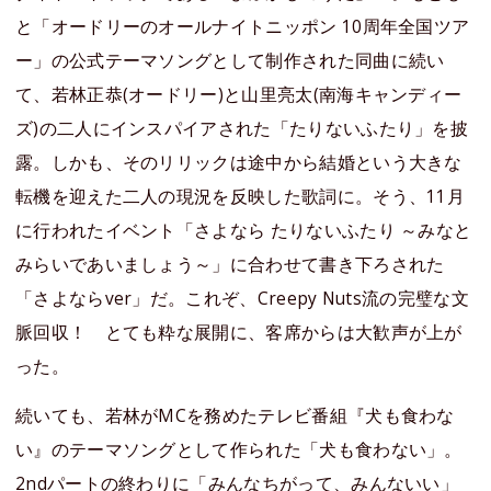
と「オードリーのオールナイトニッポン 10周年全国ツア
ー」の公式テーマソングとして制作された同曲に続い
て、若林正恭(オードリー)と山里亮太(南海キャンディー
ズ)の二人にインスパイアされた「たりないふたり」を披
露。しかも、そのリリックは途中から結婚という大きな
転機を迎えた二人の現況を反映した歌詞に。そう、11月
に行われたイベント「さよなら たりないふたり ～みなと
みらいであいましょう～」に合わせて書き下ろされた
「さよならver」だ。これぞ、Creepy Nuts流の完璧な文
脈回収！ とても粋な展開に、客席からは大歓声が上が
った。
続いても、若林がMCを務めたテレビ番組『犬も食わな
い』のテーマソングとして作られた「犬も食わない」。
2ndパートの終わりに「みんなちがって、みんないい」