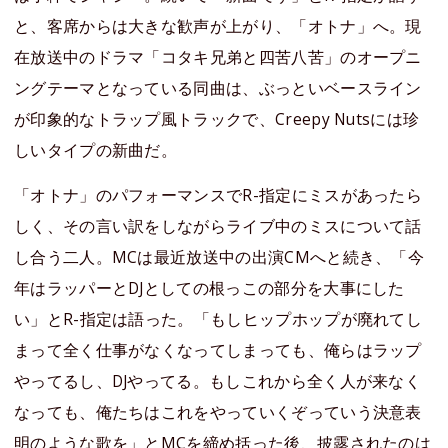
と、客席からは大きな歓声が上がり、「オトナ」へ。現
在放送中のドラマ「コタキ兄弟と四苦八苦」のオープニ
ングテーマとなっている同曲は、ぶっといベースライン
が印象的なトラップ風トラックで、Creepy Nutsには珍
しいタイプの新曲だ。
「オトナ」のパフォーマンスでR-指定にミスがあったら
しく、その言い訳をしながらライブ中のミスについて話
し合う二人。MCは最近放送中の出演CMへと続き、「今
年はラッパーとDJとしての根っこの部分を大事にした
い」とR-指定は語った。「もしヒップホップが廃れてし
まって全く仕事がなくなってしまっても、俺らはラップ
やってるし、DJやってる。もしこれから全く人が来なく
なっても、俺たちはこれをやっていくぞっていう決意表
明のような歌を」とMCを締め括った後、披露されたのは