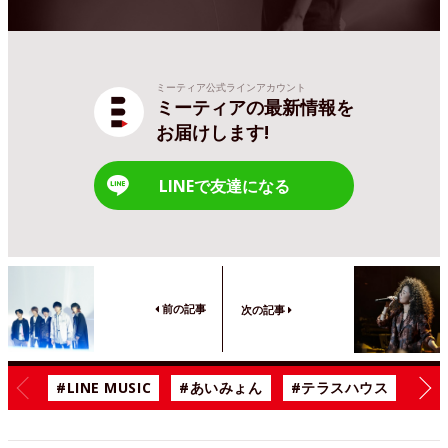
ミーティア公式ラインアカウント
ミーティアの最新情報を
お届けします!
LINEで友達になる
前の記事
次の記事
#LINE MUSIC
#あいみょん
#テラスハウス
#漫