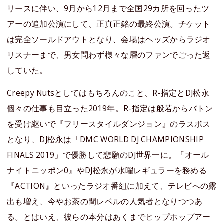
リースに伴い、9月から12月まで全国29カ所を回ったツ
アーの追加公演にして、正真正銘の最終公演。チケット
は完全ソールドアウトとなり、会場はヘッズからラジオ
リスナーまで、男女問わず様々な層のファンでごった返
していた。
Creepy Nutsとしてはもちろんのこと、R-指定とDJ松永
個々の仕事も目立った2019年。R-指定は般若からバトン
を受け継いで『フリースタイルダンジョン』のラスボス
となり、DJ松永は「DMC WORLD DJ CHAMPIONSHIP
FINALS 2019」で優勝して悲願のDJ世界一に。『オール
ナイトニッポン0』やDJ松永が水曜レギュラーを務める
『ACTION』といったラジオ番組に加えて、テレビへの露
出も増え、今やお茶の間レベルの人気者となりつつあ
る。とはいえ、彼らの本分はあくまでヒップホップアー