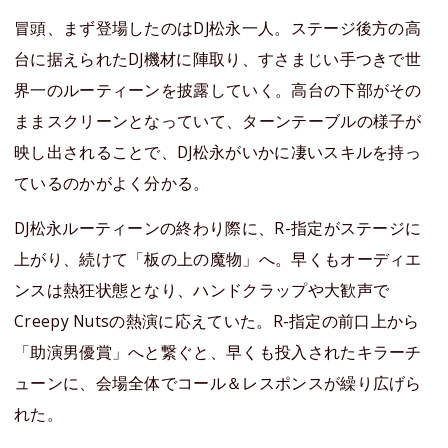
冒頭、まず登場したのはDJ松永一人。ステージ後方の高
台に据えられたDJ機材に陣取り、すさまじい手つきで世
界一のルーティーンを披露していく。高台の下部がその
ままスクリーンとなっていて、ターンテーブルの様子が
映し出されることで、DJ松永がいかに凄いスキルを持っ
ているのかがよく分かる。
DJ松永ルーティーンの終わり際に、R-指定がステージに
上がり、続けて「板の上の魔物」へ。早くもオーディエ
ンスは熱狂状態となり、ハンドクラップや大歓声で
Creepy Nutsの熱演に応えていた。R-指定の前口上から
「助演男優賞」へと繋ぐと、早くも投入されたキラーチ
ューンに、会場全体でコール＆レスポンスが繰り広げら
れた。