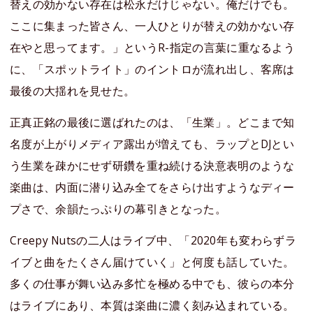
替えの効かない存在は松永だけじゃない。俺だけでも。
ここに集まった皆さん、一人ひとりが替えの効かない存
在やと思ってます。」というR-指定の言葉に重なるよう
に、「スポットライト」のイントロが流れ出し、客席は
最後の大揺れを見せた。
正真正銘の最後に選ばれたのは、「生業」。どこまで知
名度が上がりメディア露出が増えても、ラップとDJとい
う生業を疎かにせず研鑽を重ね続ける決意表明のような
楽曲は、内面に潜り込み全てをさらけ出すようなディー
プさで、余韻たっぷりの幕引きとなった。
Creepy Nutsの二人はライブ中、「2020年も変わらずラ
イブと曲をたくさん届けていく」と何度も話していた。
多くの仕事が舞い込み多忙を極める中でも、彼らの本分
はライブにあり、本質は楽曲に濃く刻み込まれている。