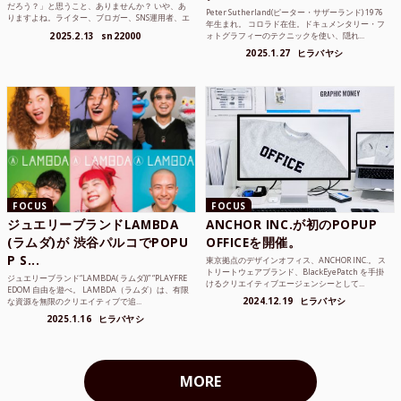
だろう？」と思うこと、ありませんか？ いや、あ
Peter Sutherland(ピーター・サザーランド) 1976
りますよね。ライター、ブロガー、SNS運用者、エ
年生まれ。 コロラド在住。ドキュメンタリー・フ
ンジニア、学生...
2025.2.13
sn22000
ォトグラフィーのテクニックを使い、隠れ...
2025.1.27
ヒラバヤシ
FOCUS
FOCUS
ジュエリーブランドLAMBDA
ANCHOR INC.が初のPOPUP
(ラムダ)が 渋谷パルコでPOPU
OFFICEを開催。
P S...
東京拠点のデザインオフィス、ANCHOR INC.。 ス
トリートウェアブランド、BlackEyePatch を手掛
ジュエリーブランド“LAMBDA( ラムダ))” “PLAYFRE
けるクリエイティブエージェンシーとして...
EDOM 自由を遊べ。 LAMBDA（ラムダ）は、有限
2024.12.19
ヒラバヤシ
な資源を無限のクリエイティブで追...
2025.1.16
ヒラバヤシ
MORE