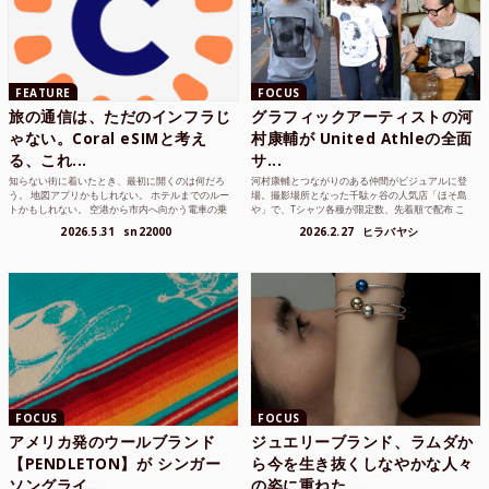
FEATURE
FOCUS
旅の通信は、ただのインフラじ
グラフィックアーティストの河
ゃない。Coral eSIMと考え
村康輔が United Athleの全面
る、これ...
サ...
知らない街に着いたとき、最初に開くのは何だろ
河村康輔とつながりのある仲間がビジュアルに登
う。 地図アプリかもしれない。 ホテルまでのルー
場。撮影場所となった千駄ヶ谷の人気店「ほそ島
トかもしれない。 空港から市内へ向かう電車の乗
や」で、Tシャツ各種が限定数、先着順で配布 こ
り方かもしれな...
れまでUnited...
2026.5.31
sn22000
2026.2.27
ヒラバヤシ
FOCUS
FOCUS
アメリカ発のウールブランド
ジュエリーブランド、ラムダか
【PENDLETON】が シンガー
ら今を生き抜くしなやかな人々
ソングライ...
の姿に重ねた ...