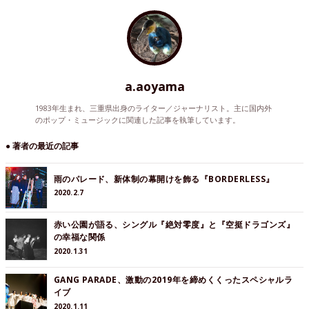
a.aoyama
1983年生まれ、三重県出身のライター／ジャーナリスト。主に国内外
のポップ・ミュージックに関連した記事を執筆しています。
● 著者の最近の記事
雨のパレード、新体制の幕開けを飾る『BORDERLESS』
2020.2.7
赤い公園が語る、シングル『絶対零度』と『空挺ドラゴンズ』
の幸福な関係
2020.1.31
GANG PARADE、激動の2019年を締めくくったスペシャルラ
イブ
2020.1.11