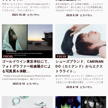
平井 大（ヒライダイ） https://hiraidai.com/サー
水中の気泡やしずくを球体で表現し、ジュエリー
フミュージックをベースに、オーガニックなライ
に昇華させて、水にたゆたうような浮遊感を感じ
フスタイルと、ウクレレ&ギター...
させるボールモチーフなどがモダンヴィンテージ
のような雰囲気も感じ...
2025.10.20
ヒラバヤシ
2025.9.29
ヒラバヤシ
FOCUS
FOCUS
ゴールドウイン東京本社にて、
シューズブランド、CAMINAN
フォトグラファー柏倉陽介によ
DO（カミナンド）からエクス
る写真展＆体験...
トラライト...
「Endless Yosuke Kashiwakura Photo Exhibitio
■CAMINANDO（カミナンド） 日本のシューズブ
n and Creative Dialogues」 ■ネイチャーフ...
ランド。 [ファッションとしてのシューデザイン]
であることに最も重点を置き、シーズンごとに高
2025.8.18
ヒラバヤシ
品質な素...
2025.8.18
ヒラバヤシ