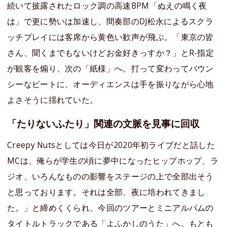
続いて披露されたロック調の高速BPM「ぬえの鳴く夜
は」で更に勢いは加速し、間奏部のDJ松永によるスクラ
ッチプレイには客席から黄色い歓声が飛ぶ。「東京の皆
さん、聞くまでもないけどお金好きっすか？」とR-指定
が観客を煽り、次の「紙様」へ。打って変わってバウン
シーなビートに、オーディエンスは手を振りながら心地
よさそうに揺れていた。
「たりないふたり」関連の文脈を見事に回収
Creepy Nutsとしては今日が2020年初ライブだと話した
MCは、俺らが学生の頃に夢中になったヒップホップ、ラ
ジオ、いろんなものの影響をステージの上で全部出そう
と思っております。それは全部、夜に培われてきまし
た。」と締めくくられ、今回のツアーとミニアルバムの
タイトルトラックである「よふかしのうた」へ。もとも