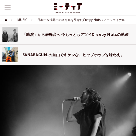
MUSIC
日本一＆世界一のスキルを見せたCreepy Nutsツアーファイナル
「助演」から表舞台へ 今もっともアツイCreepy Nutsの軌跡
SANABAGUN.の自由でキケンな、ヒップホップを味わえ。