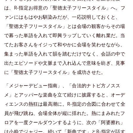
は、R-指定お得意の「聖徳太子フリースタイル」へ。フ
ァンにはもはやお馴染みだが、一応説明しておくと、
「聖徳太子フリースタイル」とは会場の観客からその場
で募った単語を入れて即興ラップしていく離れ業だ。当
てたお客さんをイジって和やかに会場を笑わせながら、
集まった単語を入れて韻を踏むだけでなく、会話の中で
出たエピソードや文脈まで入れ込んで意味を紡ぎ、見事
に「聖徳太子フリースタイル」を成功させた。
「メジャーデビュー指南」、「合法的ナトビ方ノスス
メ」とアッパーな楽曲を立て続けに披露すると、オーデ
ィエンスの熱狂は最高潮に。R-指定の合図に合わせて全
員が飛び跳ね、会場全体が縦に揺れた。熱にまみれたフ
ロアを一度クールダウンするように、次の「阿婆擦れ」
は小粋でジャジー。続いて「新曲です」とR-指定が話す