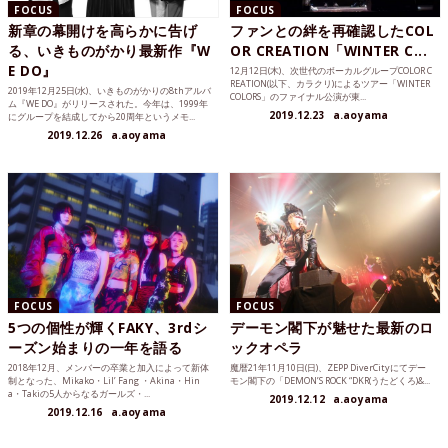
FOCUS
FOCUS
新章の幕開けを高らかに告げ
ファンとの絆を再確認したCOL
る、いきものがかり最新作『W
OR CREATION「WINTER C...
E DO』
12月12日(木)、次世代のボーカルグループCOLOR C
REATION(以下、カラクリ)によるツアー「WINTER
2019年12月25日(水)、いきものがかりの8thアルバ
COLORS」のファイナル公演が東...
ム『WE DO』がリリースされた。今年は、1999年
2019.12.23
a.aoyama
にグループを結成してから20周年というメモ...
2019.12.26
a.aoyama
FOCUS
FOCUS
5つの個性が輝くFAKY、3rdシ
デーモン閣下が魅せた最新のロ
ーズン始まりの一年を語る
ックオペラ
2018年12月、メンバーの卒業と加入によって新体
魔暦21年11月10日(日)、ZEPP DiverCityにてデー
制となった、Mikako・Lil’ Fang ・Akina・Hin
モン閣下の「DEMON’S ROCK “DKR(うたどくろ)&...
a・Takiの5人からなるガールズ・...
2019.12.12
a.aoyama
2019.12.16
a.aoyama