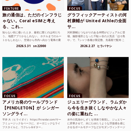
FEATURE
FOCUS
旅の通信は、ただのインフラじ
グラフィックアーティストの河
ゃない。Coral eSIMと考え
村康輔が United Athleの全面
る、これ...
サ...
知らない街に着いたとき、最初に開くのは何だろ
河村康輔とつながりのある仲間がビジュアルに登
う。 地図アプリかもしれない。 ホテルまでのルー
場。撮影場所となった千駄ヶ谷の人気店「ほそ島
トかもしれない。 空港から市内へ向かう電車の乗
や」で、Tシャツ各種が限定数、先着順で配布 こ
り方かもしれな...
れまでUnited...
2026.5.31
sn22000
2026.2.27
ヒラバヤシ
FOCUS
FOCUS
アメリカ発のウールブランド
ジュエリーブランド、ラムダか
【PENDLETON】が シンガー
ら今を生き抜くしなやかな人々
ソングライ...
の姿に重ねた ...
平井 大（ヒライダイ） https://hiraidai.com/サー
水中の気泡やしずくを球体で表現し、ジュエリー
フミュージックをベースに、オーガニックなライ
に昇華させて、水にたゆたうような浮遊感を感じ
フスタイルと、ウクレレ&ギター...
させるボールモチーフなどがモダンヴィンテージ
のような雰囲気も感じ...