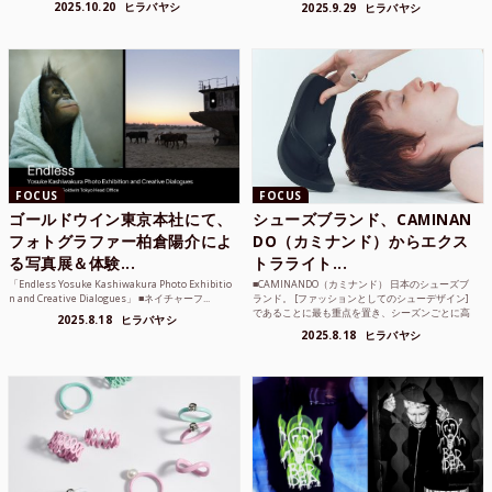
2025.10.20
ヒラバヤシ
2025.9.29
ヒラバヤシ
FOCUS
FOCUS
ゴールドウイン東京本社にて、
シューズブランド、CAMINAN
フォトグラファー柏倉陽介によ
DO（カミナンド）からエクス
る写真展＆体験...
トラライト...
「Endless Yosuke Kashiwakura Photo Exhibitio
■CAMINANDO（カミナンド） 日本のシューズブ
n and Creative Dialogues」 ■ネイチャーフ...
ランド。 [ファッションとしてのシューデザイン]
であることに最も重点を置き、シーズンごとに高
2025.8.18
ヒラバヤシ
品質な素...
2025.8.18
ヒラバヤシ