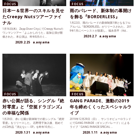
FOCUS
FOCUS
日本一＆世界一のスキルを見せ
雨のパレード、新体制の幕開け
たCreepy Nutsツアーファイ
を飾る『BORDERLESS』
ナル
1月22日、雨のパレードの新体制第1弾となるフル
アルバム『BORDERLESS』がリリースされた。 201
1月16日(木)、Zepp Diver CityにてCreepy Nutsの
9年1月にベーシストが脱退し、福永浩平（Vo)...
ワンマンツアー「よふかしのうた」追加公演が開
2020.2.7
a.aoyama
催された。本公演は、昨年8月のミ...
2020.2.25
a.aoyama
FOCUS
FOCUS
赤い公園が語る、シングル『絶
GANG PARADE、激動の2019
対零度』と『空挺ドラゴンズ』
年を締めくくったスペシャルラ
の幸福な関係
イブ
1月29日、赤い公園が新体制での初シングル『絶対
2019年12月29日（日）、サンリオピューロランド
零度』をリリースした。 石野理子加入後、初めて
にてGANG PARADE（ギャングパレード）による
のCD作品『消えない – EP』を昨年10月に...
ライブ「GANG PARADE SPECIAL ...
2020.1.31
a.aoyama
2020.1.11
a.aoyama