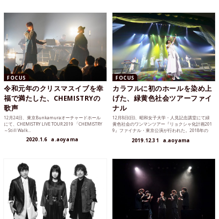
FOCUS
FOCUS
令和元年のクリスマスイブを幸
カラフルに初のホールを染め上
福で満たした、CHEMISTRYの
げた、緑黄色社会ツアーファイ
歌声
ナル
12月24日、東京Bunkamuraオーチャードホール
12月8日(日)、昭和女子大学・人見記念講堂にて緑
にて、CHEMISTRY LIVE TOUR 2019 「CHEMISTRY
黄色社会のワンマンツアー『リョクシャ化計画201
～Still Walk...
9』ファイナル・東京公演が行われた。2018年の
ツアー...
2020.1.6
a.aoyama
2019.12.31
a.aoyama