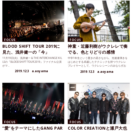
FOCUS
FOCUS
BLOOD SHIFT TOUR 2019に
神童・近藤利樹がウクレレで奏
見た、浅井健一の「今」
でる、色とりどりの感情
11月19日(火)、浅井健一 & THE INTERCHANGE KIL
中学1年生という驚きの若さながら、光速速弾きを
LSの『BLOOD SHIFT TOUR 2019』ファイナル公演
はじめとする卓越したテクニックを持つウクレレ
がマ...
プレイヤーとして、ウクレレシーンのみならずお
茶の間でも注目を集...
2019.12.3
a.aoyama
2019.12.3
a.aoyama
FOCUS
FOCUS
“愛”をテーマにしたGANG PAR
COLOR CREATIONと瀬戸大也