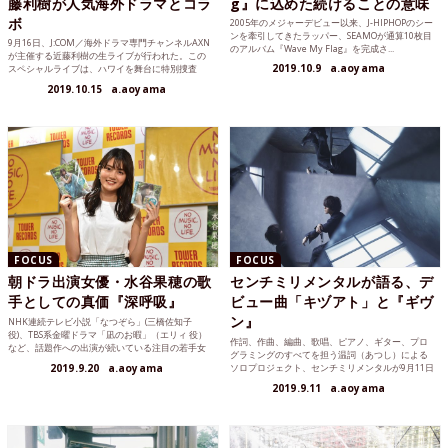
藤利樹が人気海外ドラマとコラ
g』に込めた続けることの意味
ボ
2005年のメジャーデビュー以来、J-HIPHOPのシー
ンを牽引してきたラッパー、SEAMOが通算10枚目
9月16日、J:COM／海外ドラマ専門チャンネルAXN
のアルバム『Wave My Flag』を完成さ...
が主催する近藤利樹の生ライブが行われた。この
2019.10.9
a.aoyama
スペシャルライブは、ハワイを舞台に特別捜査
班“FIVE...
2019.10.15
a.aoyama
FOCUS
FOCUS
朝ドラ出演女優・水谷果穂の歌
センチミリメンタルが語る、デ
手としての真価『深呼吸』
ビュー曲「キヅアト」と『ギヴ
ン』
NHK連続テレビ小説「なつぞら」(三橋佐知子
役)、TBS系金曜ドラマ「凪のお暇」（エリィ 役）
作詞、作曲、編曲、歌唱、ピアノ、ギター、プロ
など、話題作への出演が続いている注目の若手女
グラミングのすべてを担う温詞（あつし）による
優・水谷果穂...
2019.9.20
a.aoyama
ソロプロジェクト、センチミリメンタルが9月11日
にCDデビューを...
2019.9.11
a.aoyama