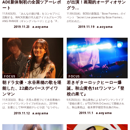
ADE新体制初の全国ツアーレポ
が出演！画期的オーディオサン
ート
グラ...
11月4日(月)、「みんなの遊び場」をコンセプトに
11月6日(水)、BOSEの新製品「Bose Frames」のイ
活動する、WACK所属の10人組アイドルグループG
ベント「Secret Live powered by Bose Frames」
ANG PARADE（ギャング パレード）による「P...
が行われた...
2019.11.23
a.aoyama
2019.11.19
a.aoyama
FOCUS
FOCUS
朝ドラ女優・水谷果穂の歌を堪
若きギターロックヒーロー爆
能した、22歳のバースデイワ
誕。秋山黄色1stワンマン『登
ンマン
校の果て』
11月3日(日)、青山・月見ル君想フにて水谷果穂の
9月28日(土)、秋山黄色による1stワンマンライブ
バースデイワンマンライブが行われた。2019年
『登校の果て』がTSUTAYA O-Crestにて開催され
は、女優としてNHK連続テレビ小説『なつぞら』
た。秋山黄色は、栃木県宇都宮市出身のYou...
やTBS系...
2019.11.1
a.aoyama
2019.11.12
a.aoyama