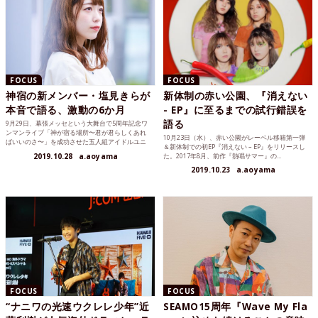
FOCUS
FOCUS
神宿の新メンバー・塩見きらが
新体制の赤い公園、『消えない
本音で語る、激動の6か月
- EP』に至るまでの試行錯誤を
語る
9月29日、幕張メッセという大舞台で5周年記念ワ
ンマンライブ「神が宿る場所〜君が君らしくあれ
10月23日（水）、赤い公園がレーベル移籍第一弾
ばいいのさ〜」を成功させた五人組アイドルユニ
＆新体制での初EP『消えない – EP』をリリースし
ット・神宿（かみ...
2019.10.28
a.aoyama
た。2017年8月、前作『熱唱サマー』の...
2019.10.23
a.aoyama
FOCUS
FOCUS
“ナニワの光速ウクレレ少年”近
SEAMO15周年『Wave My Fla