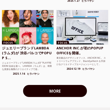
2025.1.27
ヒラバヤシ
FOCUS
FOCUS
ジュエリーブランドLAMBDA
ANCHOR INC.が初のPOPUP
(ラムダ)が 渋谷パルコでPOPU
OFFICEを開催。
P S...
東京拠点のデザインオフィス、ANCHOR INC.。 ス
トリートウェアブランド、BlackEyePatch を手掛
ジュエリーブランド“LAMBDA( ラムダ))” “PLAYFRE
けるクリエイティブエージェンシーとして...
EDOM 自由を遊べ。 LAMBDA（ラムダ）は、有限
2024.12.19
ヒラバヤシ
な資源を無限のクリエイティブで追...
2025.1.16
ヒラバヤシ
MORE