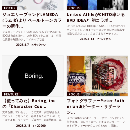
FOCUS
FOCUS
ジュエリーブランドLAMBDA
United AthleがCHITO率いる
(ラムダ)より ペールトーンカラ
BAD IDEAと 初コラボ...
ーの新作...
United AthleがCHITO率いるBAD IDEAと初のコラ
ボレーション これまでシーズンカタログに掲載す
ジュエリーブランド“LAMBDA( ラムダ))” “PLAYFRE
る取り組みとして、さまざまなアーティス...
EDOM 自由を遊べ。 LAMBDA（ラムダ）は、有限
2025.3.14
ヒラバヤシ
な資源を無限のクリエイティブで追...
2025.4.7
ヒラバヤシ
FEATURE
FOCUS
【使ってみた】Boring, inc.
フォトグラファーPeter Suth
の「Character Cou...
erland(ピーター・サザーラ
ン...
文章を書いていると、「この文章、何文字あるん
だろう？」と思うこと、ありませんか？ いや、あ
Peter Sutherland(ピーター・サザーランド) 1976
りますよね。ライター、ブロガー、SNS運用者、エ
年生まれ。 コロラド在住。ドキュメンタリー・フ
ンジニア、学生...
2025.2.13
sn22000
ォトグラフィーのテクニックを使い、隠れ...