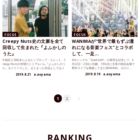
FOCUS
FOCUS
Creepy Nuts史の文脈を全て
WANIMAが“世界で最もずぶ濡
回収して生まれた『よふかしの
れになる音楽フェス”とコラボ
うた』
して、一足...
R-指定とDJ松永によるヒップホップ・ユニット、C
4thシングル「Good Job!!」の発売を記念して、6
reepy Nutsが待望のミニアルバム『よふかしのう
月22日・23日に札幌、7月6日に天草の特設会場で
た』をリリースした。まとまった作品としてはメ
野外ライブを開催してきたWANIMA。そのリ...
ジャ...
2019.8.19
a.aoyama
2019.8.21
a.aoyama
1
2
RANKING