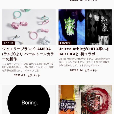
FOCUS
FOCUS
ジュエリーブランドLAMBDA
United AthleがCHITO率いる
(ラムダ)より ペールトーンカラ
BAD IDEAと 初コラボ...
ーの新作...
United AthleがCHITO率いるBAD IDEAと初のコラ
ボレーション これまでシーズンカタログに掲載す
ジュエリーブランド“LAMBDA( ラムダ))” “PLAYFRE
る取り組みとして、さまざまなアーティス...
EDOM 自由を遊べ。 LAMBDA（ラムダ）は、有限
2025.3.14
ヒラバヤシ
な資源を無限のクリエイティブで追...
2025.4.7
ヒラバヤシ