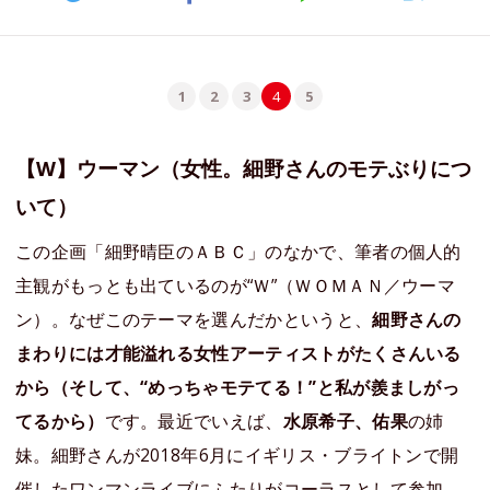
1
2
3
4
5
【W】ウーマン（女性。細野さんのモテぶりにつ
いて）
この企画「細野晴臣のＡＢＣ」のなかで、筆者の個人的
主観がもっとも出ているのが“Ｗ”（ＷＯＭＡＮ／ウーマ
ン）。なぜこのテーマを選んだかというと、
細野さんの
まわりには才能溢れる女性アーティストがたくさんいる
から（そして、“めっちゃモテてる！”と私が羨ましがっ
てるから）
です。最近でいえば、
水原希子、佑果
の姉
妹。細野さんが2018年6月にイギリス・ブライトンで開
催したワンマンライブにふたりがコーラスとして参加、