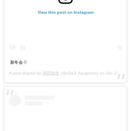
View this post on Instagram
新年会
A post shared by
原田知世
(@o3a3_haratomo) on
Jan 25, 2017 at 6:40am PST