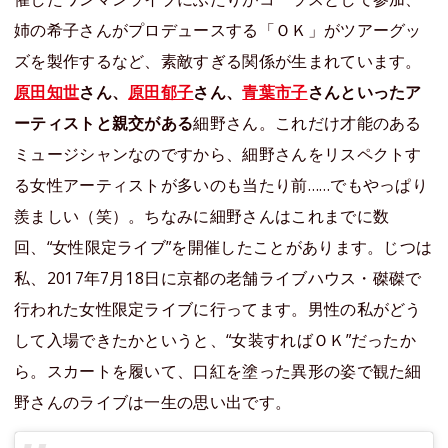
姉の希子さんがプロデュースする「ＯＫ」がツアーグッ
ズを製作するなど、素敵すぎる関係が生まれています。
原田知世
さん、
原田郁子
さん、
青葉市子
さんといったア
ーティストと親交がある
細野さん。これだけ才能のある
ミュージシャンなのですから、細野さんをリスペクトす
る女性アーティストが多いのも当たり前……でもやっぱり
羨ましい（笑）。ちなみに細野さんはこれまでに数
回、“女性限定ライブ”を開催したことがあります。じつは
私、2017年7月18日に京都の老舗ライブハウス・磔磔で
行われた女性限定ライブに行ってます。男性の私がどう
して入場できたかというと、“女装すればＯＫ”だったか
ら。スカートを履いて、口紅を塗った異形の姿で観た細
野さんのライブは一生の思い出です。