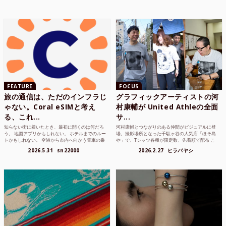
FEATURE
FOCUS
旅の通信は、ただのインフラじ
グラフィックアーティストの河
ゃない。Coral eSIMと考え
村康輔が United Athleの全面
る、これ...
サ...
知らない街に着いたとき、最初に開くのは何だろ
河村康輔とつながりのある仲間がビジュアルに登
う。 地図アプリかもしれない。 ホテルまでのルー
場。撮影場所となった千駄ヶ谷の人気店「ほそ島
トかもしれない。 空港から市内へ向かう電車の乗
や」で、Tシャツ各種が限定数、先着順で配布 こ
り方かもしれな...
れまでUnited...
2026.5.31
sn22000
2026.2.27
ヒラバヤシ