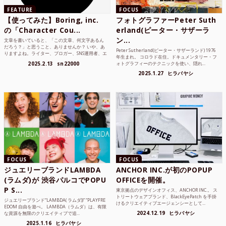
FEATURE
FOCUS
【使ってみた】Boring, inc.
フォトグラファーPeter Suth
の「Character Cou...
erland(ピーター・サザーラ
ン...
文章を書いていると、「この文章、何文字あるん
だろう？」と思うこと、ありませんか？ いや、あ
Peter Sutherland(ピーター・サザーランド) 1976
りますよね。ライター、ブロガー、SNS運用者、エ
年生まれ。 コロラド在住。ドキュメンタリー・フ
ンジニア、学生...
2025.2.13
sn22000
ォトグラフィーのテクニックを使い、隠れ...
2025.1.27
ヒラバヤシ
FOCUS
FOCUS
ジュエリーブランドLAMBDA
ANCHOR INC.が初のPOPUP
(ラムダ)が 渋谷パルコでPOPU
OFFICEを開催。
P S...
東京拠点のデザインオフィス、ANCHOR INC.。 ス
トリートウェアブランド、BlackEyePatch を手掛
ジュエリーブランド“LAMBDA( ラムダ))” “PLAYFRE
けるクリエイティブエージェンシーとして...
EDOM 自由を遊べ。 LAMBDA（ラムダ）は、有限
2024.12.19
ヒラバヤシ
な資源を無限のクリエイティブで追...
2025.1.16
ヒラバヤシ