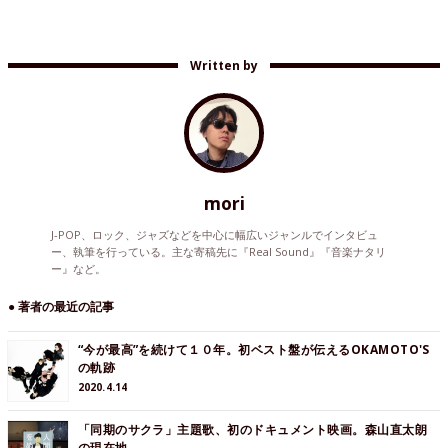
Written by
mori
J-POP、ロック、ジャズなどを中心に幅広いジャンルでインタビュ
ー、執筆を行っている。主な寄稿先に『Real Sound』『音楽ナタリ
ー』など。
● 著者の最近の記事
“今が最高”を続けて１０年。初ベスト盤が伝えるOKAMOTO'S
の軌跡
2020.4.14
「同期のサクラ」主題歌、初のドキュメント映画。森山直太朗
の現在地