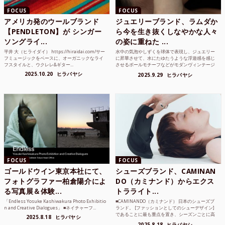
FOCUS
FOCUS
アメリカ発のウールブランド
ジュエリーブランド、ラムダか
【PENDLETON】が シンガー
ら今を生き抜くしなやかな人々
ソングライ...
の姿に重ねた ...
平井 大（ヒライダイ） https://hiraidai.com/サー
水中の気泡やしずくを球体で表現し、ジュエリー
フミュージックをベースに、オーガニックなライ
に昇華させて、水にたゆたうような浮遊感を感じ
フスタイルと、ウクレレ&ギター...
させるボールモチーフなどがモダンヴィンテージ
のような雰囲気も感じ...
2025.10.20
ヒラバヤシ
2025.9.29
ヒラバヤシ
FOCUS
FOCUS
ゴールドウイン東京本社にて、
シューズブランド、CAMINAN
フォトグラファー柏倉陽介によ
DO（カミナンド）からエクス
る写真展＆体験...
トラライト...
「Endless Yosuke Kashiwakura Photo Exhibitio
■CAMINANDO（カミナンド） 日本のシューズブ
n and Creative Dialogues」 ■ネイチャーフ...
ランド。 [ファッションとしてのシューデザイン]
であることに最も重点を置き、シーズンごとに高
2025.8.18
ヒラバヤシ
品質な素...
2025.8.18
ヒラバヤシ