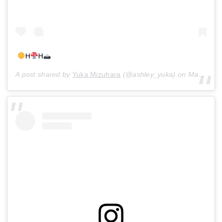
H
H
A post shared by
Yuka Mizuhara
(@ashley_yuka) on
May 9, 2018 at 4:51am PDT