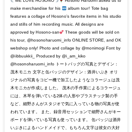
WE LOVE HOSONO
Hosono Haruomi asked us to
make merchandise for his
album tour! Tote bag
features a collage of Hosono’s favorite items in his studio
and stills of him recording music. All designs are
approved by Hosono-san
These goods will be sold on
his tour, @hosonoharuomi_info ONLINE STORE, and OK
webshop only! Photo and collage by @monimogi Font by
@iibbuukkii_ Produced by @i_am_kiko
@hosonoharuomi_info トートバッグの写真とデザイン：
茂木モニカ 文字と缶バッジのデザイン：酒井いぶき オリ
ジナルの写真をコピー機で加工したようなコラージュは茂
木モニカが作成しました。 茂木の手作業によるコラージュ
には、木琴を弾いている2体の人形やプラスチック製の手
など、細野さんがスタジオで気に入っている物の写真が使
われています。 また、録音用セッションで細野さんがキー
ボードを弾いている写真も使っています。 缶バッジは酒井
いぶきによるハンドメイドで、もちろん文字は彼女の大好