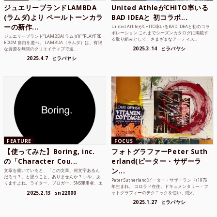
ジュエリーブランドLAMBDA
United AthleがCHITO率いる
(ラムダ)より ペールトーンカラ
BAD IDEAと 初コラボ...
ーの新作...
United AthleがCHITO率いるBAD IDEAと初のコラ
ボレーション これまでシーズンカタログに掲載す
ジュエリーブランド“LAMBDA( ラムダ))” “PLAYFRE
る取り組みとして、さまざまなアーティス...
EDOM 自由を遊べ。 LAMBDA（ラムダ）は、有限
2025.3.14
ヒラバヤシ
な資源を無限のクリエイティブで追...
2025.4.7
ヒラバヤシ
FEATURE
FOCUS
【使ってみた】Boring, inc.
フォトグラファーPeter Suth
の「Character Cou...
erland(ピーター・サザーラ
ン...
文章を書いていると、「この文章、何文字あるん
だろう？」と思うこと、ありませんか？ いや、あ
Peter Sutherland(ピーター・サザーランド) 1976
りますよね。ライター、ブロガー、SNS運用者、エ
年生まれ。 コロラド在住。ドキュメンタリー・フ
ンジニア、学生...
2025.2.13
sn22000
ォトグラフィーのテクニックを使い、隠れ...
2025.1.27
ヒラバヤシ