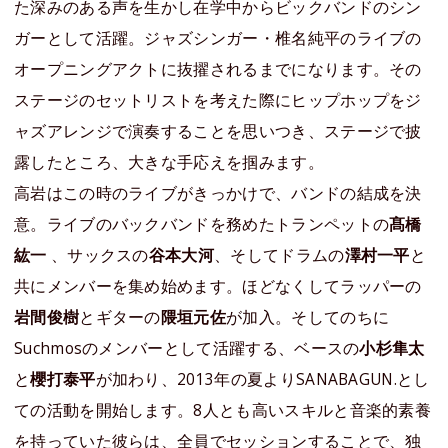
た深みのある声を生かし在学中からビックバンドのシン
ガーとして活躍。ジャズシンガー・椎名純平のライブの
オープニングアクトに抜擢されるまでになります。その
ステージのセットリストを考えた際にヒップホップをジ
ャズアレンジで演奏することを思いつき、ステージで披
露したところ、大きな手応えを掴みます。
高岩はこの時のライブがきっかけで、バンドの結成を決
意。ライブのバックバンドを務めたトランペットの
髙橋
紘一
、サックスの
谷本大河
、そしてドラムの
澤村一平
と
共にメンバーを集め始めます。ほどなくしてラッパーの
岩間俊樹
とギターの
隈垣元佐
が加入。そしてのちに
Suchmosのメンバーとして活躍する、ベースの
小杉隼太
と
櫻打泰平
が加わり、2013年の夏よりSANABAGUN.とし
ての活動を開始します。8人とも高いスキルと音楽的素養
を持っていた彼らは、全員でセッションすることで、独