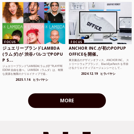
FOCUS
FOCUS
ジュエリーブランドLAMBDA
ANCHOR INC.が初のPOPUP
(ラムダ)が 渋谷パルコでPOPU
OFFICEを開催。
P S...
東京拠点のデザインオフィス、ANCHOR INC.。 ス
トリートウェアブランド、BlackEyePatch を手掛
ジュエリーブランド“LAMBDA( ラムダ))” “PLAYFRE
けるクリエイティブエージェンシーとして...
EDOM 自由を遊べ。 LAMBDA（ラムダ）は、有限
2024.12.19
ヒラバヤシ
な資源を無限のクリエイティブで追...
2025.1.16
ヒラバヤシ
MORE