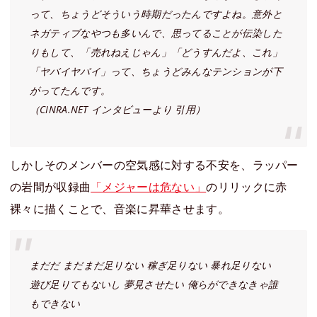
って、ちょうどそういう時期だったんですよね。意外と
ネガティブなやつも多いんで、思ってることが伝染した
りもして、「売れねえじゃん」「どうすんだよ、これ」
「ヤバイヤバイ」って、ちょうどみんなテンションが下
がってたんです。
（CINRA.NET インタビューより 引用）
しかしそのメンバーの空気感に対する不安を、ラッパー
の岩間が収録曲
「メジャーは危ない」
のリリックに赤
裸々に描くことで、音楽に昇華させます。
まだだ まだまだ足りない 稼ぎ足りない 暴れ足りない
遊び足りてもないし 夢見させたい 俺らができなきゃ誰
もできない