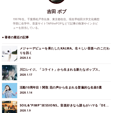
吉田 ボブ
1997年生。千葉県松戸市出身、東京都在住。現在早稲田大学文化構想
学部に在学中。音楽サイトTAPthePOPなどで記事の執筆やインタビ
ューを担当している。
● 著者の最近の記事
メジャーデビューを果たしたKALMA。生々しい音楽へのこだわ
りを訊く
2020.3.6
川口レイジ。「コライト」から生まれる新たなポップス。
2020.1.17
活動10周年目！関取 花の声から生まれる普遍的な名曲5選
2020.1.14
SOIL&"PIMP"SESSIONS。音楽好きなら誰もがハマる「DE...
2020.1.9