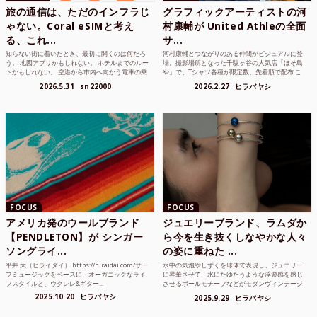
旅の通信は、ただのインフラじ
グラフィックアーティストの河
ゃない。Coral eSIMと考え
村康輔が United Athleの全面
る、これ...
サ...
知らない街に着いたとき、最初に開くのは何だろ
河村康輔とつながりのある仲間がビジュアルに登
う。 地図アプリかもしれない。 ホテルまでのルー
場。撮影場所となった千駄ヶ谷の人気店「ほそ島
トかもしれない。 空港から市内へ向かう電車の乗
や」で、Tシャツ各種が限定数、先着順で配布 こ
り方かもしれな...
れまでUnited...
2026.5.31
sn22000
2026.2.27
ヒラバヤシ
FOCUS
FOCUS
アメリカ発のウールブランド
ジュエリーブランド、ラムダか
【PENDLETON】が シンガー
ら今を生き抜くしなやかな人々
ソングライ...
の姿に重ねた ...
平井 大（ヒライダイ） https://hiraidai.com/サー
水中の気泡やしずくを球体で表現し、ジュエリー
フミュージックをベースに、オーガニックなライ
に昇華させて、水にたゆたうような浮遊感を感じ
フスタイルと、ウクレレ&ギター...
させるボールモチーフなどがモダンヴィンテージ
のような雰囲気も感じ...
2025.10.20
ヒラバヤシ
2025.9.29
ヒラバヤシ