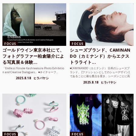
FOCUS
FOCUS
ゴールドウイン東京本社にて、
シューズブランド、CAMINAN
フォトグラファー柏倉陽介によ
DO（カミナンド）からエクス
る写真展＆体験...
トラライト...
「Endless Yosuke Kashiwakura Photo Exhibitio
■CAMINANDO（カミナンド） 日本のシューズブ
n and Creative Dialogues」 ■ネイチャーフ...
ランド。 [ファッションとしてのシューデザイン]
であることに最も重点を置き、シーズンごとに高
2025.8.18
ヒラバヤシ
品質な素...
2025.8.18
ヒラバヤシ
FOCUS
FOCUS