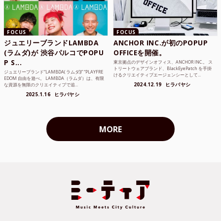
FOCUS
FOCUS
ジュエリーブランドLAMBDA
ANCHOR INC.が初のPOPUP
(ラムダ)が 渋谷パルコでPOPU
OFFICEを開催。
P S...
東京拠点のデザインオフィス、ANCHOR INC.。 ス
トリートウェアブランド、BlackEyePatch を手掛
ジュエリーブランド“LAMBDA( ラムダ))” “PLAYFRE
けるクリエイティブエージェンシーとして...
EDOM 自由を遊べ。 LAMBDA（ラムダ）は、有限
2024.12.19
ヒラバヤシ
な資源を無限のクリエイティブで追...
2025.1.16
ヒラバヤシ
MORE