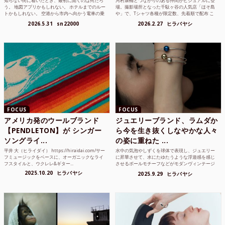
知らない街に着いたとき、最初に開くのは何だろ
河村康輔とつながりのある仲間がビジュアルに登
う。 地図アプリかもしれない。 ホテルまでのルー
場。撮影場所となった千駄ヶ谷の人気店「ほそ島
トかもしれない。 空港から市内へ向かう電車の乗
や」で、Tシャツ各種が限定数、先着順で配布 こ
り方かもしれな...
れまでUnited...
2026.5.31
sn22000
2026.2.27
ヒラバヤシ
FOCUS
FOCUS
アメリカ発のウールブランド
ジュエリーブランド、ラムダか
【PENDLETON】が シンガー
ら今を生き抜くしなやかな人々
ソングライ...
の姿に重ねた ...
平井 大（ヒライダイ） https://hiraidai.com/サー
水中の気泡やしずくを球体で表現し、ジュエリー
フミュージックをベースに、オーガニックなライ
に昇華させて、水にたゆたうような浮遊感を感じ
フスタイルと、ウクレレ&ギター...
させるボールモチーフなどがモダンヴィンテージ
のような雰囲気も感じ...
2025.10.20
ヒラバヤシ
2025.9.29
ヒラバヤシ