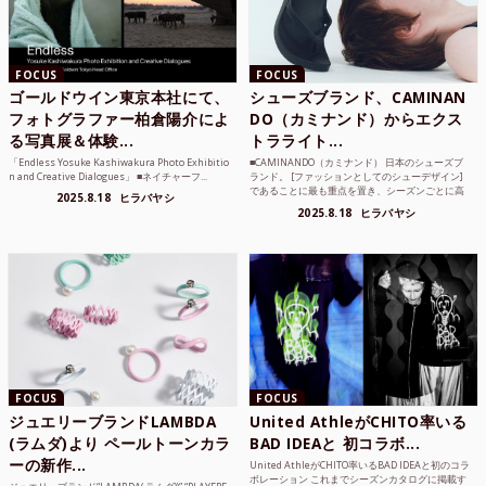
FOCUS
FOCUS
ゴールドウイン東京本社にて、
シューズブランド、CAMINAN
フォトグラファー柏倉陽介によ
DO（カミナンド）からエクス
る写真展＆体験...
トラライト...
「Endless Yosuke Kashiwakura Photo Exhibitio
■CAMINANDO（カミナンド） 日本のシューズブ
n and Creative Dialogues」 ■ネイチャーフ...
ランド。 [ファッションとしてのシューデザイン]
であることに最も重点を置き、シーズンごとに高
2025.8.18
ヒラバヤシ
品質な素...
2025.8.18
ヒラバヤシ
FOCUS
FOCUS
ジュエリーブランドLAMBDA
United AthleがCHITO率いる
(ラムダ)より ペールトーンカラ
BAD IDEAと 初コラボ...
ーの新作...
United AthleがCHITO率いるBAD IDEAと初のコラ
ボレーション これまでシーズンカタログに掲載す