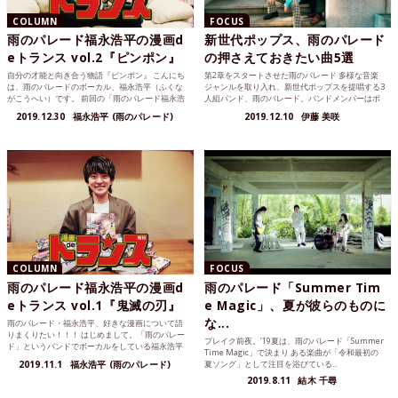
COLUMN
FOCUS
雨のパレード福永浩平の漫画d
新世代ポップス、雨のパレード
eトランス vol.2『ピンポン』
の押さえておきたい曲5選
自分の才能と向き合う物語『ピンポン』 こんにち
第2章をスタートさせた雨のパレード 多様な音楽
は、雨のパレードのボーカル、福永浩平（ふくな
ジャンルを取り入れ、新世代ポップスを提唱する3
がこうへい）です。 前回の「雨のパレード福永浩
人組バンド、雨のパレード。バンドメンバーはボ
平の漫画deトラ...
ーカルの福永浩平...
2019.12.30
福永浩平 (雨のパレード)
2019.12.10
伊藤 美咲
COLUMN
FOCUS
雨のパレード福永浩平の漫画d
雨のパレード「Summer Tim
eトランス vol.1『鬼滅の刃』
e Magic」、夏が彼らのものに
な...
雨のパレード・福永浩平、好きな漫画について語
りまくりたい！！！ はじめまして。「雨のパレー
ブレイク前夜。’19夏は、雨のパレード「Summer
ド」というバンドでボーカルをしている福永浩平
Time Magic」で決まり ある楽曲が「令和最初の
（ふくながこうへい...
2019.11.1
福永浩平 (雨のパレード)
夏ソング」として注目を浴びている...
2019.8.11
結木 千尋