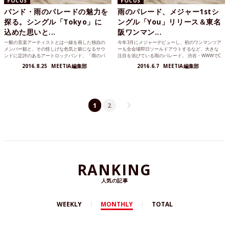
FOCUS
FOCUS
バンド・雨のパレードの魅力を
雨のパレード、メジャー1stシ
探る。シングル「Tokyo」に
ングル「You」リリース＆東名
込めた思いと...
阪ワンマン...
一般の音楽アーティストとは一線を画した独自の
今年3月にメジャーデビューし、初のワンマンツア
メンバー観と、その怪しげな色気と癖になるサウ
ーも全会場即日ソールドアウトするなど、大きな
ンドに定評のあるアートロックバンド、「雨のパ
注目を浴びている雨のパレード。 渋谷・WWWでC
レード」をご存知だろ...
zecho N...
2016.8.25
MEETIA編集部
2016.6.7
MEETIA編集部
1
2
RANKING
人気の記事
WEEKLY
MONTHLY
TOTAL