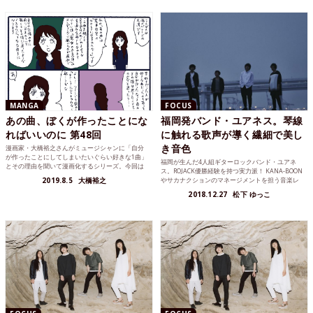
MANGA
FOCUS
あの曲、ぼくが作ったことにな
福岡発バンド・ユアネス。琴線
ればいいのに 第48回
に触れる歌声が導く繊細で美し
き音色
漫画家・大橋裕之さんがミュージシャンに「自分
が作ったことにしてしまいたいぐらい好きな1曲」
福岡が生んだ4人組ギターロックバンド・ユアネ
とその理由を聞いて漫画化するシリーズ。今回は
ス。ROJACK優勝経験を持つ実力派！ KANA-BOON
雨のパレードの大澤実音穂さん。
2019.8.5
大橋裕之
やサカナクションのマネージメントを担う音楽レ
ーベル...
2018.12.27
松下 ゆっこ