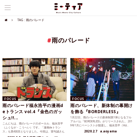
TAG : 雨のパレード
#
雨のパレード
FOCUS
FOCUS
雨のパレード福永浩平の漫画d
雨のパレード、新体制の幕開け
eトランス vol.4『金色のガッ
を飾る『BORDERLESS』
シュ!!...
1月22日、雨のパレードの新体制第1弾となるフル
アルバム『BORDERLESS』がリリースされた。 201
こんにちは、雨のパレードのボーカル、福永浩平
9年1月にベーシストが脱退し、福永浩平（Vo)...
（ふくなが・こうへい）です。「漫画deトラン
2020.2.7
a.aoyama
ス」も第4回目となりました。今回は、雷句誠さん
の『金色のガッシュ...