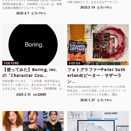
ジュエリーブランド“LAMBDA( ラムダ))” “PLAYFRE
る取り組みとして、さまざまなアーティス...
EDOM 自由を遊べ。 LAMBDA（ラムダ）は、有限
2025.3.14
ヒラバヤシ
な資源を無限のクリエイティブで追...
2025.4.7
ヒラバヤシ
FEATURE
FOCUS
【使ってみた】Boring, inc.
フォトグラファーPeter Suth
の「Character Cou...
erland(ピーター・サザーラ
ン...
文章を書いていると、「この文章、何文字あるん
だろう？」と思うこと、ありませんか？ いや、あ
Peter Sutherland(ピーター・サザーランド) 1976
りますよね。ライター、ブロガー、SNS運用者、エ
年生まれ。 コロラド在住。ドキュメンタリー・フ
ンジニア、学生...
2025.2.13
sn22000
ォトグラフィーのテクニックを使い、隠れ...
2025.1.27
ヒラバヤシ