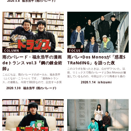
2020.5.8
福永浩平 (雨のパレード)
COLUMN
FOCUS
雨のパレード・福永浩平の漫画
雨パレ×Dos Monosが「惑星S
deトランス vol.3『鋼の錬金術
TRaNdING」を語った夜
師』
このコラボを知ったときは、心がザワついた。以
前、リミックスで雨のパレードとDos Monosが邂
こんにちは、雨のパレードのボーカル、福永浩平
逅しているものの、今回はガッツリ両者が１曲の
（ふくなが・こうへい）です。 「漫画deトラン
作品でコラボ...
ス」の連載も、今回で3回目なので、記念すべき第
2020.1.14
ishizumi
1回目のゲストを...
2020.1.30
福永浩平 (雨のパレード)