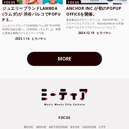
FOCUS
FOCUS
ジュエリーブランドLAMBDA
ANCHOR INC.が初のPOPUP
(ラムダ)が 渋谷パルコでPOPU
OFFICEを開催。
P S...
東京拠点のデザインオフィス、ANCHOR INC.。 ス
トリートウェアブランド、BlackEyePatch を手掛
ジュエリーブランド“LAMBDA( ラムダ))” “PLAYFRE
けるクリエイティブエージェンシーとして...
EDOM 自由を遊べ。 LAMBDA（ラムダ）は、有限
2024.12.19
ヒラバヤシ
な資源を無限のクリエイティブで追...
2025.1.16
ヒラバヤシ
MORE
FOCUS
MUSIC
MOVIE
ART/DESIGN
BOOK
FASHION
CITY