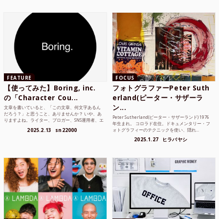
FEATURE
FOCUS
【使ってみた】Boring, inc.
フォトグラファーPeter Suth
の「Character Cou...
erland(ピーター・サザーラ
ン...
文章を書いていると、「この文章、何文字あるん
だろう？」と思うこと、ありませんか？ いや、あ
Peter Sutherland(ピーター・サザーランド) 1976
りますよね。ライター、ブロガー、SNS運用者、エ
年生まれ。 コロラド在住。ドキュメンタリー・フ
ンジニア、学生...
2025.2.13
sn22000
ォトグラフィーのテクニックを使い、隠れ...
2025.1.27
ヒラバヤシ