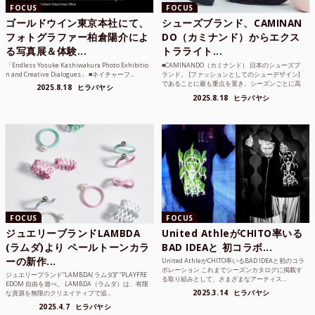
FOCUS
FOCUS
ゴールドウイン東京本社にて、
シューズブランド、CAMINAN
フォトグラファー柏倉陽介によ
DO（カミナンド）からエクス
る写真展＆体験...
トラライト...
「Endless Yosuke Kashiwakura Photo Exhibitio
■CAMINANDO（カミナンド） 日本のシューズブ
n and Creative Dialogues」 ■ネイチャーフ...
ランド。 [ファッションとしてのシューデザイン]
であることに最も重点を置き、シーズンごとに高
2025.8.18
ヒラバヤシ
品質な素...
2025.8.18
ヒラバヤシ
FOCUS
FOCUS
ジュエリーブランドLAMBDA
United AthleがCHITO率いる
(ラムダ)より ペールトーンカラ
BAD IDEAと 初コラボ...
ーの新作...
United AthleがCHITO率いるBAD IDEAと初のコラ
ボレーション これまでシーズンカタログに掲載す
ジュエリーブランド“LAMBDA( ラムダ))” “PLAYFRE
る取り組みとして、さまざまなアーティス...
EDOM 自由を遊べ。 LAMBDA（ラムダ）は、有限
2025.3.14
ヒラバヤシ
な資源を無限のクリエイティブで追...
2025.4.7
ヒラバヤシ