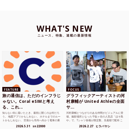
WHAT'S NEW
ニュース、特集、連載の最新情報
FEATURE
FOCUS
旅の通信は、ただのインフラじ
グラフィックアーティストの河
ゃない。Coral eSIMと考え
村康輔が United Athleの全面
る、これ...
サ...
知らない街に着いたとき、最初に開くのは何だろ
河村康輔とつながりのある仲間がビジュアルに登
う。 地図アプリかもしれない。 ホテルまでのルー
場。撮影場所となった千駄ヶ谷の人気店「ほそ島
トかもしれない。 空港から市内へ向かう電車の乗
や」で、Tシャツ各種が限定数、先着順で配布 こ
り方かもしれな...
れまでUnited...
2026.5.31
sn22000
2026.2.27
ヒラバヤシ