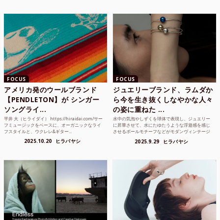
FOCUS
FOCUS
アメリカ発のウールブランド
ジュエリーブランド、ラムダか
【PENDLETON】が シンガー
ら今を生き抜くしなやかな人々
ソングライ...
の姿に重ねた ...
平井 大（ヒライダイ） https://hiraidai.com/サー
水中の気泡やしずくを球体で表現し、ジュエリー
フミュージックをベースに、オーガニックなライ
に昇華させて、水にたゆたうような浮遊感を感じ
フスタイルと、ウクレレ&ギター...
させるボールモチーフなどがモダンヴィンテージ
のような雰囲気も感じ...
2025.10.20
ヒラバヤシ
2025.9.29
ヒラバヤシ