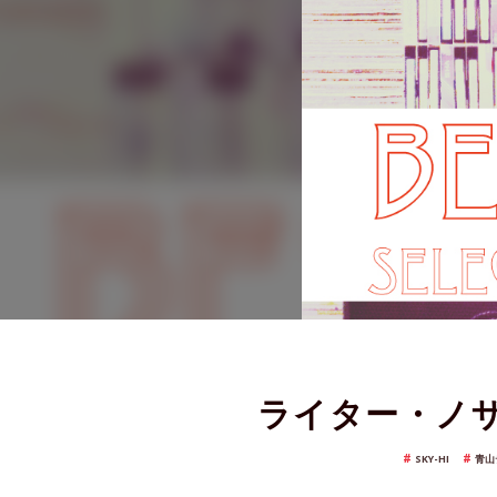
ライター・ノザ
SKY-HI
青山