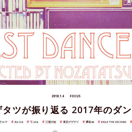
2018.1.4
FOCUS
タツが振り返る 2017年のダン
テルマ
da-ice
℃-ute
三浦大知
東京ゲゲゲイ
欅坂46
EXILE THE SECOND