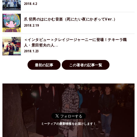
2018.4.2
爪 切男のはにかむ音楽（死にたい夜にかぎってVer.）
2018.2.19
＜インタビュー＞クレイジージャーニーに登場！テキーラ職
人・景田哲夫の人...
2018.1.23
最初の記事
この著者の記事一覧
ミーティアの最新情報をお届けします！