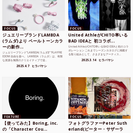
FOCUS
FOCUS
ジュエリーブランドLAMBDA
United AthleがCHITO率いる
(ラムダ)より ペールトーンカラ
BAD IDEAと 初コラボ...
ーの新作...
United AthleがCHITO率いるBAD IDEAと初のコラ
ボレーション これまでシーズンカタログに掲載す
ジュエリーブランド“LAMBDA( ラムダ))” “PLAYFRE
る取り組みとして、さまざまなアーティス...
EDOM 自由を遊べ。 LAMBDA（ラムダ）は、有限
2025.3.14
ヒラバヤシ
な資源を無限のクリエイティブで追...
2025.4.7
ヒラバヤシ
FEATURE
FOCUS
【使ってみた】Boring, inc.
フォトグラファーPeter Suth
の「Character Cou...
erland(ピーター・サザーラ