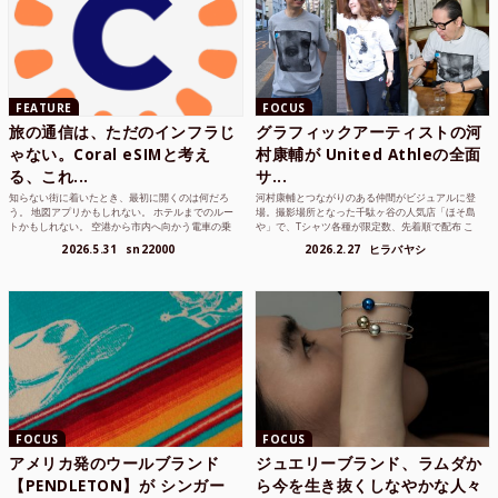
FEATURE
FOCUS
旅の通信は、ただのインフラじ
グラフィックアーティストの河
ゃない。Coral eSIMと考え
村康輔が United Athleの全面
る、これ...
サ...
知らない街に着いたとき、最初に開くのは何だろ
河村康輔とつながりのある仲間がビジュアルに登
う。 地図アプリかもしれない。 ホテルまでのルー
場。撮影場所となった千駄ヶ谷の人気店「ほそ島
トかもしれない。 空港から市内へ向かう電車の乗
や」で、Tシャツ各種が限定数、先着順で配布 こ
り方かもしれな...
れまでUnited...
2026.5.31
sn22000
2026.2.27
ヒラバヤシ
FOCUS
FOCUS
アメリカ発のウールブランド
ジュエリーブランド、ラムダか
【PENDLETON】が シンガー
ら今を生き抜くしなやかな人々