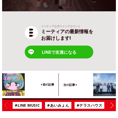
ミーティア公式ラインアカウント
ミーティアの最新情報を
お届けします!
LINEで友達になる
前の記事
次の記事
#LINE MUSIC
#あいみょん
#テラスハウス
#漫