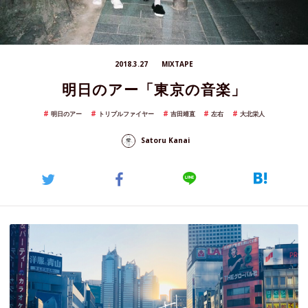
2018.3.27
MIXTAPE
明日のアー「東京の音楽」
明日のアー
トリプルファイヤー
吉田靖直
左右
大北栄人
Satoru Kanai