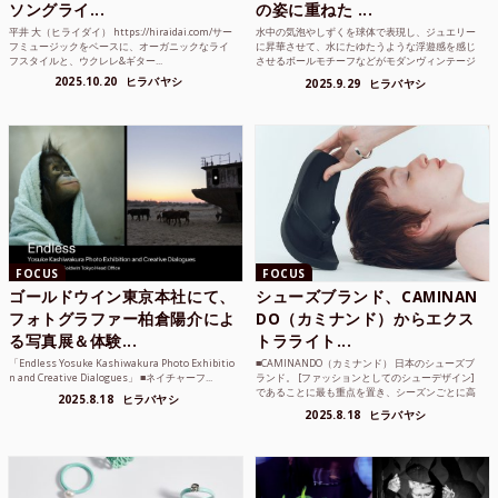
ソングライ...
の姿に重ねた ...
平井 大（ヒライダイ） https://hiraidai.com/サー
水中の気泡やしずくを球体で表現し、ジュエリー
フミュージックをベースに、オーガニックなライ
に昇華させて、水にたゆたうような浮遊感を感じ
フスタイルと、ウクレレ&ギター...
させるボールモチーフなどがモダンヴィンテージ
のような雰囲気も感じ...
2025.10.20
ヒラバヤシ
2025.9.29
ヒラバヤシ
FOCUS
FOCUS
ゴールドウイン東京本社にて、
シューズブランド、CAMINAN
フォトグラファー柏倉陽介によ
DO（カミナンド）からエクス
る写真展＆体験...
トラライト...
「Endless Yosuke Kashiwakura Photo Exhibitio
■CAMINANDO（カミナンド） 日本のシューズブ
n and Creative Dialogues」 ■ネイチャーフ...
ランド。 [ファッションとしてのシューデザイン]
であることに最も重点を置き、シーズンごとに高
2025.8.18
ヒラバヤシ
品質な素...
2025.8.18
ヒラバヤシ