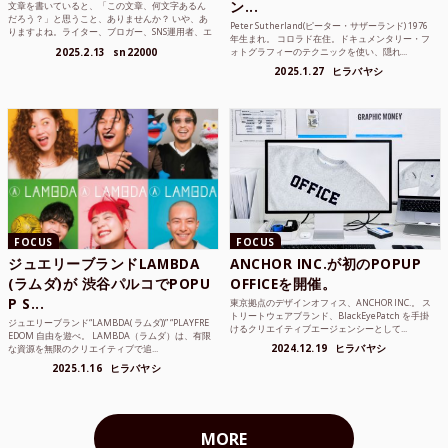
ン...
文章を書いていると、「この文章、何文字あるん
だろう？」と思うこと、ありませんか？ いや、あ
Peter Sutherland(ピーター・サザーランド) 1976
りますよね。ライター、ブロガー、SNS運用者、エ
年生まれ。 コロラド在住。ドキュメンタリー・フ
ンジニア、学生...
2025.2.13
sn22000
ォトグラフィーのテクニックを使い、隠れ...
2025.1.27
ヒラバヤシ
FOCUS
FOCUS
ジュエリーブランドLAMBDA
ANCHOR INC.が初のPOPUP
(ラムダ)が 渋谷パルコでPOPU
OFFICEを開催。
P S...
東京拠点のデザインオフィス、ANCHOR INC.。 ス
トリートウェアブランド、BlackEyePatch を手掛
ジュエリーブランド“LAMBDA( ラムダ))” “PLAYFRE
けるクリエイティブエージェンシーとして...
EDOM 自由を遊べ。 LAMBDA（ラムダ）は、有限
2024.12.19
ヒラバヤシ
な資源を無限のクリエイティブで追...
2025.1.16
ヒラバヤシ
MORE