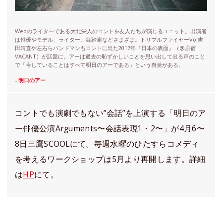
Webのライターである大北栄人のコントを友人たちが演じるユニット。出演者
は俳優やモデル、ライター、舞踏家などさまざま。トリプルファイヤーVo.吉
田靖直や左右らバンドマンもコントに出た2017年『日本の表面』（@原宿
VACANT）が話題に。アーは過去の恥ずかしいことを思い出して出る声のこと
で「今していることはすべて明日のアーである」という自覚がある。
-
明日のアー
コントでも演劇でもない”会話”を上演する「明日のア
ー俳優公演Arguments〜会話表現1・2〜」が4月6〜
8日三鷹SCOOLにて。毎週水曜のひたすらコメディ
を考えるワークショップは5月より再開します。詳細
は
HP
にて。