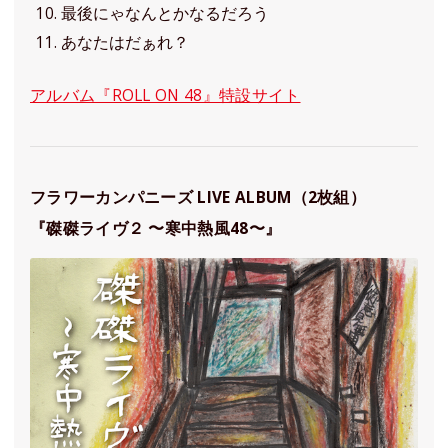
最後にゃなんとかなるだろう
あなたはだぁれ？
アルバム『ROLL ON 48』特設サイト
フラワーカンパニーズ LIVE ALBUM（2枚組）
『磔磔ライヴ２ 〜寒中熱風48〜』