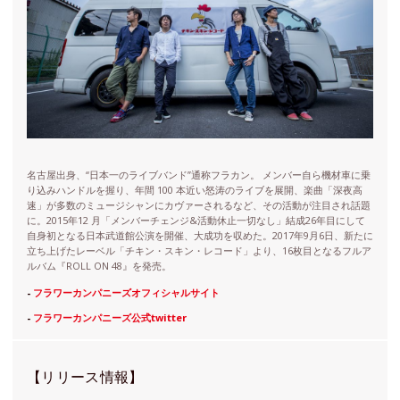
名古屋出身、“日本一のライブバンド”通称フラカン。 メンバー自ら機材車に乗
り込みハンドルを握り、年間 100 本近い怒涛のライブを展開、楽曲「深夜高
速」が多数のミュージシャンにカヴァーされるなど、その活動が注目され話題
に。2015年12 月「メンバーチェンジ&活動休止一切なし」結成26年目にして
自身初となる日本武道館公演を開催、大成功を収めた。2017年9月6日、新たに
立ち上げたレーベル「チキン・スキン・レコード」より、16枚目となるフルア
ルバム『ROLL ON 48』を発売。
-
フラワーカンパニーズオフィシャルサイト
-
フラワーカンパニーズ公式twitter
【リリース情報】