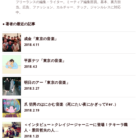
フリーランスの編集・ライター。ミーティア編集部員。基本、裏方担
当。広告、ファッション、カルチャー、テック。ジャンルレスに対応
中。
● 著者の最近の記事
成金「東京の音楽」
2018.4.11
平原テツ「東京の音楽」
2018.4.3
明日のアー「東京の音楽」
2018.3.27
爪 切男のはにかむ音楽（死にたい夜にかぎってVer.）
2018.2.19
＜インタビュー＞クレイジージャーニーに登場！テキーラ職
人・景田哲夫の人...
2018.1.23