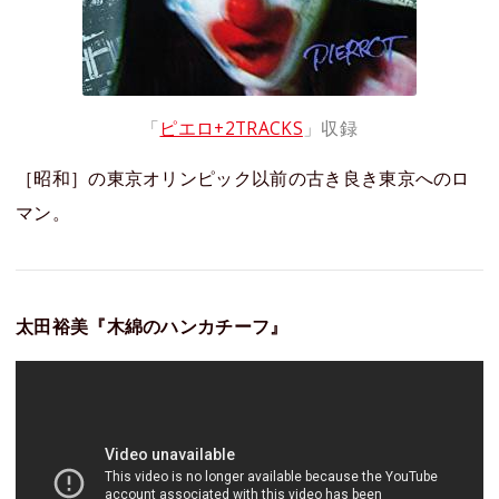
「
ピエロ+2TRACKS
」収録
［昭和］の東京オリンピック以前の古き良き東京へのロ
マン。
太田裕美『木綿のハンカチーフ』