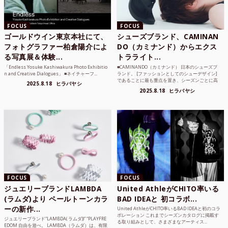
FOCUS
FOCUS
ゴールドウイン東京本社にて、
シューズブランド、CAMINAN
フォトグラファー柏倉陽介によ
DO（カミナンド）からエクス
る写真展＆体験...
トラライト...
「Endless Yosuke Kashiwakura Photo Exhibitio
■CAMINANDO（カミナンド） 日本のシューズブ
n and Creative Dialogues」 ■ネイチャーフ...
ランド。 [ファッションとしてのシューデザイン]
であることに最も重点を置き、シーズンごとに高
2025.8.18
ヒラバヤシ
品質な素...
2025.8.18
ヒラバヤシ
FOCUS
FOCUS
ジュエリーブランドLAMBDA
United AthleがCHITO率いる
(ラムダ)より ペールトーンカラ
BAD IDEAと 初コラボ...
ーの新作...
United AthleがCHITO率いるBAD IDEAと初のコラ
ボレーション これまでシーズンカタログに掲載す
ジュエリーブランド“LAMBDA( ラムダ))” “PLAYFRE
る取り組みとして、さまざまなアーティス...
EDOM 自由を遊べ。 LAMBDA（ラムダ）は、有限