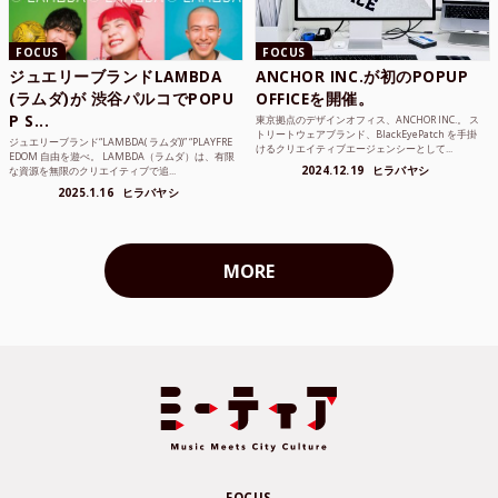
FOCUS
FOCUS
ジュエリーブランドLAMBDA
ANCHOR INC.が初のPOPUP
(ラムダ)が 渋谷パルコでPOPU
OFFICEを開催。
P S...
東京拠点のデザインオフィス、ANCHOR INC.。 ス
トリートウェアブランド、BlackEyePatch を手掛
ジュエリーブランド“LAMBDA( ラムダ))” “PLAYFRE
けるクリエイティブエージェンシーとして...
EDOM 自由を遊べ。 LAMBDA（ラムダ）は、有限
2024.12.19
ヒラバヤシ
な資源を無限のクリエイティブで追...
2025.1.16
ヒラバヤシ
MORE
FOCUS