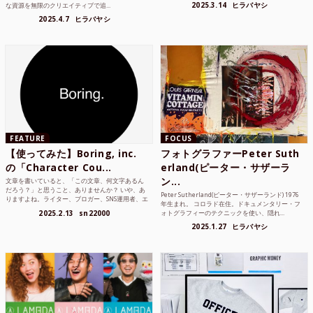
2025.3.14
ヒラバヤシ
な資源を無限のクリエイティブで追...
2025.4.7
ヒラバヤシ
FEATURE
FOCUS
【使ってみた】Boring, inc.
フォトグラファーPeter Suth
の「Character Cou...
erland(ピーター・サザーラ
ン...
文章を書いていると、「この文章、何文字あるん
だろう？」と思うこと、ありませんか？ いや、あ
Peter Sutherland(ピーター・サザーランド) 1976
りますよね。ライター、ブロガー、SNS運用者、エ
年生まれ。 コロラド在住。ドキュメンタリー・フ
ンジニア、学生...
2025.2.13
sn22000
ォトグラフィーのテクニックを使い、隠れ...
2025.1.27
ヒラバヤシ