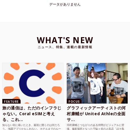
データがありません
WHAT'S NEW
ニュース、特集、連載の最新情報
FEATURE
FOCUS
旅の通信は、ただのインフラじ
グラフィックアーティストの河
ゃない。Coral eSIMと考え
村康輔が United Athleの全面
る、これ...
サ...
知らない街に着いたとき、最初に開くのは何だろ
河村康輔とつながりのある仲間がビジュアルに登
う。 地図アプリかもしれない。 ホテルまでのルー
場。撮影場所となった千駄ヶ谷の人気店「ほそ島