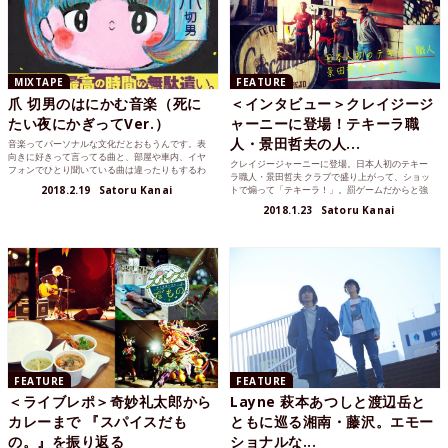
MIXTAPE
FEATURE
爪 切男のはにかむ音楽（死に
＜インタビュー＞クレイジージ
たい夜にかぎってVer.）
ャーニーに登場！テキーラ職
人・景田哲夫の人...
音楽ってパーソナルな文化だとおもうんです。表
向きに好きって言ってる曲と、部屋や車内、イヤ
クレイジージャーニーに登場。日本人初のテキー
フォンでひとり聞いている曲は違ったりもするわ
ラ職人・景田哲夫 クラブで盛り上がって、ショッ
けで。だから「え、意...
2018.2.19
Satoru Kanai
トで煽って「テキーラ！」。罰ゲームだからと強
いお酒を一気飲みで...
2018.1.23
Satoru Kanai
FEATURE
FEATURE
＜ライブレポ＞奇妙礼太郎から
Layne 萩本あつしと渡辺岳と
カレーまで 『スパイスだも
ともに巡る湘南・藤沢。エモー
の。』を振り返る
ショナルな...