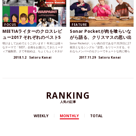
FOCUS
FEATURE
MEETIAライターのクロスレビ
Sonar Pocketが肉を喰らいな
ュー2017 それぞれのベスト5
がら語る、クリスマスの思い出
明けましておめでとうございます！ 年末には様々
Sonar Pocketが、いい肉の日である11月29日に27
なテーマで「BEST」企画をお届けしてきたミーテ
枚目となるシングル『涙雪』をリリースする。そ
ィア編集部。さて年始めは、ちょくちょくネタが
れならメンバーのセクシーでキュートな肉に喰ら
被るライターに...
いつく姿を撮りたい！ これは、飯テロでありSona
2018.1.2
Satoru Kanai
2017.11.29
Satoru Kanai
r Pocketファンへのクリスマスプレゼントでもあ
るのだ。
RANKING
人気の記事
WEEKLY
MONTHLY
TOTAL