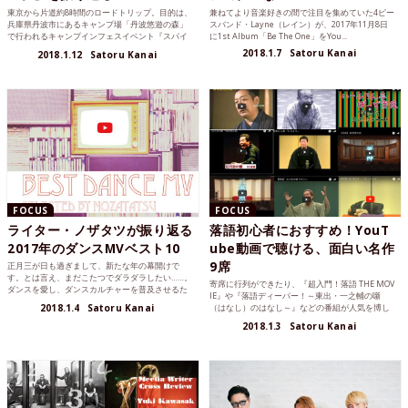
東京から片道約8時間のロードトリップ。目的は、
兼ねてより音楽好きの間で注目を集めていた4ピー
兵庫県丹波市にあるキャンプ場「丹波悠遊の森」
スバンド・Layne（レイン）が、2017年11月8日
で行われるキャンプインフェスイベント『スパイ
に1st Album「Be The One」をYou...
スだもの。』の取材...
2018.1.7
Satoru Kanai
2018.1.12
Satoru Kanai
FOCUS
FOCUS
ライター・ノザタツが振り返る
落語初心者におすすめ！YouT
2017年のダンスMVベスト10
ube動画で聴ける、面白い名作
9席
正月三が日も過ぎまして、新たな年の幕開けで
す。とは言え、まだこたつでダラダラしたい……。
寄席に行列ができたり、『超入門！落語 THE MOV
ダンスを愛し、ダンスカルチャーを普及させるた
IE』や『落語ディーパー！～東出・一之輔の噺
めに筆をとるライター...
2018.1.4
Satoru Kanai
（はなし）のはなし～』などの番組が人気を博し
たりと、何年...
2018.1.3
Satoru Kanai