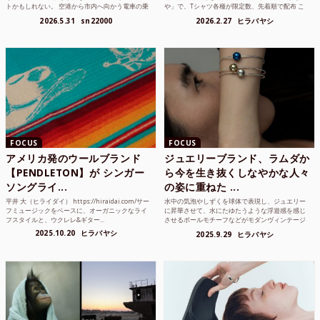
トかもしれない。 空港から市内へ向かう電車の乗
や」で、Tシャツ各種が限定数、先着順で配布 こ
り方かもしれな...
れまでUnited...
2026.5.31
sn22000
2026.2.27
ヒラバヤシ
FOCUS
FOCUS
アメリカ発のウールブランド
ジュエリーブランド、ラムダか
【PENDLETON】が シンガー
ら今を生き抜くしなやかな人々
ソングライ...
の姿に重ねた ...
平井 大（ヒライダイ） https://hiraidai.com/サー
水中の気泡やしずくを球体で表現し、ジュエリー
フミュージックをベースに、オーガニックなライ
に昇華させて、水にたゆたうような浮遊感を感じ
フスタイルと、ウクレレ&ギター...
させるボールモチーフなどがモダンヴィンテージ
のような雰囲気も感じ...
2025.10.20
ヒラバヤシ
2025.9.29
ヒラバヤシ