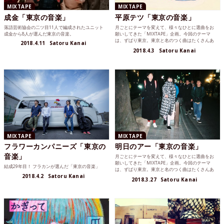
MIXTAPE
MIXTAPE
成金「東京の音楽」
平原テツ「東京の音楽」
落語芸術協会の二ツ目11人で編成されたユニット
月ごとにテーマを変えて、様々なひとに選曲をお
成金から8人が選んだ東京の音楽。
願いしてきた「MIXTAPE」企画。今回のテーマ
は、ずばり東京。東京と名のつく曲はたくさんあ
2018.4.11
Satoru Kanai
るし、いろんな人...
2018.4.3
Satoru Kanai
MIXTAPE
MIXTAPE
フラワーカンパニーズ「東京の
明日のアー「東京の音楽」
音楽」
月ごとにテーマを変えて、様々なひとに選曲をお
願いしてきた「MIXTAPE」企画。今回のテーマ
結成29年目！ フラカンが選んだ「東京の音楽」
は、ずばり東京。東京と名のつく曲はたくさんあ
2018.4.2
Satoru Kanai
るし、いろんな人...
2018.3.27
Satoru Kanai