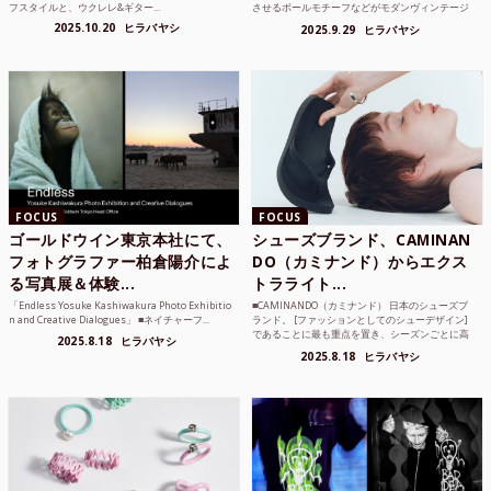
フスタイルと、ウクレレ&ギター...
させるボールモチーフなどがモダンヴィンテージ
のような雰囲気も感じ...
2025.10.20
ヒラバヤシ
2025.9.29
ヒラバヤシ
FOCUS
FOCUS
ゴールドウイン東京本社にて、
シューズブランド、CAMINAN
フォトグラファー柏倉陽介によ
DO（カミナンド）からエクス
る写真展＆体験...
トラライト...
「Endless Yosuke Kashiwakura Photo Exhibitio
■CAMINANDO（カミナンド） 日本のシューズブ
n and Creative Dialogues」 ■ネイチャーフ...
ランド。 [ファッションとしてのシューデザイン]
であることに最も重点を置き、シーズンごとに高
2025.8.18
ヒラバヤシ
品質な素...
2025.8.18
ヒラバヤシ