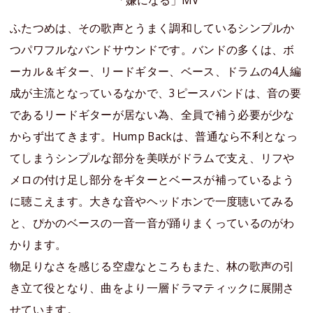
「嫌になる」MV
ふたつめは、その歌声とうまく調和しているシンプルか
つパワフルなバンドサウンドです。バンドの多くは、ボ
ーカル＆ギター、リードギター、ベース、ドラムの4人編
成が主流となっているなかで、3ピースバンドは、音の要
であるリードギターが居ない為、全員で補う必要が少な
からず出てきます。Hump Backは、普通なら不利となっ
てしまうシンプルな部分を美咲がドラムで支え、リフや
メロの付け足し部分をギターとベースが補っているよう
に聴こえます。大きな音やヘッドホンで一度聴いてみる
と、ぴかのベースの一音一音が踊りまくっているのがわ
かります。
物足りなさを感じる空虚なところもまた、林の歌声の引
き立て役となり、曲をより一層ドラマティックに展開さ
せています。