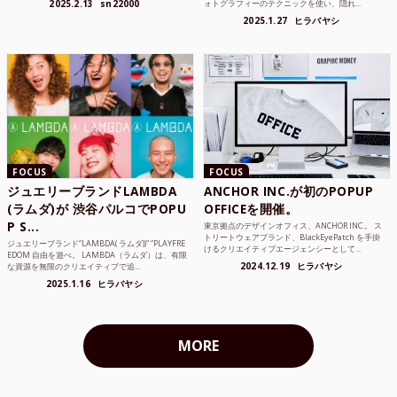
2025.2.13
sn22000
ォトグラフィーのテクニックを使い、隠れ...
2025.1.27
ヒラバヤシ
FOCUS
FOCUS
ジュエリーブランドLAMBDA
ANCHOR INC.が初のPOPUP
(ラムダ)が 渋谷パルコでPOPU
OFFICEを開催。
P S...
東京拠点のデザインオフィス、ANCHOR INC.。 ス
トリートウェアブランド、BlackEyePatch を手掛
ジュエリーブランド“LAMBDA( ラムダ))” “PLAYFRE
けるクリエイティブエージェンシーとして...
EDOM 自由を遊べ。 LAMBDA（ラムダ）は、有限
2024.12.19
ヒラバヤシ
な資源を無限のクリエイティブで追...
2025.1.16
ヒラバヤシ
MORE