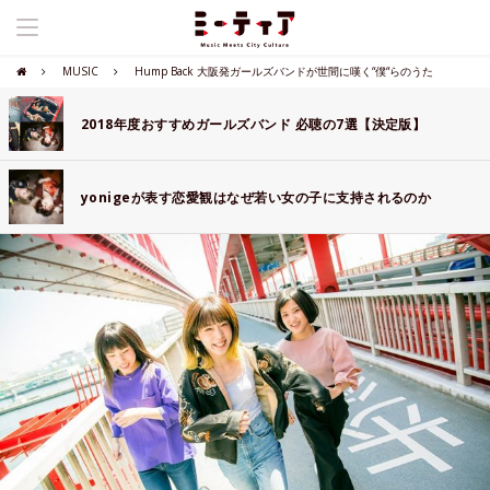
MUSIC
Hump Back 大阪発ガールズバンドが世間に嘆く“僕“らのうた
2018年度おすすめガールズバンド 必聴の7選【決定版】
yonigeが表す恋愛観はなぜ若い女の子に支持されるのか