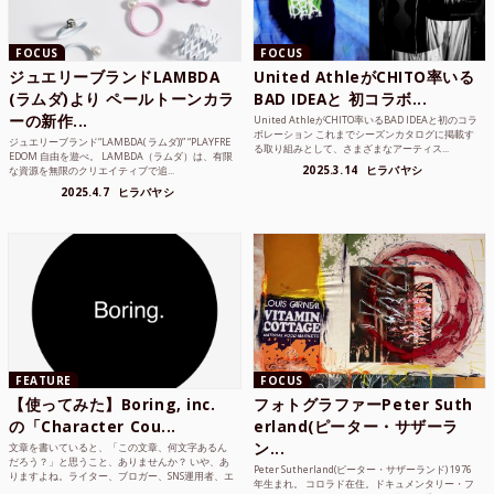
FOCUS
FOCUS
ジュエリーブランドLAMBDA
United AthleがCHITO率いる
(ラムダ)より ペールトーンカラ
BAD IDEAと 初コラボ...
ーの新作...
United AthleがCHITO率いるBAD IDEAと初のコラ
ボレーション これまでシーズンカタログに掲載す
ジュエリーブランド“LAMBDA( ラムダ))” “PLAYFRE
る取り組みとして、さまざまなアーティス...
EDOM 自由を遊べ。 LAMBDA（ラムダ）は、有限
2025.3.14
ヒラバヤシ
な資源を無限のクリエイティブで追...
2025.4.7
ヒラバヤシ
FEATURE
FOCUS
【使ってみた】Boring, inc.
フォトグラファーPeter Suth
の「Character Cou...
erland(ピーター・サザーラ
ン...
文章を書いていると、「この文章、何文字あるん
だろう？」と思うこと、ありませんか？ いや、あ
Peter Sutherland(ピーター・サザーランド) 1976
りますよね。ライター、ブロガー、SNS運用者、エ
年生まれ。 コロラド在住。ドキュメンタリー・フ
ンジニア、学生...