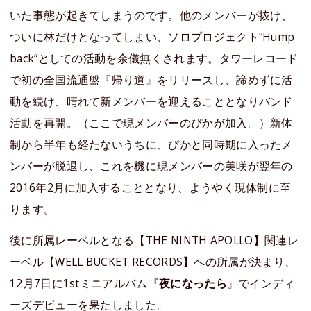
いた事態が起きてしまうのです。他のメンバーが抜け、
ついに林だけとなってしまい、ソロプロジェクト“Hump
back”としての活動を余儀無くされます。タワーレコード
で初の全国流通盤『帰り道』をリリースし、諦めずに活
動を続け、晴れて新メンバーを迎えることとなりバンド
活動を再開。（ここで現メンバーのぴかが加入。）新体
制から半年も経たないうちに、ぴかと同時期に入ったメ
ンバーが脱退し、これを機に現メンバーの美咲が翌年の
2016年2月に加入することとなり、ようやく現体制に至
ります。
後に所属レーベルとなる【THE NINTH APOLLO】関連レ
ーベル【WELL BUCKET RECORDS】への所属が決まり、
12月7日に1stミニアルバム『
夜になったら
』でインディ
ーズデビューを果たしました。