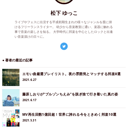
松下 ゆっこ
ライブやフェスに出没する平成初期生まれの様々なジャンルを股に掛
けるフリーランスライター。 幼少から音楽教室に通い、楽器に触れる
事で音楽の楽しさを知る。 大学時代に邦楽を中心としたロックと出逢
い音楽漬けの日々に。
● 著者の最近の記事
エモい曲厳選プレイリスト。夜の雰囲気とマッチする邦楽8選
2021.6.27
藤原しおりが“ブルゾンちえみ”を脱ぎ捨て行き着いた真の姿
2021.6.17
MV再生回数1億回超！世界に誇れる今をときめく邦楽10選
2021.5.31