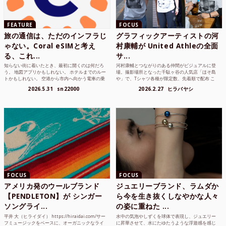
FEATURE
FOCUS
旅の通信は、ただのインフラじ
グラフィックアーティストの河
ゃない。Coral eSIMと考え
村康輔が United Athleの全面
る、これ...
サ...
知らない街に着いたとき、最初に開くのは何だろ
河村康輔とつながりのある仲間がビジュアルに登
う。 地図アプリかもしれない。 ホテルまでのルー
場。撮影場所となった千駄ヶ谷の人気店「ほそ島
トかもしれない。 空港から市内へ向かう電車の乗
や」で、Tシャツ各種が限定数、先着順で配布 こ
り方かもしれな...
れまでUnited...
2026.5.31
sn22000
2026.2.27
ヒラバヤシ
FOCUS
FOCUS
アメリカ発のウールブランド
ジュエリーブランド、ラムダか
【PENDLETON】が シンガー
ら今を生き抜くしなやかな人々
ソングライ...
の姿に重ねた ...
平井 大（ヒライダイ） https://hiraidai.com/サー
水中の気泡やしずくを球体で表現し、ジュエリー
フミュージックをベースに、オーガニックなライ
に昇華させて、水にたゆたうような浮遊感を感じ