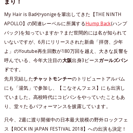
まり！
My Hair is Badやyonigeを輩出してきた【THE NINTH
APOLLO】の関連レーベルに所属する
Hump Back
(ハンプ
バック)を知っていますか？まだ世間的には名が知られて
いないですが、6月にリリースされた新曲「拝啓、少年
よ」のYoutube再生回数が180万回を越え、大きな反響を
呼んでいる、今年大注目の
大阪
出身3ピース
ガールズバン
ド
です。
先月完結した
チャットモンチー
のトリビュートアルバム
にも「湯気」で参加し、【こなそんフェス】にも出演し
ていました。高校時代にコピバンをやっていたこともあ
り、堂々たるパフォーマンスを披露しています。
只今、2週に渡り開催中の日本最大規模の野外ロックフェ
ス【ROCK IN JAPAN FESTIVAL 2018】への出演も決定！