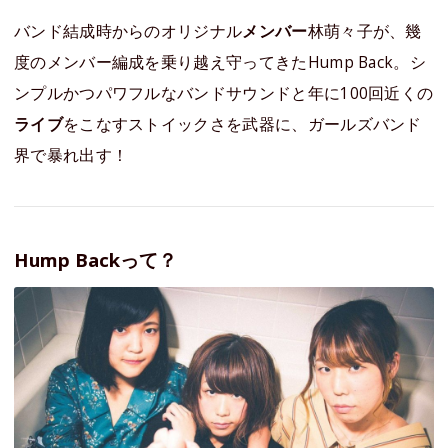
バンド結成時からのオリジナル
メンバー
林萌々子が、幾
度のメンバー編成を乗り越え守ってきたHump Back。シ
ンプルかつパワフルなバンドサウンドと年に100回近くの
ライブ
をこなすストイックさを武器に、ガールズバンド
界で暴れ出す！
Hump Backって？