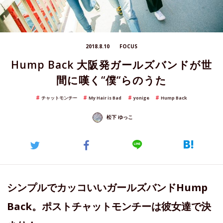
2018.8.10
FOCUS
Hump Back 大阪発ガールズバンドが世
間に嘆く“僕“らのうた
チャットモンチー
My Hair is Bad
yonige
Hump Back
松下 ゆっこ
シンプルでカッコいいガールズバンドHump
Back。ポストチャットモンチーは彼女達で決