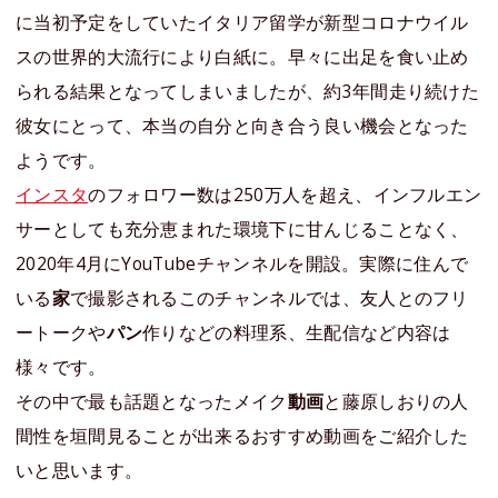
に当初予定をしていたイタリア留学が新型コロナウイル
スの世界的大流行により白紙に。早々に出足を食い止め
られる結果となってしまいましたが、約3年間走り続けた
彼女にとって、本当の自分と向き合う良い機会となった
ようです。
インスタ
のフォロワー数は250万人を超え、インフルエン
サーとしても充分恵まれた環境下に甘んじることなく、
2020年4月にYouTubeチャンネルを開設。実際に住んで
いる
家
で撮影されるこのチャンネルでは、友人とのフリ
ートークや
パン
作りなどの料理系、生配信など内容は
様々です。
その中で最も話題となったメイク
動画
と藤原しおりの人
間性を垣間見ることが出来るおすすめ動画をご紹介した
いと思います。