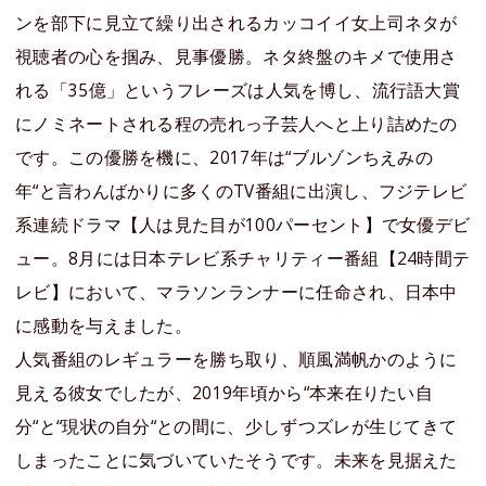
ンを部下に見立て繰り出されるカッコイイ女上司ネタが
視聴者の心を掴み、見事優勝。ネタ終盤のキメで使用さ
れる「35億」というフレーズは人気を博し、流行語大賞
にノミネートされる程の売れっ子芸人へと上り詰めたの
です。この優勝を機に、2017年は“ブルゾンちえみの
年“と言わんばかりに多くのTV番組に出演し、フジテレビ
系連続ドラマ【人は見た目が100パーセント】で女優デビ
ュー。8月には日本テレビ系チャリティー番組【24時間テ
レビ】において、マラソンランナーに任命され、日本中
に感動を与えました。
人気番組のレギュラーを勝ち取り、順風満帆かのように
見える彼女でしたが、2019年頃から“本来在りたい自
分“と“現状の自分“との間に、少しずつズレが生じてきて
しまったことに気づいていたそうです。未来を見据えた