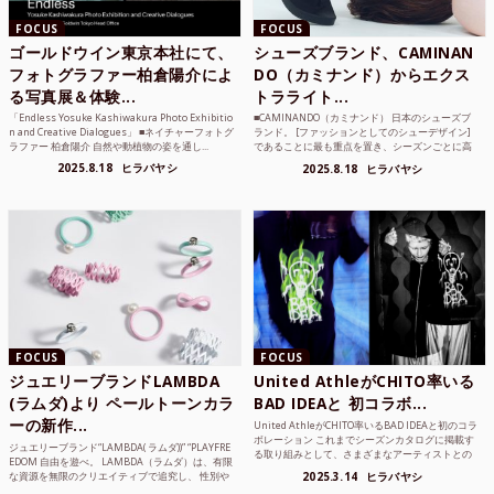
FOCUS
FOCUS
ゴールドウイン東京本社にて、
シューズブランド、CAMINAN
フォトグラファー柏倉陽介によ
DO（カミナンド）からエクス
る写真展＆体験...
トラライト...
「Endless Yosuke Kashiwakura Photo Exhibitio
■CAMINANDO（カミナンド） 日本のシューズブ
n and Creative Dialogues」 ■ネイチャーフォトグ
ランド。 [ファッションとしてのシューデザイン]
ラファー 柏倉陽介 自然や動植物の姿を通し...
であることに最も重点を置き、シーズンごとに高
品質な素材を厳選し、伝統的な靴作りの技術を今
2025.8.18
ヒラバヤシ
2025.8.18
ヒラバヤシ
でも持つメキ...
FOCUS
FOCUS
ジュエリーブランドLAMBDA
United AthleがCHITO率いる
(ラムダ)より ペールトーンカラ
BAD IDEAと 初コラボ...
ーの新作...
United AthleがCHITO率いるBAD IDEAと初のコラ
ボレーション これまでシーズンカタログに掲載す
ジュエリーブランド“LAMBDA( ラムダ))” “PLAYFRE
る取り組みとして、さまざまなアーティストとの
EDOM 自由を遊べ。 LAMBDA（ラムダ）は、有限
コラボレーションアイテムを製品見本として作...
な資源を無限のクリエイティブで追究し、 性別や
2025.3.14
ヒラバヤシ
年齢の枠を超えボーダレスなジュエリ...