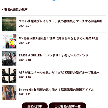
● 著者の最近の記事
エモい曲厳選プレイリスト。夜の雰囲気とマッチする邦楽8選
2021.6.27
MV再生回数1億回超！世界に誇れる今をときめく邦楽10選
2021.5.31
RAISE A SUILEN 「バンドリ！」発ガールズバンド
2021.5.18
ASPが遂にベールを脱いだ！WACK期待の新グループ誕生へ
2021.4.30
Brave Girls悲願の返り咲き！話題沸騰の韓国アイドル
2021.4.13
最初の記事
この著者の記事一覧