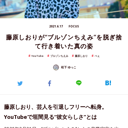
2021.6.17
FOCUS
藤原しおりが“ブルゾンちえみ”を脱ぎ捨
て行き着いた真の姿
YouTube
ブルゾンちえみ
藤原しおり
ぺぇ
松下 ゆっこ
藤原しおり、芸人を引退しフリーへ転身。
YouTubeで垣間見る“彼女らしさ”とは