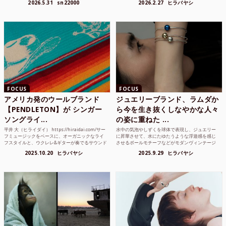
2026.5.31
sn22000
2026.2.27
ヒラバヤシ
して、その街の空...
さまざまな...
FOCUS
FOCUS
アメリカ発のウールブランド
ジュエリーブランド、ラムダか
【PENDLETON】が シンガー
ら今を生き抜くしなやかな人々
ソングライ...
の姿に重ねた ...
平井 大（ヒライダイ） https://hiraidai.com/サー
水中の気泡やしずくを球体で表現し、ジュエリー
フミュージックをベースに、オーガニックなライ
に昇華させて、水にたゆたうような浮遊感を感じ
フスタイルと、ウクレレ&ギターが奏でるサウンド
させるボールモチーフなどがモダンヴィンテージ
で注目を集めるシンガ ーソングラ...
のような雰囲気も感じさせるLAMBDA の新しいコ
2025.10.20
ヒラバヤシ
2025.9.29
ヒラバヤシ
レクションを202...