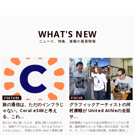
WHAT'S NEW
ニュース、特集、連載の最新情報
FEATURE
FOCUS
旅の通信は、ただのインフラじ
グラフィックアーティストの河
ゃない。Coral eSIMと考え
村康輔が United Athleの全面
る、これ...
サ...
知らない街に着いたとき、最初に開くのは何だろ
河村康輔とつながりのある仲間がビジュアルに登
う。 地図アプリかもしれない。 ホテルまでのルー
場。撮影場所となった千駄ヶ谷の人気店「ほそ島
トかもしれない。 空港から市内へ向かう電車の乗
や」で、Tシャツ各種が限定数、先着順で配布 こ
り方かもしれない。 あるいは、ひとまず音楽を流
れまでUnited Athle（ユナイテッドアスレ）は、