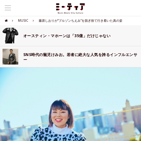
MUSIC
藤原しおりが“ブルゾンちえみ”を脱ぎ捨て行き着いた真の姿
オースティン・マホーンは「35億」だけじゃない
SNS時代の寵児けみお。若者に絶大な人気を誇るインフルエンサ
ー