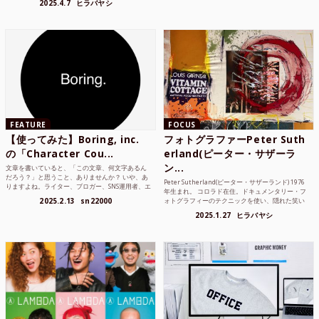
2025.4.7
ヒラバヤシ
FEATURE
FOCUS
【使ってみた】Boring, inc.
フォトグラファーPeter Suth
の「Character Cou...
erland(ピーター・サザーラ
ン...
文章を書いていると、「この文章、何文字あるん
だろう？」と思うこと、ありませんか？ いや、あ
Peter Sutherland(ピーター・サザーランド) 1976
りますよね。ライター、ブロガー、SNS運用者、エ
年生まれ。 コロラド在住。ドキュメンタリー・フ
ンジニア、学生… 文字数を意識する仕事やタスク
2025.2.13
sn22000
ォトグラフィーのテクニックを使い、隠れた笑い
は意外と多い。で...
や美を撮り続けているフォトグラファーでフィ...
2025.1.27
ヒラバヤシ