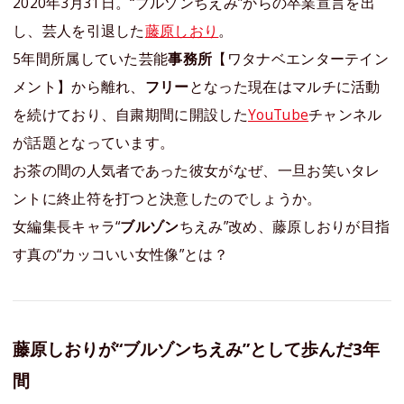
2020年3月31日。“ブルゾンちえみ”からの卒業宣言を出
し、芸人を引退した
藤原しおり
。
5年間所属していた芸能
事務所
【ワタナベエンターテイン
メント】から離れ、
フリー
となった現在はマルチに活動
を続けており、自粛期間に開設した
YouTube
チャンネル
が話題となっています。
お茶の間の人気者であった彼女がなぜ、一旦お笑いタレ
ントに終止符を打つと決意したのでしょうか。
女編集長キャラ“
ブルゾン
ちえみ”改め、藤原しおりが目指
す真の“カッコいい女性像”とは？
藤原しおりが“ブルゾンちえみ”として歩んだ3年
間