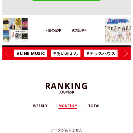
前の記事
次の記事
#LINE MUSIC
#あいみょん
#テラスハウス
#漫
RANKING
人気の記事
WEEKLY
MONTHLY
TOTAL
データがありません