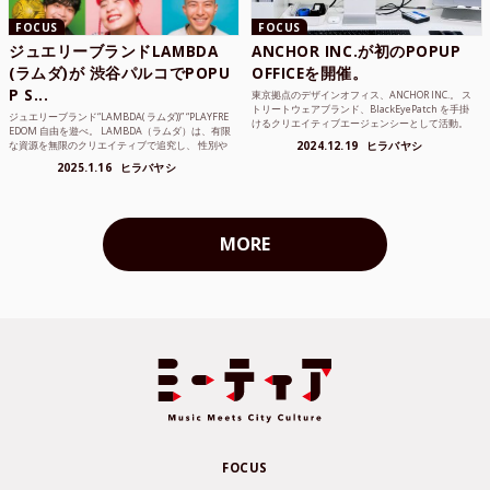
FOCUS
FOCUS
ジュエリーブランドLAMBDA
ANCHOR INC.が初のPOPUP
(ラムダ)が 渋谷パルコでPOPU
OFFICEを開催。
P S...
東京拠点のデザインオフィス、ANCHOR INC.。 ス
トリートウェアブランド、BlackEyePatch を手掛
ジュエリーブランド“LAMBDA( ラムダ))” “PLAYFRE
けるクリエイティブエージェンシーとして活動。
EDOM 自由を遊べ。 LAMBDA（ラムダ）は、有限
Mercedes Anchor inc. ...
な資源を無限のクリエイティブで追究し、 性別や
2024.12.19
ヒラバヤシ
年齢の枠を超えボーダレスなジュエリ...
2025.1.16
ヒラバヤシ
MORE
FOCUS