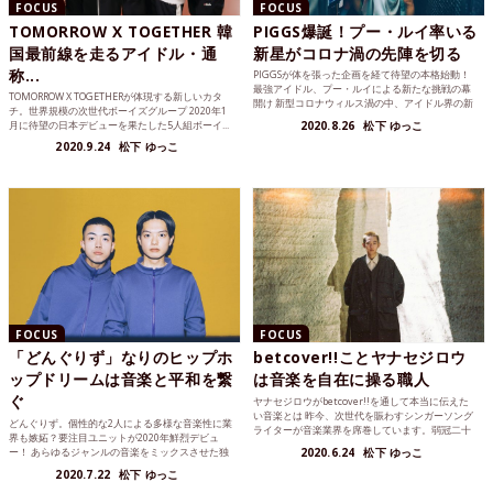
FOCUS
FOCUS
TOMORROW X TOGETHER 韓
PIGGS爆誕！プー・ルイ率いる
国最前線を走るアイドル・通
新星がコロナ渦の先陣を切る
称...
PIGGSが体を張った企画を経て待望の本格始動！
最強アイドル、プー・ルイによる新たな挑戦の幕
TOMORROW X TOGETHERが体現する新しいカタ
開け 新型コロナウィルス渦の中、アイドル界の新
チ。世界規模の次世代ボーイズグループ 2020年1
星PIGGSが...
月に待望の日本デビューを果たした5人組ボーイ...
2020.8.26
松下 ゆっこ
2020.9.24
松下 ゆっこ
FOCUS
FOCUS
「どんぐりず」なりのヒップホ
betcover!!ことヤナセジロウ
ップドリームは音楽と平和を繋
は音楽を自在に操る職人
ぐ
ヤナセジロウがbetcover!!を通して本当に伝えた
い音楽とは 昨今、次世代を賑わすシンガーソング
どんぐりず。個性的な2人による多様な音楽性に業
ライターが音楽業界を席巻しています。弱冠二十
界も嫉妬？要注目ユニットが2020年鮮烈デビュ
歳の奇才...
ー！ あらゆるジャンルの音楽をミックスさせた独
2020.6.24
松下 ゆっこ
自のセンスで人...
2020.7.22
松下 ゆっこ