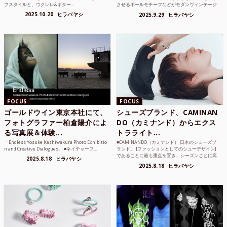
フスタイルと、ウクレレ&ギター...
させるボールモチーフなどがモダンヴィンテージ
のような雰囲気も感じ...
2025.10.20
ヒラバヤシ
2025.9.29
ヒラバヤシ
FOCUS
FOCUS
ゴールドウイン東京本社にて、
シューズブランド、CAMINAN
フォトグラファー柏倉陽介によ
DO（カミナンド）からエクス
る写真展＆体験...
トラライト...
「Endless Yosuke Kashiwakura Photo Exhibitio
■CAMINANDO（カミナンド） 日本のシューズブ
n and Creative Dialogues」 ■ネイチャーフ...
ランド。 [ファッションとしてのシューデザイン]
であることに最も重点を置き、シーズンごとに高
2025.8.18
ヒラバヤシ
品質な素...
2025.8.18
ヒラバヤシ