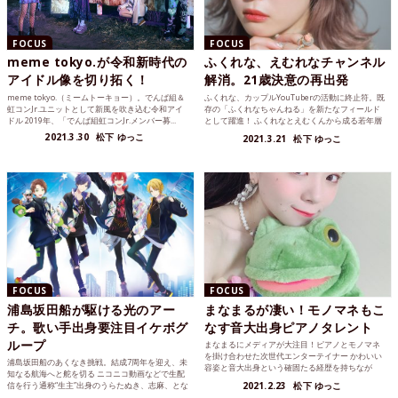
FOCUS
FOCUS
meme tokyo.が令和新時代の
ふくれな、えむれなチャンネル
アイドル像を切り拓く！
解消。21歳決意の再出発
meme tokyo.（ミームトーキョー）。でんぱ組＆
ふくれな、カップルYouTuberの活動に終止符。既
虹コンJr.ユニットとして新風を吹き込む令和アイ
存の「ふくれなちゃんねる」を新たなフィールド
ドル 2019年、「でんぱ組虹コンJr.メンバー募...
として躍進！ ふくれなとえむくんから成る若年層
から絶大な...
2021.3.30
松下 ゆっこ
2021.3.21
松下 ゆっこ
FOCUS
FOCUS
浦島坂田船が駆ける光のアー
まなまるが凄い！モノマネもこ
チ。歌い手出身要注目イケボグ
なす音大出身ピアノタレント
ループ
まなまるにメディアが大注目！ピアノとモノマネ
を掛け合わせた次世代エンターテイナー かわいい
浦島坂田船のあくなき挑戦。結成7周年を迎え、未
容姿と音大出身という確固たる経歴を持ちなが
知なる航海へと舵を切る ニコニコ動画などで生配
ら、クレヨンしんちゃ...
信を行う通称“生主”出身のうらたぬき、志麻、とな
2021.2.23
松下 ゆっこ
りの坂田。、...