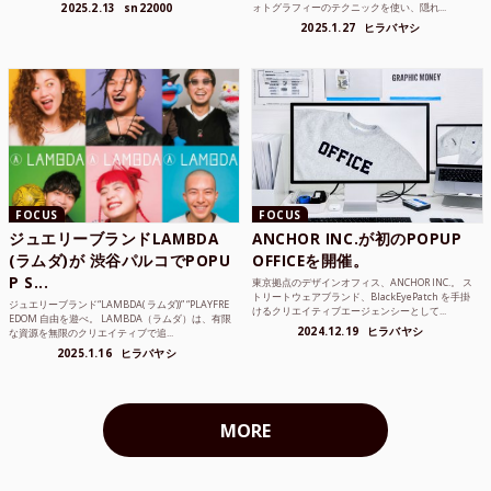
2025.2.13
sn22000
ォトグラフィーのテクニックを使い、隠れ...
2025.1.27
ヒラバヤシ
FOCUS
FOCUS
ジュエリーブランドLAMBDA
ANCHOR INC.が初のPOPUP
(ラムダ)が 渋谷パルコでPOPU
OFFICEを開催。
P S...
東京拠点のデザインオフィス、ANCHOR INC.。 ス
トリートウェアブランド、BlackEyePatch を手掛
ジュエリーブランド“LAMBDA( ラムダ))” “PLAYFRE
けるクリエイティブエージェンシーとして...
EDOM 自由を遊べ。 LAMBDA（ラムダ）は、有限
2024.12.19
ヒラバヤシ
な資源を無限のクリエイティブで追...
2025.1.16
ヒラバヤシ
MORE