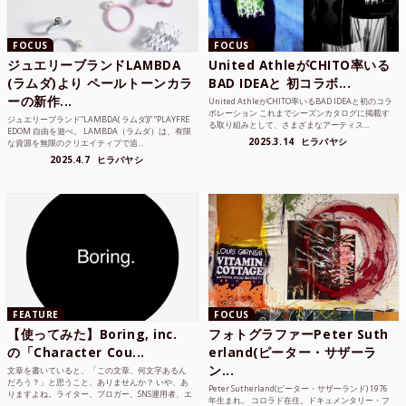
FOCUS
FOCUS
ジュエリーブランドLAMBDA
United AthleがCHITO率いる
(ラムダ)より ペールトーンカラ
BAD IDEAと 初コラボ...
ーの新作...
United AthleがCHITO率いるBAD IDEAと初のコラ
ボレーション これまでシーズンカタログに掲載す
ジュエリーブランド“LAMBDA( ラムダ))” “PLAYFRE
る取り組みとして、さまざまなアーティス...
EDOM 自由を遊べ。 LAMBDA（ラムダ）は、有限
2025.3.14
ヒラバヤシ
な資源を無限のクリエイティブで追...
2025.4.7
ヒラバヤシ
FEATURE
FOCUS
【使ってみた】Boring, inc.
フォトグラファーPeter Suth
の「Character Cou...
erland(ピーター・サザーラ
ン...
文章を書いていると、「この文章、何文字あるん
だろう？」と思うこと、ありませんか？ いや、あ
Peter Sutherland(ピーター・サザーランド) 1976
りますよね。ライター、ブロガー、SNS運用者、エ
年生まれ。 コロラド在住。ドキュメンタリー・フ
ンジニア、学生...