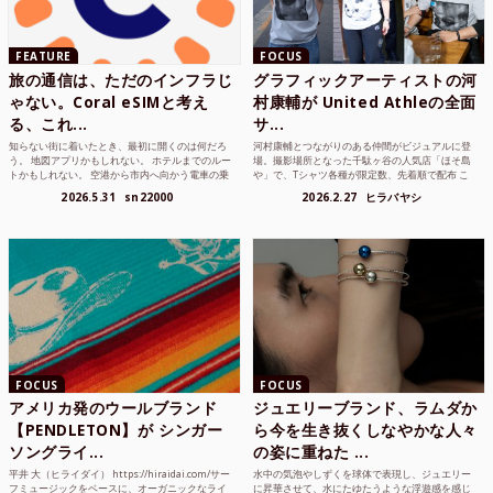
FEATURE
FOCUS
旅の通信は、ただのインフラじ
グラフィックアーティストの河
ゃない。Coral eSIMと考え
村康輔が United Athleの全面
る、これ...
サ...
知らない街に着いたとき、最初に開くのは何だろ
河村康輔とつながりのある仲間がビジュアルに登
う。 地図アプリかもしれない。 ホテルまでのルー
場。撮影場所となった千駄ヶ谷の人気店「ほそ島
トかもしれない。 空港から市内へ向かう電車の乗
や」で、Tシャツ各種が限定数、先着順で配布 こ
り方かもしれな...
れまでUnited...
2026.5.31
sn22000
2026.2.27
ヒラバヤシ
FOCUS
FOCUS
アメリカ発のウールブランド
ジュエリーブランド、ラムダか
【PENDLETON】が シンガー
ら今を生き抜くしなやかな人々
ソングライ...
の姿に重ねた ...
平井 大（ヒライダイ） https://hiraidai.com/サー
水中の気泡やしずくを球体で表現し、ジュエリー
フミュージックをベースに、オーガニックなライ
に昇華させて、水にたゆたうような浮遊感を感じ