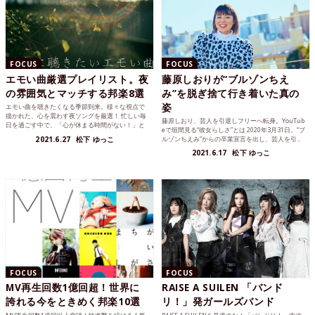
FOCUS
FOCUS
エモい曲厳選プレイリスト。夜
藤原しおりが“ブルゾンちえ
の雰囲気とマッチする邦楽8選
み”を脱ぎ捨て行き着いた真の
姿
エモい曲を聴きたくなる季節到来。様々な視点で
描かれた、心を震わす夜ソングを厳選！ 忙しい毎
藤原しおり、芸人を引退しフリーへ転身。YouTub
日を過ごす中で、「心が休まる時間がない！」と
eで垣間見る“彼女らしさ”とは 2020年3月31日。“ブ
いう人も多いのでは...
2021.6.27
松下 ゆっこ
ルゾンちえみ”からの卒業宣言を出し、芸人を引...
2021.6.17
松下 ゆっこ
FOCUS
FOCUS
MV再生回数1億回超！世界に
RAISE A SUILEN 「バンド
誇れる今をときめく邦楽10選
リ！」発ガールズバンド