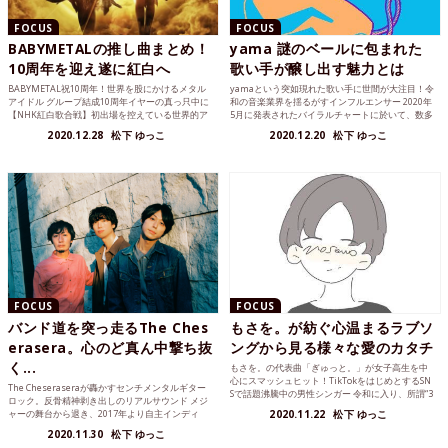
FOCUS
FOCUS
BABYMETALの推し曲まとめ！
yama 謎のベールに包まれた
10周年を迎え遂に紅白へ
歌い手が醸し出す魅力とは
BABYMETAL祝10周年！世界を股にかけるメタル
yamaという突如現れた歌い手に世間が大注目！令
アイドル グループ結成10周年イヤーの真っ只中に
和の音楽業界を揺るがすインフルエンサー 2020年
【NHK紅白歌合戦】初出場を控えている世界的ア
5月に発表されたバイラルチャートに於いて、数多
イドル...
くのトッ...
2020.12.28
松下 ゆっこ
2020.12.20
松下 ゆっこ
FOCUS
FOCUS
バンド道を突っ走るThe Ches
もさを。が紡ぐ心温まるラブソ
erasera。心のど真ん中撃ち抜
ングから見る様々な愛のカタチ
く...
もさを。の代表曲「ぎゅっと。」が女子高生を中
心にスマッシュヒット！TikTokをはじめとするSN
The Cheseraseraが轟かすセンチメンタルギター
Sで話題沸騰中の男性シンガー 令和に入り、所謂“3
ロック。反骨精神剥き出しのリアルサウンド メジ
文字系...
ャーの舞台から退き、2017年より自主インディ
2020.11.22
松下 ゆっこ
ー...
2020.11.30
松下 ゆっこ