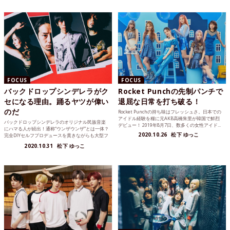
FOCUS
FOCUS
バックドロップシンデレラがク
Rocket Punchの先制パンチで
セになる理由。踊るヤツが偉い
退屈な日常を打ち破る！
のだ
Rocket Punchの持ち味はフレッシュさ。日本での
アイドル経験を糧に元AKB高橋朱里が韓国で鮮烈
バックドロップシンデレラのオリジナル民族音楽
デビュー！ 2019年8月7日、数多くの女性アイド...
にハマる人が続出！通称“ウンザウンザ”とは一体？
2020.10.26
松下 ゆっこ
完全DIYセルフプロデュースを貫きながらも大型フ
ェスの常連...
2020.10.31
松下 ゆっこ