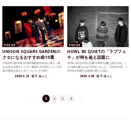
FOCUS
FOCUS
UNISON SQUARE GARDENの
HOWL BE QUIETの「ラブフェ
クセになるおすすめ曲10選
チ」が時を超え話題に
UNISON SQUARE GARDEN結成16年目に突入！更
HOWL BE QUIETが活動10周年を機に流行の兆し？
なる頂を目指すべく日々邁進中 2019年にバンド結
その鍵を握るのはTikTokにあった！ 2020年3月。T
成15周年を迎えた3ピースバンドUNIS...
ikTokを利用する若者の間で人気に...
2020.5.25
松下 ゆっこ
2020.4.28
松下 ゆっこ
1
2
3
4