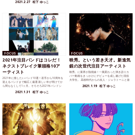
2021.2.27
松下 ゆっこ
FOCUS
FOCUS
2021年注目バンドはコレだ！
映秀。という若き天才。新進気
ネクストブレイク筆頭格10ア
鋭の次世代注目アーティスト
ーティスト
映秀。に業界が熱視線！一風変わった弾き語りカ
バー動画をきっかけにデビューを成し遂げた現役
2021年に推したいバンド10選！若手から10周年を
大学生。 高校時代からの友人・ジェラトーニと遊
迎えるバンドまで幅広く厳選 新しい年が明けてか
んでいる空間を共有...
ら間もなくして1ヶ月。そろそろ2021年バンドシ
2021.1.19
松下 ゆっこ
ーンの...
2021.1.31
松下 ゆっこ