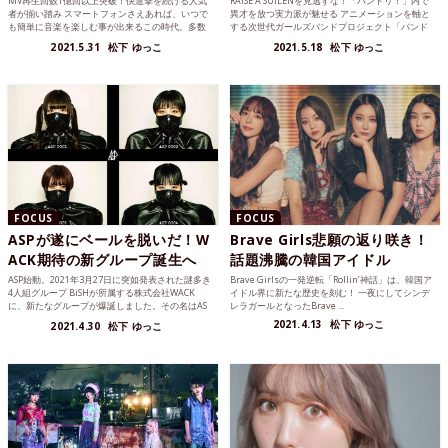
MV再生回数1億回以上突破！快進撃を続ける人気
RAISE A SUILENを見逃すな！「バンドリ！」内で
者が揃い踏み スマートフォンさえあれば、いつで
異才を放つ実力派が魅せる アニメーションを軸と
も簡単に音楽を楽しむ事が出来るこの時代。多数
する次世代ガールズバンドプロジェクト「バンド
のアーティストが...
リ！...
2021.5.31
松下 ゆっこ
2021.5.18
松下 ゆっこ
FOCUS
FOCUS
ASPが遂にベールを脱いだ！W
Brave Girls悲願の返り咲き！
ACK期待の新グループ誕生へ
話題沸騰の韓国アイドル
ASP始動。2021年3月27日に突如発表された謎多き
Brave Girlsの一発逆転「Rollin’神話」は、韓国ア
4人組グループ BiSHが所属する株式会社WACK
イドル界に新たな歴史を刻む！ 一夜にしてシンデ
に、新たなグループが爆誕しました。その名はAS
レラガールとなったBrave ...
P...
2021.4.13
松下 ゆっこ
2021.4.30
松下 ゆっこ