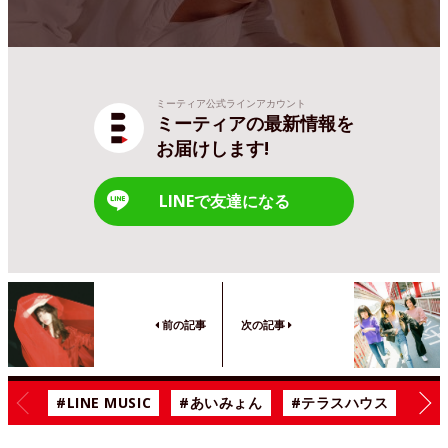
ミーティア公式ラインアカウント
ミーティアの最新情報を
お届けします!
LINEで友達になる
前の記事
次の記事
#LINE MUSIC
#あいみょん
#テラスハウス
#漫