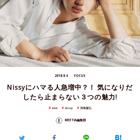
2018.8.4
FOCUS
Nissyにハマる人急増中？！ 気になりだ
したら止まらない３つの魅力!
AAA
Nissy
西島隆弘
MEETIA編集部