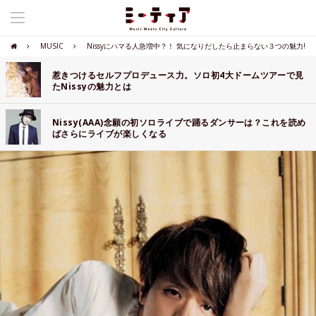
MUSIC
Nissyにハマる人急増中？！ 気になりだしたら止まらない３つの魅力!
惹きつけるセルフプロデュース力。ソロ初4大ドームツアーで見
たNissyの魅力とは
Nissy(AAA)念願の初ソロライブで踊るダンサーは？これを読め
ばさらにライブが楽しくなる