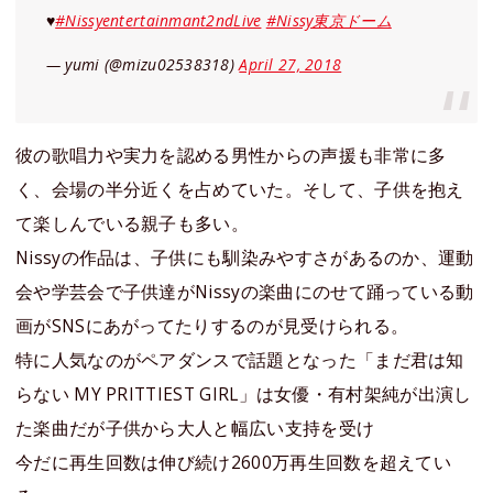
♥️
#Nissyentertainmant2ndLive
#Nissy東京ドーム
— yumi (@mizu02538318)
April 27, 2018
彼の歌唱力や実力を認める男性からの声援も非常に多
く、会場の半分近くを占めていた。そして、子供を抱え
て楽しんでいる親子も多い。
Nissyの作品は、子供にも馴染みやすさがあるのか、運動
会や学芸会で子供達がNissyの楽曲にのせて踊っている動
画がSNSにあがってたりするのが見受けられる。
特に人気なのがペアダンスで話題となった「まだ君は知
らない MY PRITTIEST GIRL」は女優・有村架純が出演し
た楽曲だが子供から大人と幅広い支持を受け
今だに再生回数は伸び続け2600万再生回数を超えてい