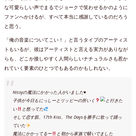
な可愛らしい声でまるでジョークで笑わせるかのように
ファンへかけるが、すべて本当に感謝しているのだろう
と思う。
「俺の音楽についてこい！」と言うタイプのアーティス
トもいるが、彼はアーティストと言える実力がありなが
らも、どこか接しやすく人間らしいナチュラルさも惹か
れていく要素のひとつでもあるのかもしれない。
Nissyの魔法にかかった人がいました♥️
子供が今日もにっしーとリッピーの所いく
と行きた
い
と怒ってた
そして恋す肌、17th Kiss、The Daysを勝手に歌って踊っ
ていた
魔法にかかってるー
と朝から家族で騒いでました