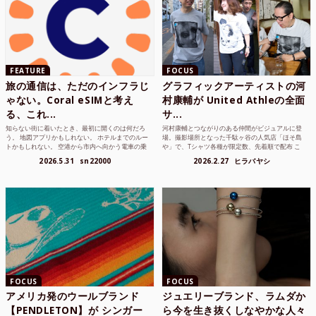
FEATURE
FOCUS
旅の通信は、ただのインフラじ
グラフィックアーティストの河
ゃない。Coral eSIMと考え
村康輔が United Athleの全面
る、これ...
サ...
知らない街に着いたとき、最初に開くのは何だろ
河村康輔とつながりのある仲間がビジュアルに登
う。 地図アプリかもしれない。 ホテルまでのルー
場。撮影場所となった千駄ヶ谷の人気店「ほそ島
トかもしれない。 空港から市内へ向かう電車の乗
や」で、Tシャツ各種が限定数、先着順で配布 こ
り方かもしれな...
れまでUnited...
2026.5.31
sn22000
2026.2.27
ヒラバヤシ
FOCUS
FOCUS
アメリカ発のウールブランド
ジュエリーブランド、ラムダか
【PENDLETON】が シンガー
ら今を生き抜くしなやかな人々