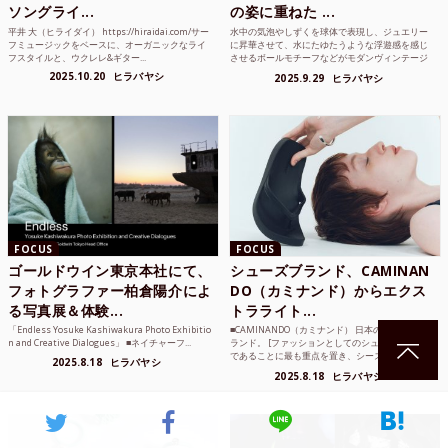
ソングライ...
の姿に重ねた ...
平井 大（ヒライダイ） https://hiraidai.com/サー
水中の気泡やしずくを球体で表現し、ジュエリー
フミュージックをベースに、オーガニックなライ
に昇華させて、水にたゆたうような浮遊感を感じ
フスタイルと、ウクレレ&ギター...
させるボールモチーフなどがモダンヴィンテージ
のような雰囲気も感じ...
2025.10.20
ヒラバヤシ
2025.9.29
ヒラバヤシ
FOCUS
FOCUS
ゴールドウイン東京本社にて、
シューズブランド、CAMINAN
フォトグラファー柏倉陽介によ
DO（カミナンド）からエクス
る写真展＆体験...
トラライト...
「Endless Yosuke Kashiwakura Photo Exhibitio
■CAMINANDO（カミナンド） 日本のシューズブ
n and Creative Dialogues」 ■ネイチャーフ...
ランド。 [ファッションとしてのシューデザイン]
であることに最も重点を置き、シーズンごとに高
2025.8.18
ヒラバヤシ
品質な素...
2025.8.18
ヒラバヤシ