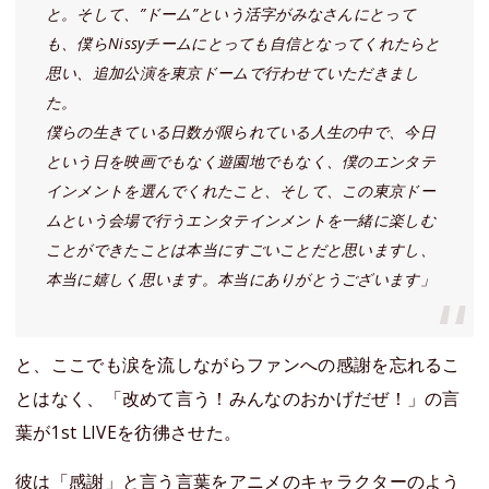
と。そして、”ドーム”という活字がみなさんにとって
も、僕らNissyチームにとっても自信となってくれたらと
思い、追加公演を東京ドームで行わせていただきまし
た。
僕らの生きている日数が限られている人生の中で、今日
という日を映画でもなく遊園地でもなく、僕のエンタテ
インメントを選んでくれたこと、そして、この東京ドー
ムという会場で行うエンタテインメントを一緒に楽しむ
ことができたことは本当にすごいことだと思いますし、
本当に嬉しく思います。本当にありがとうございます」
と、ここでも涙を流しながらファンへの感謝を忘れるこ
とはなく、「改めて言う！みんなのおかげだぜ！」の言
葉が1st LIVEを彷彿させた。
彼は「感謝」と言う言葉をアニメのキャラクターのよう