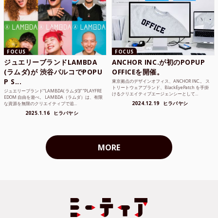
FOCUS
FOCUS
ジュエリーブランドLAMBDA
ANCHOR INC.が初のPOPUP
(ラムダ)が 渋谷パルコでPOPU
OFFICEを開催。
P S...
東京拠点のデザインオフィス、ANCHOR INC.。 ス
トリートウェアブランド、BlackEyePatch を手掛
ジュエリーブランド“LAMBDA( ラムダ))” “PLAYFRE
けるクリエイティブエージェンシーとして...
EDOM 自由を遊べ。 LAMBDA（ラムダ）は、有限
2024.12.19
ヒラバヤシ
な資源を無限のクリエイティブで追...
2025.1.16
ヒラバヤシ
MORE