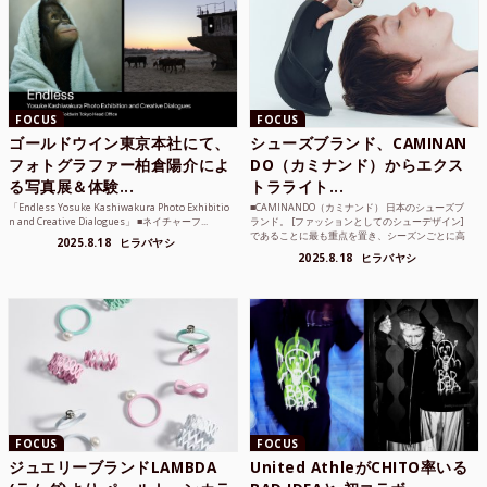
FOCUS
FOCUS
ゴールドウイン東京本社にて、
シューズブランド、CAMINAN
フォトグラファー柏倉陽介によ
DO（カミナンド）からエクス
る写真展＆体験...
トラライト...
「Endless Yosuke Kashiwakura Photo Exhibitio
■CAMINANDO（カミナンド） 日本のシューズブ
n and Creative Dialogues」 ■ネイチャーフ...
ランド。 [ファッションとしてのシューデザイン]
であることに最も重点を置き、シーズンごとに高
2025.8.18
ヒラバヤシ
品質な素...
2025.8.18
ヒラバヤシ
FOCUS
FOCUS
ジュエリーブランドLAMBDA
United AthleがCHITO率いる