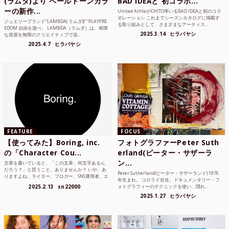
(ラムダ)より ペールトーンカラ
BAD IDEAと 初コラボ...
ーの新作...
United AthleがCHITO率いるBAD IDEAと初のコラ
ボレーション これまでシーズンカタログに掲載す
ジュエリーブランド“LAMBDA( ラムダ))” “PLAYFRE
る取り組みとして、さまざまなアーティス...
EDOM 自由を遊べ。 LAMBDA（ラムダ）は、有限
2025.3.14
ヒラバヤシ
な資源を無限のクリエイティブで追...
2025.4.7
ヒラバヤシ
FEATURE
FOCUS
【使ってみた】Boring, inc.
フォトグラファーPeter Suth
の「Character Cou...
erland(ピーター・サザーラ
ン...
文章を書いていると、「この文章、何文字あるん
だろう？」と思うこと、ありませんか？ いや、あ
Peter Sutherland(ピーター・サザーランド) 1976
りますよね。ライター、ブロガー、SNS運用者、エ
年生まれ。 コロラド在住。ドキュメンタリー・フ
ンジニア、学生...
2025.2.13
sn22000
ォトグラフィーのテクニックを使い、隠れ...
2025.1.27
ヒラバヤシ