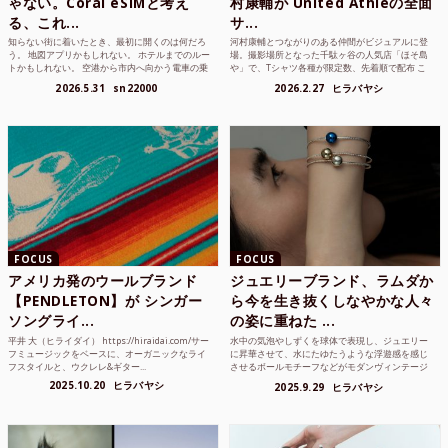
ゃない。Coral eSIMと考え
村康輔が United Athleの全面
る、これ...
サ...
知らない街に着いたとき、最初に開くのは何だろ
河村康輔とつながりのある仲間がビジュアルに登
う。 地図アプリかもしれない。 ホテルまでのルー
場。撮影場所となった千駄ヶ谷の人気店「ほそ島
トかもしれない。 空港から市内へ向かう電車の乗
や」で、Tシャツ各種が限定数、先着順で配布 こ
り方かもしれな...
れまでUnited...
2026.5.31
sn22000
2026.2.27
ヒラバヤシ
FOCUS
FOCUS
アメリカ発のウールブランド
ジュエリーブランド、ラムダか
【PENDLETON】が シンガー
ら今を生き抜くしなやかな人々
ソングライ...
の姿に重ねた ...
平井 大（ヒライダイ） https://hiraidai.com/サー
水中の気泡やしずくを球体で表現し、ジュエリー
フミュージックをベースに、オーガニックなライ
に昇華させて、水にたゆたうような浮遊感を感じ
フスタイルと、ウクレレ&ギター...
させるボールモチーフなどがモダンヴィンテージ
のような雰囲気も感じ...
2025.10.20
ヒラバヤシ
2025.9.29
ヒラバヤシ