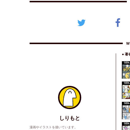
W
● 
しりもと
漫画やイラストを描いています。