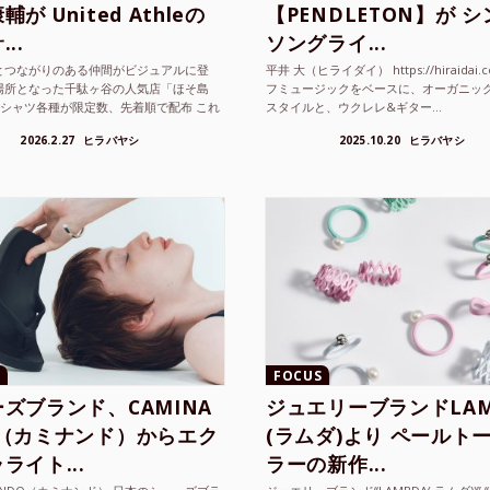
が United Athleの
【PENDLETON】が 
..
ソングライ...
とつながりのある仲間がビジュアルに登
平井 大（ヒライダイ） https://hiraidai.
場所となった千駄ヶ谷の人気店「ほそ島
フミュージックをベースに、オーガニッ
Tシャツ各種が限定数、先着順で配布 これ
スタイルと、ウクレレ&ギター...
...
2026.2.27
ヒラバヤシ
2025.10.20
ヒラバヤシ
FOCUS
ズブランド、CAMINA
ジュエリーブランドLAM
O（カミナンド）からエク
(ラムダ)より ペールト
ライト...
ラーの新作...