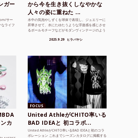
シンガー
から今を生き抜くしなやかな
人々の姿に重ねた ...
com/サー
水中の気泡やしずくを球体で表現し、ジュエリーに
クなライフ
昇華させて、水にたゆたうような浮遊感を感じさせ
るボールモチーフなどがモダンヴィンテージのよう
な雰囲気も感じ...
2025.9.29
ヒラバヤシ
FOCUS
BDA
United AthleがCHITO率いる
ーンカ
BAD IDEAと 初コラボ...
United AthleがCHITO率いるBAD IDEAと初のコラ
ボレーション これまでシーズンカタログに掲載する