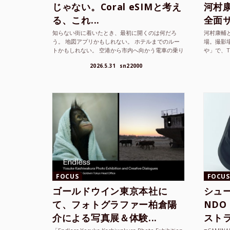
じゃない。Coral eSIMと考え
河村康輔
る、これ...
全面サ.
知らない街に着いたとき、最初に開くのは何だろ
河村康輔
う。 地図アプリかもしれない。 ホテルまでのルー
場。撮影
トかもしれない。 空港から市内へ向かう電車の乗り
や」で、
方かもしれな...
までUnited
2026.5.31
sn22000
FOCUS
FOCUS
ゴールドウイン東京本社に
シュー
て、フォトグラファー柏倉陽
ND
介による写真展＆体験...
ストラ