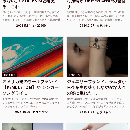
ゃない。Coral eSIMと考え
村康輔が United Athleの全面
る、これ...
サ...
知らない街に着いたとき、最初に開くのは何だろ
河村康輔とつながりのある仲間がビジュアルに登
う。 地図アプリかもしれない。 ホテルまでのルー
場。撮影場所となった千駄ヶ谷の人気店「ほそ島
トかもしれない。 空港から市内へ向かう電車の乗
や」で、Tシャツ各種が限定数、先着順で配布 こ
り方かもしれな...
れまでUnited...
2026.5.31
sn22000
2026.2.27
ヒラバヤシ
FOCUS
FOCUS
アメリカ発のウールブランド
ジュエリーブランド、ラムダか
【PENDLETON】が シンガー
ら今を生き抜くしなやかな人々
ソングライ...
の姿に重ねた ...
平井 大（ヒライダイ） https://hiraidai.com/サー
水中の気泡やしずくを球体で表現し、ジュエリー
フミュージックをベースに、オーガニックなライ
に昇華させて、水にたゆたうような浮遊感を感じ
フスタイルと、ウクレレ&ギター...
させるボールモチーフなどがモダンヴィンテージ
のような雰囲気も感じ...
2025.10.20
ヒラバヤシ
2025.9.29
ヒラバヤシ