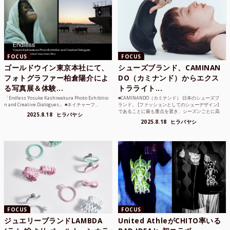
FOCUS
FOCUS
ゴールドウイン東京本社にて、
シューズブランド、CAMINAN
フォトグラファー柏倉陽介によ
DO（カミナンド）からエクス
る写真展＆体験...
トラライト...
「Endless Yosuke Kashiwakura Photo Exhibitio
■CAMINANDO（カミナンド） 日本のシューズブ
n and Creative Dialogues」 ■ネイチャーフ...
ランド。 [ファッションとしてのシューデザイン]
であることに最も重点を置き、シーズンごとに高
2025.8.18
ヒラバヤシ
品質な素...
2025.8.18
ヒラバヤシ
FOCUS
FOCUS
ジュエリーブランドLAMBDA
United AthleがCHITO率いる