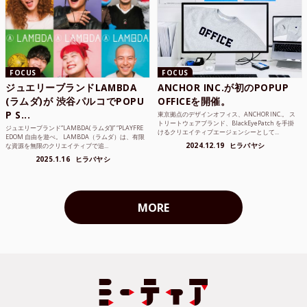
FOCUS
FOCUS
ジュエリーブランドLAMBDA
ANCHOR INC.が初のPOPUP
(ラムダ)が 渋谷パルコでPOPU
OFFICEを開催。
P S...
東京拠点のデザインオフィス、ANCHOR INC.。 ス
トリートウェアブランド、BlackEyePatch を手掛
ジュエリーブランド“LAMBDA( ラムダ))” “PLAYFRE
けるクリエイティブエージェンシーとして...
EDOM 自由を遊べ。 LAMBDA（ラムダ）は、有限
2024.12.19
ヒラバヤシ
な資源を無限のクリエイティブで追...
2025.1.16
ヒラバヤシ
MORE