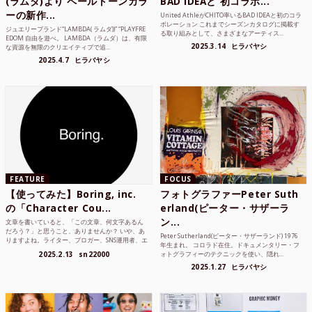
(ラムダ)より ペールトーンカラ
BAD IDEAと 初コラボ...
ーの新作...
United AthleがCHITO率いるBAD IDEAと初のコラ
ボレーション これまでシーズンカタログに掲載す
ジュエリーブランド“LAMBDA( ラムダ))” “PLAYFRE
る取り組みとして、さまざまなアーティス...
EDOM 自由を遊べ。 LAMBDA（ラムダ）は、有限
2025.3.14
ヒラバヤシ
な資源を無限のクリエイティブで追...
2025.4.7
ヒラバヤシ
FEATURE
FOCUS
【使ってみた】Boring, inc.
フォトグラファーPeter Suth
の「Character Cou...
erland(ピーター・サザーラ
ン...
文章を書いていると、「この文章、何文字あるん
だろう？」と思うこと、ありませんか？ いや、あ
Peter Sutherland(ピーター・サザーランド) 1976
りますよね。ライター、ブロガー、SNS運用者、エ
年生まれ。 コロラド在住。ドキュメンタリー・フ
ンジニア、学生...
2025.2.13
sn22000
ォトグラフィーのテクニックを使い、隠れ...
2025.1.27
ヒラバヤシ