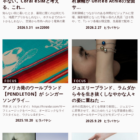
ゃない。Coral eSIMと考え
村康輔が United Athleの全面
る、これ...
サ...
知らない街に着いたとき、最初に開くのは何だろ
河村康輔とつながりのある仲間がビジュアルに登
う。 地図アプリかもしれない。 ホテルまでのルー
場。撮影場所となった千駄ヶ谷の人気店「ほそ島
トかもしれない。 空港から市内へ向かう電車の乗
や」で、Tシャツ各種が限定数、先着順で配布 こ
り方かもしれな...
れまでUnited...
2026.5.31
sn22000
2026.2.27
ヒラバヤシ
FOCUS
FOCUS
アメリカ発のウールブランド
ジュエリーブランド、ラムダか
【PENDLETON】が シンガー
ら今を生き抜くしなやかな人々
ソングライ...
の姿に重ねた ...
平井 大（ヒライダイ） https://hiraidai.com/サー
水中の気泡やしずくを球体で表現し、ジュエリー
フミュージックをベースに、オーガニックなライ
に昇華させて、水にたゆたうような浮遊感を感じ
フスタイルと、ウクレレ&ギター...
させるボールモチーフなどがモダンヴィンテージ
のような雰囲気も感じ...
2025.10.20
ヒラバヤシ
2025.9.29
ヒラバヤシ