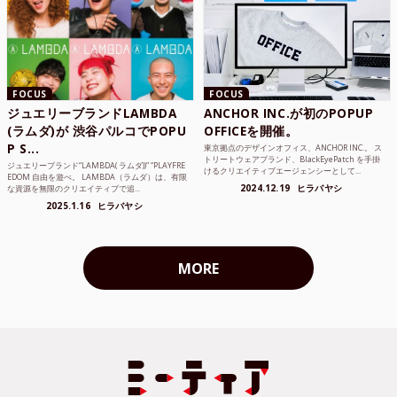
FOCUS
FOCUS
ジュエリーブランドLAMBDA
ANCHOR INC.が初のPOPUP
(ラムダ)が 渋谷パルコでPOPU
OFFICEを開催。
P S...
東京拠点のデザインオフィス、ANCHOR INC.。 ス
トリートウェアブランド、BlackEyePatch を手掛
ジュエリーブランド“LAMBDA( ラムダ))” “PLAYFRE
けるクリエイティブエージェンシーとして...
EDOM 自由を遊べ。 LAMBDA（ラムダ）は、有限
2024.12.19
ヒラバヤシ
な資源を無限のクリエイティブで追...
2025.1.16
ヒラバヤシ
MORE