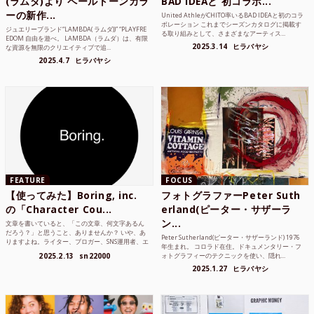
(ラムダ)より ペールトーンカラ
BAD IDEAと 初コラボ...
ーの新作...
United AthleがCHITO率いるBAD IDEAと初のコラ
ボレーション これまでシーズンカタログに掲載す
ジュエリーブランド“LAMBDA( ラムダ))” “PLAYFRE
る取り組みとして、さまざまなアーティス...
EDOM 自由を遊べ。 LAMBDA（ラムダ）は、有限
2025.3.14
ヒラバヤシ
な資源を無限のクリエイティブで追...
2025.4.7
ヒラバヤシ
FEATURE
FOCUS
【使ってみた】Boring, inc.
フォトグラファーPeter Suth
の「Character Cou...
erland(ピーター・サザーラ
ン...
文章を書いていると、「この文章、何文字あるん
だろう？」と思うこと、ありませんか？ いや、あ
Peter Sutherland(ピーター・サザーランド) 1976
りますよね。ライター、ブロガー、SNS運用者、エ
年生まれ。 コロラド在住。ドキュメンタリー・フ
ンジニア、学生...
2025.2.13
sn22000
ォトグラフィーのテクニックを使い、隠れ...
2025.1.27
ヒラバヤシ