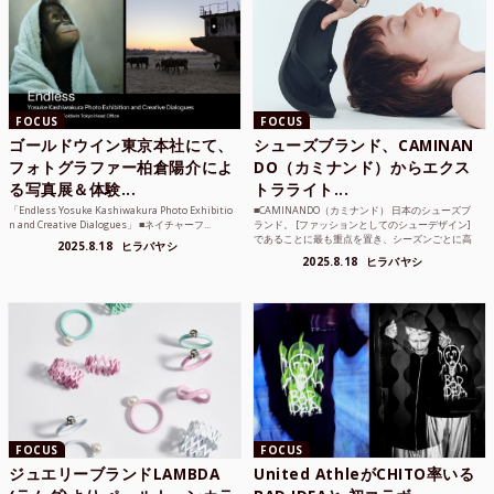
FOCUS
FOCUS
ゴールドウイン東京本社にて、
シューズブランド、CAMINAN
フォトグラファー柏倉陽介によ
DO（カミナンド）からエクス
る写真展＆体験...
トラライト...
「Endless Yosuke Kashiwakura Photo Exhibitio
■CAMINANDO（カミナンド） 日本のシューズブ
n and Creative Dialogues」 ■ネイチャーフ...
ランド。 [ファッションとしてのシューデザイン]
であることに最も重点を置き、シーズンごとに高
2025.8.18
ヒラバヤシ
品質な素...
2025.8.18
ヒラバヤシ
FOCUS
FOCUS
ジュエリーブランドLAMBDA
United AthleがCHITO率いる