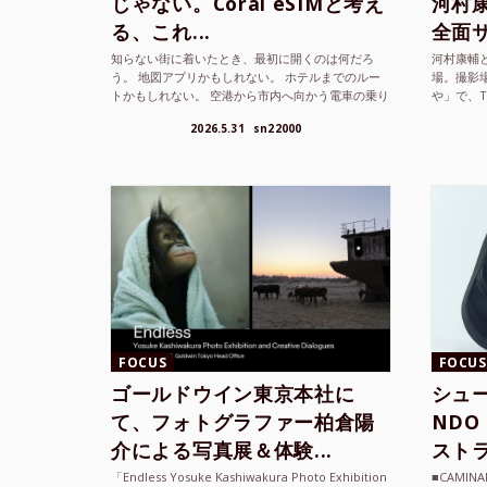
じゃない。Coral eSIMと考え
河村康輔
る、これ...
全面サ.
知らない街に着いたとき、最初に開くのは何だろ
河村康輔
う。 地図アプリかもしれない。 ホテルまでのルー
場。撮影
トかもしれない。 空港から市内へ向かう電車の乗り
や」で、
方かもしれない。 あるいは、ひとまず音楽を流し
までUni
2026.5.31
sn22000
て、その街の空...
ざまな...
FOCUS
FOCUS
ゴールドウイン東京本社に
シュー
て、フォトグラファー柏倉陽
ND
介による写真展＆体験...
ストラ
「Endless Yosuke Kashiwakura Photo Exhibition
■CAMI