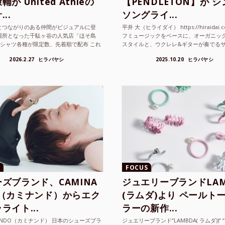
が United Athleの
【PENDLETON】が 
..
ソングライ...
とつながりのある仲間がビジュアルに登
平井 大（ヒライダイ） https://hiraidai.
場所となった千駄ヶ谷の人気店「ほそ島
フミュージックをベースに、オーガニッ
Tシャツ各種が限定数、先着順で配布 これ
スタイルと、ウクレレ&ギターが奏でる
ted Athle（ユナイテッドアスレ）は、さま
注目を集めるシンガ ーソングラ...
2026.2.27
ヒラバヤシ
2025.10.20
ヒラバヤシ
FOCUS
ズブランド、CAMINA
ジュエリーブランドLAM
O（カミナンド）からエク
(ラムダ)より ペールト
ライト...
ラーの新作...
NANDO（カミナンド） 日本のシューズブラ
ジュエリーブランド“LAMBDA( ラムダ))” “P