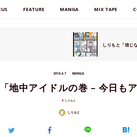
CUS
FEATURE
MANGA
MIX TAPE
C
」
しりもと「信じな
2016.6.7
MANGA
「地中アイドルの巻 – 今日も
しりもと
しりもと