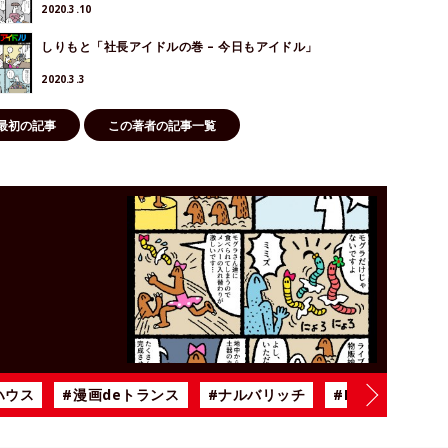
2020.3.10
しりもと「社長アイドルの巻 – 今日もアイドル」
2020.3.3
最初の記事
この著者の記事一覧
！
ハウス
#漫画deトランス
#ナルバリッチ
#BiSH
#雨の