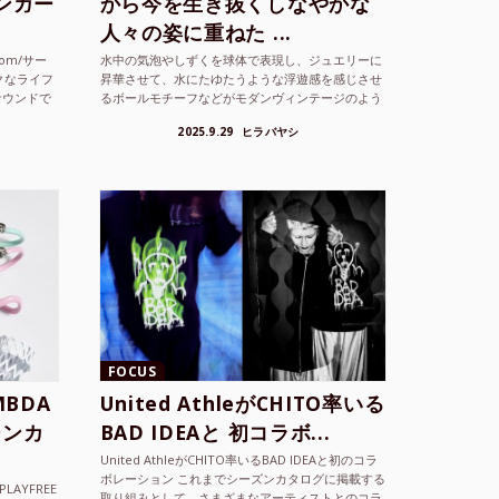
シンガー
から今を生き抜くしなやかな
人々の姿に重ねた ...
com/サー
水中の気泡やしずくを球体で表現し、ジュエリーに
クなライフ
昇華させて、水にたゆたうような浮遊感を感じさせ
サウンドで
るボールモチーフなどがモダンヴィンテージのよう
な雰囲気も感じさせるLAMBDA の新しいコレクシ
2025.9.29
ヒラバヤシ
ョンを202...
FOCUS
BDA
United AthleがCHITO率いる
ーンカ
BAD IDEAと 初コラボ...
United AthleがCHITO率いるBAD IDEAと初のコラ
ボレーション これまでシーズンカタログに掲載する
LAYFREE
取り組みとして、さまざまなアーティストとのコラ