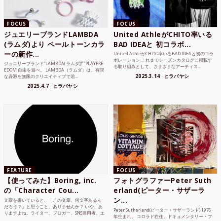
FOCUS
FOCUS
ジュエリーブランドLAMBDA
United AthleがCHITO率いる
(ラムダ)より ペールトーンカラ
BAD IDEAと 初コラボ...
ーの新作...
United AthleがCHITO率いるBAD IDEAと初のコラ
ボレーション これまでシーズンカタログに掲載す
ジュエリーブランド“LAMBDA( ラムダ))” “PLAYFRE
る取り組みとして、さまざまなアーティス...
EDOM 自由を遊べ。 LAMBDA（ラムダ）は、有限
2025.3.14
ヒラバヤシ
な資源を無限のクリエイティブで追...
2025.4.7
ヒラバヤシ
FEATURE
FOCUS
【使ってみた】Boring, inc.
フォトグラファーPeter Suth
の「Character Cou...
erland(ピーター・サザーラ
ン...
文章を書いていると、「この文章、何文字あるん
だろう？」と思うこと、ありませんか？ いや、あ
Peter Sutherland(ピーター・サザーランド) 1976
りますよね。ライター、ブロガー、SNS運用者、エ
年生まれ。 コロラド在住。ドキュメンタリー・フ
ンジニア、学生...