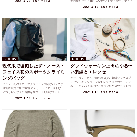
2021.3.22
t.shimada
究開発を行う〈TEATORA(テアトラ)〉から、テアト
ラ史上、...
2021.3.19
t.shimada
FOCUS
FOCUS
現代版で復刻したザ・ノース・
グッドウォーキン上田のゆる〜
フェイス初のスポーツクライミ
い刺繍とエレッセ
ングバッグ
グッドウォーキン上田のカスタム刺繍ソックスプ
レゼントキャンペーン@エレッセ 日々のコーディ
ブランド初のスポーツクライミング向けバッグが
ネートのスパイスになるカラフルなスウェットコ
直営店限定仕様で復活 アスリートファーストなモ
レクションを先日発...
ノづくりで数々の冒険をサポートし続けている〈T
2021.3.18
t.shimada
HE NORTH...
2021.3.19
t.shimada