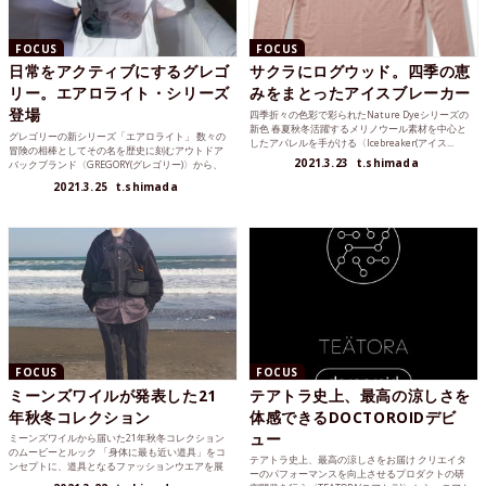
FOCUS
FOCUS
日常をアクティブにするグレゴ
サクラにログウッド。四季の恵
リー。エアロライト・シリーズ
みをまとったアイスブレーカー
登場
四季折々の色彩で彩られたNature Dyeシリーズの
新色 春夏秋冬活躍するメリノウール素材を中心と
グレゴリーの新シリーズ「エアロライト」 数々の
したアパレルを手がける〈Icebreaker(アイス...
冒険の相棒としてその名を歴史に刻むアウトドア
2021.3.23
t.shimada
バックブランド〈GREGORY(グレゴリー)〉から、
新シリーズ...
2021.3.25
t.shimada
FOCUS
FOCUS
ミーンズワイルが発表した21
テアトラ史上、最高の涼しさを
年秋冬コレクション
体感できるDOCTOROIDデビ
ュー
ミーンズワイルから届いた21年秋冬コレクション
のムービーとルック 「身体に最も近い道具」をコ
テアトラ史上、最高の涼しさをお届け クリエイタ
ンセプトに、道具となるファッションウエアを展
ーのパフォーマンスを向上させるプロダクトの研
開する〈mean...