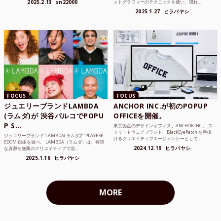
2025.2.13
sn22000
ォトグラフィーのテクニックを使い、隠れ...
2025.1.27
ヒラバヤシ
FOCUS
FOCUS
ジュエリーブランドLAMBDA
ANCHOR INC.が初のPOPUP
(ラムダ)が 渋谷パルコでPOPU
OFFICEを開催。
P S...
東京拠点のデザインオフィス、ANCHOR INC.。 ス
トリートウェアブランド、BlackEyePatch を手掛
ジュエリーブランド“LAMBDA( ラムダ))” “PLAYFRE
けるクリエイティブエージェンシーとして...
EDOM 自由を遊べ。 LAMBDA（ラムダ）は、有限
2024.12.19
ヒラバヤシ
な資源を無限のクリエイティブで追...
2025.1.16
ヒラバヤシ
MORE