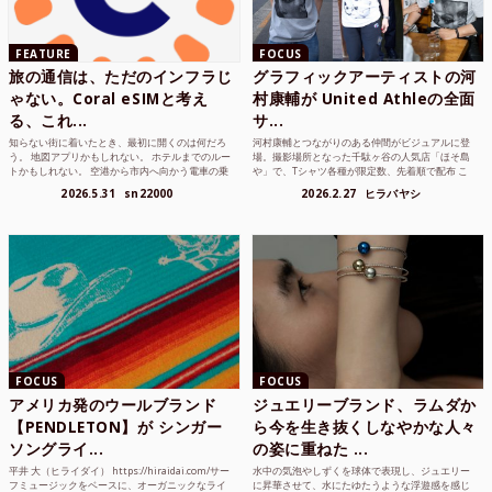
FEATURE
FOCUS
旅の通信は、ただのインフラじ
グラフィックアーティストの河
ゃない。Coral eSIMと考え
村康輔が United Athleの全面
る、これ...
サ...
知らない街に着いたとき、最初に開くのは何だろ
河村康輔とつながりのある仲間がビジュアルに登
う。 地図アプリかもしれない。 ホテルまでのルー
場。撮影場所となった千駄ヶ谷の人気店「ほそ島
トかもしれない。 空港から市内へ向かう電車の乗
や」で、Tシャツ各種が限定数、先着順で配布 こ
り方かもしれな...
れまでUnited...
2026.5.31
sn22000
2026.2.27
ヒラバヤシ
FOCUS
FOCUS
アメリカ発のウールブランド
ジュエリーブランド、ラムダか
【PENDLETON】が シンガー
ら今を生き抜くしなやかな人々
ソングライ...
の姿に重ねた ...
平井 大（ヒライダイ） https://hiraidai.com/サー
水中の気泡やしずくを球体で表現し、ジュエリー
フミュージックをベースに、オーガニックなライ
に昇華させて、水にたゆたうような浮遊感を感じ