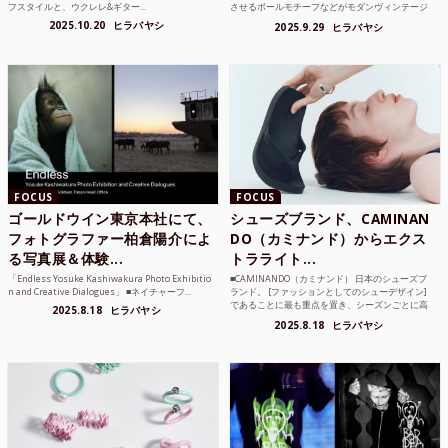
フスタイルと、ウクレレ&ギター...
させるボールモチーフなどがモダンヴィンテージ
のような雰囲気も感じ...
2025.10.20
ヒラバヤシ
2025.9.29
ヒラバヤシ
FOCUS
FOCUS
ゴールドウイン東京本社にて、
シューズブランド、CAMINAN
フォトグラファー柏倉陽介によ
DO（カミナンド）からエクス
る写真展＆体験...
トラライト...
「Endless Yosuke Kashiwakura Photo Exhibitio
■CAMINANDO（カミナンド） 日本のシューズブ
n and Creative Dialogues」 ■ネイチャーフ...
ランド。 [ファッションとしてのシューデザイン]
であることに最も重点を置き、シーズンごとに高
2025.8.18
ヒラバヤシ
品質な素...
2025.8.18
ヒラバヤシ