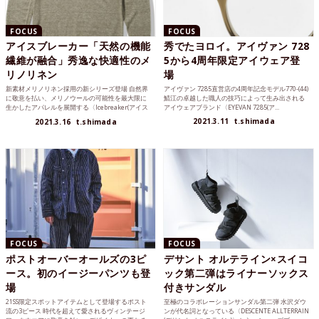
FOCUS
FOCUS
アイスブレーカー「天然の機能
秀でたヨロイ。アイヴァン 728
繊維が融合」秀逸な快適性のメ
5から4周年限定アイウェア登
リノリネン
場
新素材メリノリネン採用の新シリーズ登場 自然界
アイヴァン 7285直営店の4周年記念モデル770-(44)
に敬意を払い、メリノウールの可能性を最大限に
鯖江の卓越した職人の技巧によって生み出される
生かしたアパレルを展開する〈Icebreaker(アイス
アイウェアブランド〈EYEVAN 7285(ア...
ブレー...
2021.3.11
t.shimada
2021.3.16
t.shimada
FOCUS
FOCUS
ポストオーバーオールズの3ピ
デサント オルテライン×スイコ
ース。初のイージーパンツも登
ック第二弾はライナーソックス
場
付きサンダル
21SS限定スポットアイテムとして登場するポスト
至極のコラボレーションサンダル第二弾 水沢ダウ
流の3ピース 時代を超えて愛されるヴィンテージ
ンが代名詞となっている〈DESCENTE ALLTERRAIN