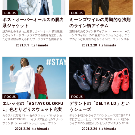
FOCUS
FOCUS
ポストオーバーオールズの脱力
ミーンズワイルの周期的な法則
系ジャケット
のライン柄アイテム
脱力系と命名された襟無しカバーオール 質実剛健
規則性のあるライン柄アイテム 〈meanswhile(ミ
なヴィンテージワークウエアの基礎を背景に、新
ーンズワイル)〉の21春夏コレクションから、グラ
たな価値観が加えられたワークウエアを提案する
フのような規則性のあるラインに、コットンリネ
〈POST O’A...
ンの...
2021.3.1
t.shimada
2021.2.28
t.shimada
FOCUS
FOCUS
エレッセの「#STAYCOLORFU
デサントの「DELTA LD」とい
L」色とりどりスウェット充実
うシューズ
カラフルに彩るエレッセのスウェットコレクショ
デサント初のトライアスロンシューズ第二弾 2019
ン「#STAYCOLORFUL イタリア生まれのスポーツ
年にデビューした〈DESCENTE(デサント)〉初のト
ブランド〈ellesse(エレッセ)〉から、ブラン...
ライアスロン競技(オリンピックディスタンス10k...
2021.2.26
t.shimada
2021.2.24
t.shimada