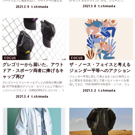
ワークウエアに敬意を払い、デザイナーの更なる
(デサント オルテライン)〉から、シューズブ...
価値観を加えた...
2021.3.8
t.shimada
2021.3.9
t.shimada
FOCUS
FOCUS
グレゴリーから届いた、アウト
ザ・ノース・フェイスと考える
ドア・スポーツ両者に捧げるキ
ジェンダー平等へのアクション
ャップ再び
ジェンダー平等に対して考えるきっかけ 時代とと
もに変化する社会に対して様々なメッセージを発
グレゴリーとフォーティセブンとの共作が再び降
信してきた〈THE NORTH FACE(ザ・ノース・フェ
臨 1977年創業のアメリカ・カリフォルニア発のバ
イス...
ックパックブランド〈GREGORY(グレゴリー)〉。 1
2021.3.2
t.shimada
9...
2021.3.4
t.shimada