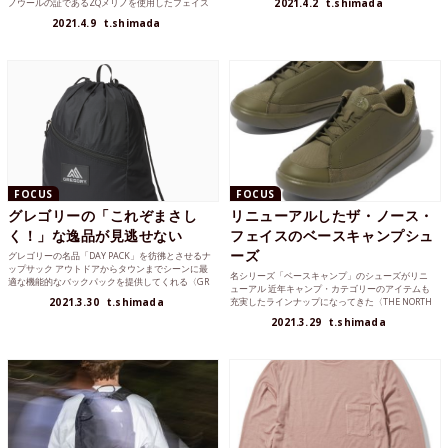
ノウールの証であるZQメリノを使用したフェイス
2021.4.2
t.shimada
マ...
2021.4.9
t.shimada
FOCUS
FOCUS
グレゴリーの「これぞまさし
リニューアルしたザ・ノース・
く！」な逸品が見逃せない
フェイスのベースキャンプシュ
ーズ
グレゴリーの名品「DAY PACK」を彷彿とさせるナ
ップサック アウトドアからタウンまでシーンに最
名シリーズ「ベースキャンプ」のシューズがリニ
適な機能的なバックパックを提供してくれる〈GR
ューアル 近年キャンプ・カテゴリーのアイテムも
EGOR...
2021.3.30
t.shimada
充実したラインナップになってきた〈THE NORTH
FACE...
2021.3.29
t.shimada