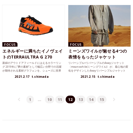
FOCUS
FOCUS
エネルギーに満ちたイノヴェイ
ミーンズワイルが魅せる4つの
トのTERRAULTRA G 270
表情をもったジャケット
新緑のアウトドアフィールドにはえるカラーリン
リバーシブル×リバーシブルの4wayジャケット
グ 2019年に“夢の素材”として幅広い分野での活躍
〈meanswhile(ミーンズワイル)〉が、着心地の変
が期待される素材グラフェンを、シューズに世界
化をデザインした4wayリバーシブルジャケット
で初めて搭載...
「...
2021.2.17
t.shimada
2021.2.15
t.shimada
1
…
10
11
12
13
14
15