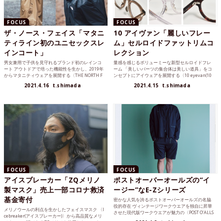
FOCUS
FOCUS
ザ・ノース・フェイス「マタニ
10 アイヴァン「麗しいフレー
ティライン初のユニセックスレ
ム」セルロイドファットリムコ
インコート」
レクション
男女兼用で子供を見守れるブランド初のレインコ
量感を感じるボリューミーな新型セルロイドフレ
ート アウトドアで培った機能性を生かし、2019年
ーム 「美しいパーツの集合体は美しい道具」をコ
からマタニティウェアを展開する〈THE NORTH F
ンセプトにアイウェアを展開する〈10 eyevan(10
AC...
アイ...
2021.4.16
t.shimada
2021.4.15
t.shimada
FOCUS
FOCUS
アイスブレーカー「ZQメリノ
ポストオーバーオールズの“イ
製マスク」売上一部コロナ救済
ージー”なE-Zシリーズ
基金寄付
密かな人気を誇るポストオーバーオールズの名脇
役的存在 ヴィンテージワークウエアを独自に昇華
メリノウールの利点を生かしたフェイスマスク 〈I
させた現代版ワークウエアが魅力の〈POST O’ALLS
cebreaker(アイスブレーカー)〉から高品質なメリ
(ポス...