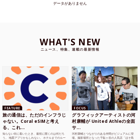
データがありません
WHAT'S NEW
ニュース、特集、連載の最新情報
FEATURE
FOCUS
旅の通信は、ただのインフラじ
グラフィックアーティストの河
ゃない。Coral eSIMと考え
村康輔が United Athleの全面
る、これ...
サ...
知らない街に着いたとき、最初に開くのは何だろ
河村康輔とつながりのある仲間がビジュアルに登
う。 地図アプリかもしれない。 ホテルまでのルー
場。撮影場所となった千駄ヶ谷の人気店「ほそ島