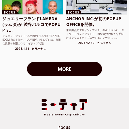
FOCUS
FOCUS
ジュエリーブランドLAMBDA
ANCHOR INC.が初のPOPUP
(ラムダ)が 渋谷パルコでPOPU
OFFICEを開催。
P S...
東京拠点のデザインオフィス、ANCHOR INC.。 ス
トリートウェアブランド、BlackEyePatch を手掛
ジュエリーブランド“LAMBDA( ラムダ))” “PLAYFRE
けるクリエイティブエージェンシーとして...
EDOM 自由を遊べ。 LAMBDA（ラムダ）は、有限
2024.12.19
ヒラバヤシ
な資源を無限のクリエイティブで追...
2025.1.16
ヒラバヤシ
MORE
FOCUS