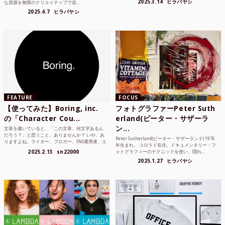
2025.3.14
ヒラバヤシ
な資源を無限のクリエイティブで追...
2025.4.7
ヒラバヤシ
FEATURE
FOCUS
【使ってみた】Boring, inc.
フォトグラファーPeter Suth
の「Character Cou...
erland(ピーター・サザーラ
ン...
文章を書いていると、「この文章、何文字あるん
だろう？」と思うこと、ありませんか？ いや、あ
Peter Sutherland(ピーター・サザーランド) 1976
りますよね。ライター、ブロガー、SNS運用者、エ
年生まれ。 コロラド在住。ドキュメンタリー・フ
ンジニア、学生...
2025.2.13
sn22000
ォトグラフィーのテクニックを使い、隠れ...
2025.1.27
ヒラバヤシ