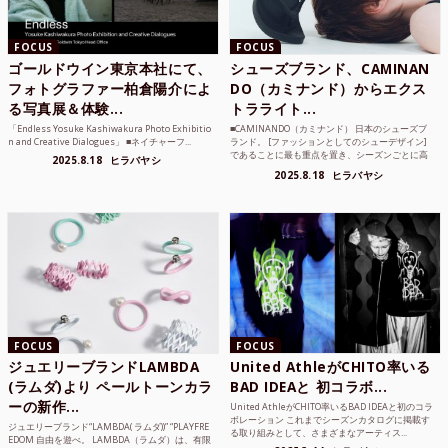
FOCUS
FOCUS
ゴールドウイン東京本社にて、
シューズブランド、CAMINAN
フォトグラファー柏倉陽介によ
DO（カミナンド）からエクス
る写真展＆体験...
トラライト...
「Endless Yosuke Kashiwakura Photo Exhibitio
■CAMINANDO（カミナンド） 日本のシューズブ
n and Creative Dialogues」 ■ネイチャーフ...
ランド。 [ファッションとしてのシューデザイン]
であることに最も重点を置き、シーズンごとに高
2025.8.18
ヒラバヤシ
品質な素...
2025.8.18
ヒラバヤシ
FOCUS
FOCUS
ジュエリーブランドLAMBDA
United AthleがCHITO率いる
(ラムダ)より ペールトーンカラ
BAD IDEAと 初コラボ...
ーの新作...
United AthleがCHITO率いるBAD IDEAと初のコラ
ボレーション これまでシーズンカタログに掲載す
ジュエリーブランド“LAMBDA( ラムダ))” “PLAYFRE
る取り組みとして、さまざまなアーティス...
EDOM 自由を遊べ。 LAMBDA（ラムダ）は、有限