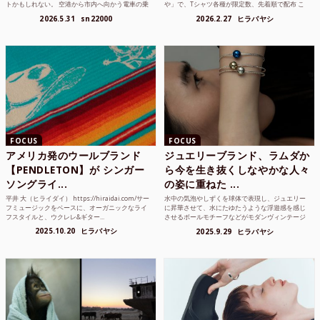
トかもしれない。 空港から市内へ向かう電車の乗
や」で、Tシャツ各種が限定数、先着順で配布 こ
り方かもしれな...
れまでUnited...
2026.5.31
sn22000
2026.2.27
ヒラバヤシ
FOCUS
FOCUS
アメリカ発のウールブランド
ジュエリーブランド、ラムダか
【PENDLETON】が シンガー
ら今を生き抜くしなやかな人々
ソングライ...
の姿に重ねた ...
平井 大（ヒライダイ） https://hiraidai.com/サー
水中の気泡やしずくを球体で表現し、ジュエリー
フミュージックをベースに、オーガニックなライ
に昇華させて、水にたゆたうような浮遊感を感じ
フスタイルと、ウクレレ&ギター...
させるボールモチーフなどがモダンヴィンテージ
のような雰囲気も感じ...
2025.10.20
ヒラバヤシ
2025.9.29
ヒラバヤシ