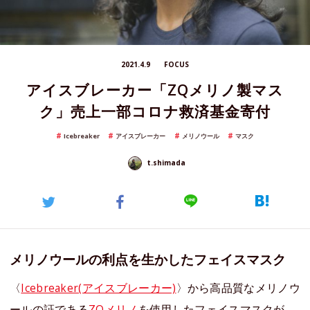
2021.4.9
FOCUS
アイスブレーカー「ZQメリノ製マス
ク」売上一部コロナ救済基金寄付
Icebreaker
アイスブレーカー
メリノウール
マスク
t.shimada
メリノウールの利点を生かしたフェイスマスク
〈
Icebreaker(アイスブレーカー)
〉から高品質なメリノウ
ールの証である
ZQメリノ
を使用したフェイスマスクが、