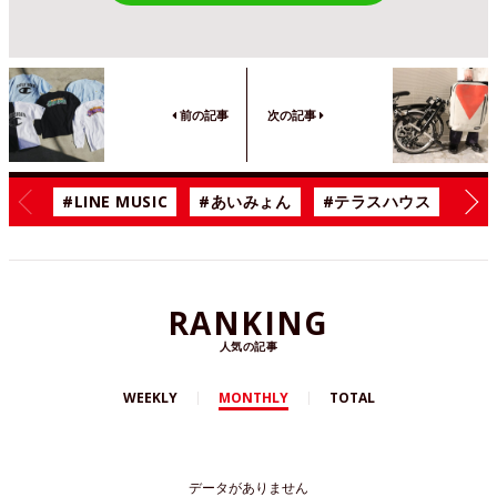
前の記事
次の記事
#LINE MUSIC
#あいみょん
#テラスハウス
#漫
RANKING
人気の記事
WEEKLY
MONTHLY
TOTAL
データがありません