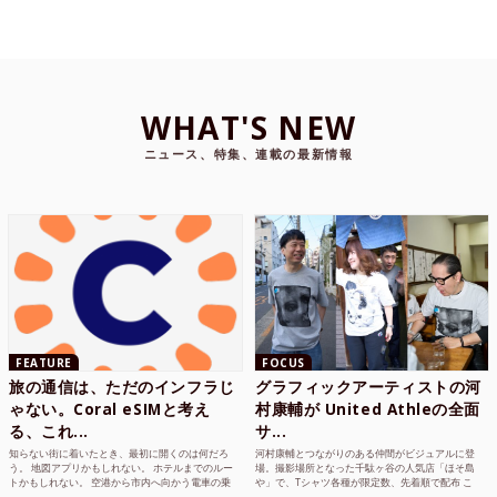
WHAT'S NEW
ニュース、特集、連載の最新情報
FEATURE
FOCUS
旅の通信は、ただのインフラじ
グラフィックアーティストの河
ゃない。Coral eSIMと考え
村康輔が United Athleの全面
る、これ...
サ...
知らない街に着いたとき、最初に開くのは何だろ
河村康輔とつながりのある仲間がビジュアルに登
う。 地図アプリかもしれない。 ホテルまでのルー
場。撮影場所となった千駄ヶ谷の人気店「ほそ島
トかもしれない。 空港から市内へ向かう電車の乗
や」で、Tシャツ各種が限定数、先着順で配布 こ
り方かもしれな...
れまでUnited...