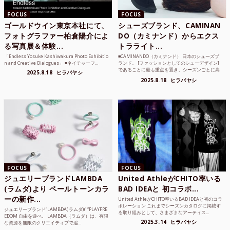
FOCUS
FOCUS
ゴールドウイン東京本社にて、
シューズブランド、CAMINAN
フォトグラファー柏倉陽介によ
DO（カミナンド）からエクス
る写真展＆体験...
トラライト...
「Endless Yosuke Kashiwakura Photo Exhibitio
■CAMINANDO（カミナンド） 日本のシューズブ
n and Creative Dialogues」 ■ネイチャーフ...
ランド。 [ファッションとしてのシューデザイン]
であることに最も重点を置き、シーズンごとに高
2025.8.18
ヒラバヤシ
品質な素...
2025.8.18
ヒラバヤシ
FOCUS
FOCUS
ジュエリーブランドLAMBDA
United AthleがCHITO率いる
(ラムダ)より ペールトーンカラ
BAD IDEAと 初コラボ...
ーの新作...
United AthleがCHITO率いるBAD IDEAと初のコラ
ボレーション これまでシーズンカタログに掲載す
ジュエリーブランド“LAMBDA( ラムダ))” “PLAYFRE
る取り組みとして、さまざまなアーティス...
EDOM 自由を遊べ。 LAMBDA（ラムダ）は、有限
2025.3.14
ヒラバヤシ
な資源を無限のクリエイティブで追...