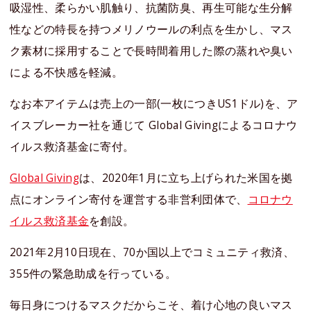
吸湿性、柔らかい肌触り、抗菌防臭、再生可能な生分解
性などの特長を持つメリノウールの利点を生かし、マス
ク素材に採用することで長時間着用した際の蒸れや臭い
による不快感を軽減。
なお本アイテムは売上の一部(一枚につきUS1ドル)を、ア
イスブレーカー社を通じて Global Givingによるコロナウ
イルス救済基金に寄付。
Global Giving
は、2020年1月に立ち上げられた米国を拠
点にオンライン寄付を運営する非営利団体で、
コロナウ
イルス救済基金
を創設。
2021年2月10日現在、70か国以上でコミュニティ救済、
355件の緊急助成を行っている。
毎日身につけるマスクだからこそ、着け心地の良いマス