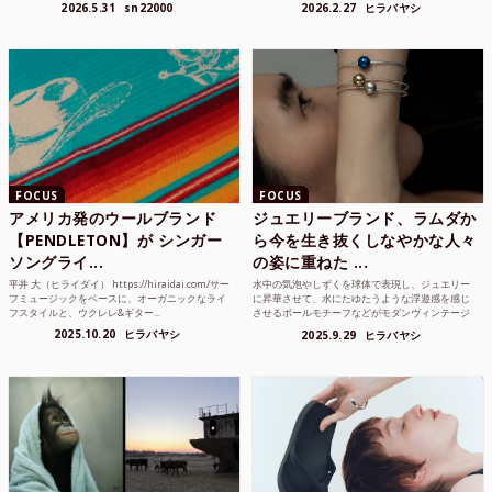
2026.5.31
sn22000
2026.2.27
ヒラバヤシ
FOCUS
FOCUS
アメリカ発のウールブランド
ジュエリーブランド、ラムダか
【PENDLETON】が シンガー
ら今を生き抜くしなやかな人々
ソングライ...
の姿に重ねた ...
平井 大（ヒライダイ） https://hiraidai.com/サー
水中の気泡やしずくを球体で表現し、ジュエリー
フミュージックをベースに、オーガニックなライ
に昇華させて、水にたゆたうような浮遊感を感じ
フスタイルと、ウクレレ&ギター...
させるボールモチーフなどがモダンヴィンテージ
のような雰囲気も感じ...
2025.10.20
ヒラバヤシ
2025.9.29
ヒラバヤシ