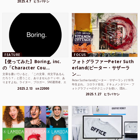
2025.4.7
ヒラバヤシ
FEATURE
FOCUS
【使ってみた】Boring, inc.
フォトグラファーPeter Suth
の「Character Cou...
erland(ピーター・サザーラ
ン...
文章を書いていると、「この文章、何文字あるん
だろう？」と思うこと、ありませんか？ いや、あ
Peter Sutherland(ピーター・サザーランド) 1976
りますよね。ライター、ブロガー、SNS運用者、エ
年生まれ。 コロラド在住。ドキュメンタリー・フ
ンジニア、学生...
2025.2.13
sn22000
ォトグラフィーのテクニックを使い、隠れ...
2025.1.27
ヒラバヤシ