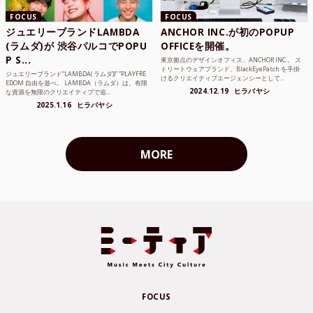
FOCUS
FOCUS
ジュエリーブランドLAMBDA
ANCHOR INC.が初のPOPUP
(ラムダ)が 渋谷パルコでPOPU
OFFICEを開催。
P S...
東京拠点のデザインオフィス、ANCHOR INC.。 ス
トリートウェアブランド、BlackEyePatch を手掛
ジュエリーブランド“LAMBDA( ラムダ))” “PLAYFRE
けるクリエイティブエージェンシーとして...
EDOM 自由を遊べ。 LAMBDA（ラムダ）は、有限
2024.12.19
ヒラバヤシ
な資源を無限のクリエイティブで追...
2025.1.16
ヒラバヤシ
MORE
FOCUS