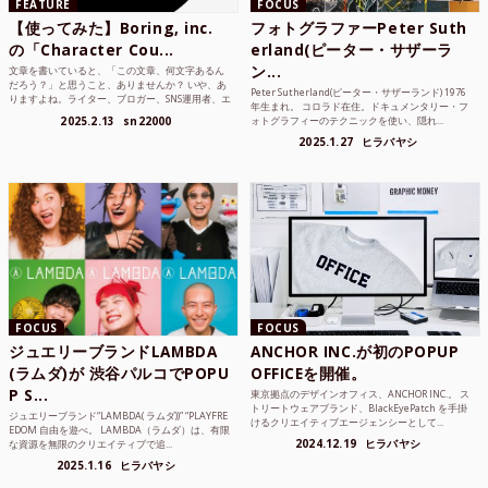
FEATURE
FOCUS
【使ってみた】Boring, inc.
フォトグラファーPeter Suth
の「Character Cou...
erland(ピーター・サザーラ
ン...
文章を書いていると、「この文章、何文字あるん
だろう？」と思うこと、ありませんか？ いや、あ
Peter Sutherland(ピーター・サザーランド) 1976
りますよね。ライター、ブロガー、SNS運用者、エ
年生まれ。 コロラド在住。ドキュメンタリー・フ
ンジニア、学生...
2025.2.13
sn22000
ォトグラフィーのテクニックを使い、隠れ...
2025.1.27
ヒラバヤシ
FOCUS
FOCUS
ジュエリーブランドLAMBDA
ANCHOR INC.が初のPOPUP
(ラムダ)が 渋谷パルコでPOPU
OFFICEを開催。
P S...
東京拠点のデザインオフィス、ANCHOR INC.。 ス
トリートウェアブランド、BlackEyePatch を手掛
ジュエリーブランド“LAMBDA( ラムダ))” “PLAYFRE
けるクリエイティブエージェンシーとして...
EDOM 自由を遊べ。 LAMBDA（ラムダ）は、有限
2024.12.19
ヒラバヤシ
な資源を無限のクリエイティブで追...
2025.1.16
ヒラバヤシ