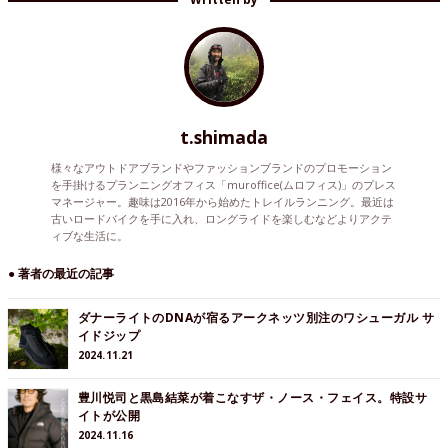
t.shimada
様々なアウトドアブランドやファッションブランドのプロモーション
を手掛けるプランニングオフィス「muroffice(ムロフィス)」のプレス
マネージャー。趣味は2016年から始めたトレイルランニング。最近は
古いロードバイクを手に入れ、ロングライドを楽しむなどよりアクテ
ィブな生活に。
● 著者の最近の記事
ダナーライトのDNAが宿るアークネッツ別注のワシューガル サ
イドジップ
2024.11.21
豊川悦司と黒島結菜が着こなすザ・ノース・フェイス。特設サ
イトが公開
2024.11.16