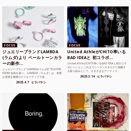
FOCUS
FOCUS
ジュエリーブランドLAMBDA
United AthleがCHITO率いる
(ラムダ)より ペールトーンカラ
BAD IDEAと 初コラボ...
ーの新作...
United AthleがCHITO率いるBAD IDEAと初のコラ
ボレーション これまでシーズンカタログに掲載す
ジュエリーブランド“LAMBDA( ラムダ))” “PLAYFRE
る取り組みとして、さまざまなアーティス...
EDOM 自由を遊べ。 LAMBDA（ラムダ）は、有限
2025.3.14
ヒラバヤシ
な資源を無限のクリエイティブで追...
2025.4.7
ヒラバヤシ