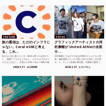
FEATURE
FOCUS
旅の通信は、ただのインフラじ
グラフィックアーティストの河
ゃない。Coral eSIMと考え
村康輔が United Athleの全面
る、これ...
サ...
知らない街に着いたとき、最初に開くのは何だろ
河村康輔とつながりのある仲間がビジュアルに登
う。 地図アプリかもしれない。 ホテルまでのルー
場。撮影場所となった千駄ヶ谷の人気店「ほそ島
トかもしれない。 空港から市内へ向かう電車の乗
や」で、Tシャツ各種が限定数、先着順で配布 こ
り方かもしれな...
れまでUnited...
2026.5.31
sn22000
2026.2.27
ヒラバヤシ