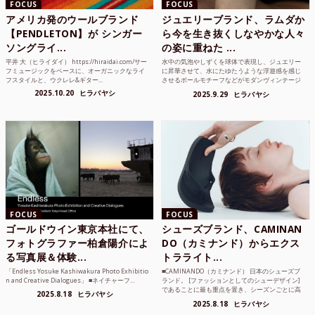
FOCUS
FOCUS
アメリカ発のウールブランド
ジュエリーブランド、ラムダか
【PENDLETON】が シンガー
ら今を生き抜くしなやかな人々
ソングライ...
の姿に重ねた ...
平井 大（ヒライダイ） https://hiraidai.com/サー
水中の気泡やしずくを球体で表現し、ジュエリー
フミュージックをベースに、オーガニックなライ
に昇華させて、水にたゆたうような浮遊感を感じ
フスタイルと、ウクレレ&ギター...
させるボールモチーフなどがモダンヴィンテージ
のような雰囲気も感じ...
2025.10.20
ヒラバヤシ
2025.9.29
ヒラバヤシ
FOCUS
FOCUS
ゴールドウイン東京本社にて、
シューズブランド、CAMINAN
フォトグラファー柏倉陽介によ
DO（カミナンド）からエクス
る写真展＆体験...
トラライト...
「Endless Yosuke Kashiwakura Photo Exhibitio
■CAMINANDO（カミナンド） 日本のシューズブ
n and Creative Dialogues」 ■ネイチャーフ...
ランド。 [ファッションとしてのシューデザイン]
であることに最も重点を置き、シーズンごとに高
2025.8.18
ヒラバヤシ
品質な素...
2025.8.18
ヒラバヤシ