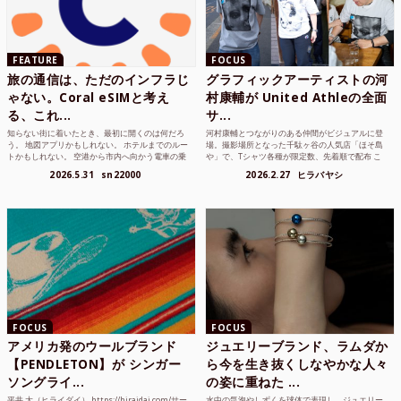
FEATURE
FOCUS
旅の通信は、ただのインフラじ
グラフィックアーティストの河
ゃない。Coral eSIMと考え
村康輔が United Athleの全面
る、これ...
サ...
知らない街に着いたとき、最初に開くのは何だろ
河村康輔とつながりのある仲間がビジュアルに登
う。 地図アプリかもしれない。 ホテルまでのルー
場。撮影場所となった千駄ヶ谷の人気店「ほそ島
トかもしれない。 空港から市内へ向かう電車の乗
や」で、Tシャツ各種が限定数、先着順で配布 こ
り方かもしれな...
れまでUnited...
2026.5.31
sn22000
2026.2.27
ヒラバヤシ
FOCUS
FOCUS
アメリカ発のウールブランド
ジュエリーブランド、ラムダか
【PENDLETON】が シンガー
ら今を生き抜くしなやかな人々
ソングライ...
の姿に重ねた ...
平井 大（ヒライダイ） https://hiraidai.com/サー
水中の気泡やしずくを球体で表現し、ジュエリー