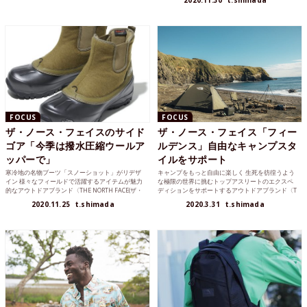
2020.11.30
t.shimada
FOCUS
FOCUS
ザ・ノース・フェイスのサイド
ザ・ノース・フェイス「フィー
ゴア「今季は撥水圧縮ウールア
ルデンス」自由なキャンプスタ
ッパーで」
イルをサポート
寒冷地の名物ブーツ「スノーショット」がリデザ
キャンプをもっと自由に楽しく 生死を彷徨うよう
イン 様々なフィールドで活躍するアイテムが魅力
な極限の世界に挑むトップアスリートのエクスペ
的なアウトドアブランド〈THE NORTH FACE(ザ・
ディションをサポートするアウトドアブランド〈T
ノー...
HE NORTH...
2020.11.25
t.shimada
2020.3.31
t.shimada