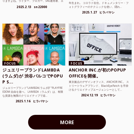
りますよね。ライター、ブロガー、SNS運用者、エ
年生まれ。 コロラド在住。ドキュメンタリー・フ
ンジニア、学生...
2025.2.13
sn22000
ォトグラフィーのテクニックを使い、隠れ...
2025.1.27
ヒラバヤシ
FOCUS
FOCUS
ジュエリーブランドLAMBDA
ANCHOR INC.が初のPOPUP
(ラムダ)が 渋谷パルコでPOPU
OFFICEを開催。
P S...
東京拠点のデザインオフィス、ANCHOR INC.。 ス
トリートウェアブランド、BlackEyePatch を手掛
ジュエリーブランド“LAMBDA( ラムダ))” “PLAYFRE
けるクリエイティブエージェンシーとして...
EDOM 自由を遊べ。 LAMBDA（ラムダ）は、有限
2024.12.19
ヒラバヤシ
な資源を無限のクリエイティブで追...
2025.1.16
ヒラバヤシ
MORE