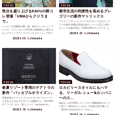
FOCUS
FOCUS
気分を盛り上げるKAVUの柄コ
都市生活の利便性を高めるグレ
レ登場「UMAからクジラま
ゴリーの新作マトリックス
で」
アクティブアーバンライフをサポートするグレゴ
リーの新作 快適な背負心地とシーンに応じた様々
ハッピーな雰囲気の柄、柄、柄のオンパレード ア
なバッグが魅力的な〈GREGORY(グレゴリー)〉よ
メリカ・シアトルにて1993年の創業時から変わら
り、都会派...
ないアウトドアライフスタイルクロージング作り
2020.3.25
t.shimada
を貫いている〈...
2020.3.30
t.shimada
FOCUS
FOCUS
春夏リゾート専用のテアトラの
ロカビリースタイルにもハマ
新作「パッカブルホライズン」
る、リーガル シュー&カンパニ
ーのス...
常夏対策のテアトラ クリエイターのパフォーマン
スを向上させるプロダクトを展開する〈TEATORA
純白なシボの型押しスリッポン 軍靴製造をルーツ
(テアトラ)〉から、新シリーズ「packable ho...
に持つ〈REGAL(リーガル)〉の伝統を受け継いだ
2020.3.18
t.shimada
〈REGAL Shoe & Co.(リーガル シ...
2020.3.16
t.shimada