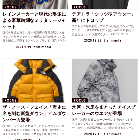
FOCUS
FOCUS
レインメーカーと現代の琳派に
テアトラ「シャツ型アウター」
よる豪華絢爛なミリタリージャ
新年にドロップ
ケット
テアトラの新年初売りアイテムは新型のシャツ型
アウター 〈TEATORA(テアトラ)〉が2021年初売り
現代の琳派と称される木村英輝の作画を取り入れ
に合わせ、シャツ型アウター「CARTRIDGE S...
たミリタリージャケット 伝統と文化が生きづく京
2020.12.28
t.shimada
都を拠点に活動するアパレルブランド〈RAINMAK
ER(レイン...
2021.1.19
t.shimada
FOCUS
FOCUS
ザ・ノース・フェイス「歴史に
氷河・氷床をまとったアイスブ
名を刻む新型ダウン」ヒムダウ
レーカーのウエアが登場
ンパーカ登場
氷河・氷床×衣服 ニュージーランド発のアウトド
アウェアブランド〈Icebreaker(アイスブレーカ
時代にアジャストされ誕生したヒムダウンパーカ
ー)〉から、地球温暖化により溶け続けるグリーン
日本を代表する登山家である三浦雄一郎のエベレ
ランド...
スト登頂など、登山史に歴史を刻む数々のシーン
2020.12.18
t.shimada
をサポートしてきた...