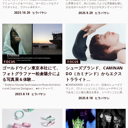
フミュージックをベースに、オーガニックなライ
に昇華させて、水にたゆたうような浮遊感を感じ
フスタイルと、ウクレレ&ギター...
させるボールモチーフなどがモダンヴィンテージ
のような雰囲気も感じ...
2025.10.20
ヒラバヤシ
2025.9.29
ヒラバヤシ
FOCUS
FOCUS
ゴールドウイン東京本社にて、
シューズブランド、CAMINAN
フォトグラファー柏倉陽介によ
DO（カミナンド）からエクス
る写真展＆体験...
トラライト...
「Endless Yosuke Kashiwakura Photo Exhibitio
■CAMINANDO（カミナンド） 日本のシューズブ
n and Creative Dialogues」 ■ネイチャーフ...
ランド。 [ファッションとしてのシューデザイン]
であることに最も重点を置き、シーズンごとに高
2025.8.18
ヒラバヤシ
品質な素...
2025.8.18
ヒラバヤシ