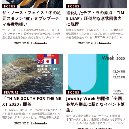
FOCUS
FOCUS
ザ・ノース・フェイス「冬の足
進化したテアトラの原点「TIM
元スタメン4種」ヌプシブーテ
E LEAP」圧倒的な形状回復力
ィ各種勢揃い
に脱帽
ザ・ノース・フェイスの冬の大本命シューズ「ヌ
時間を巻き戻す「TIME LEAP」シリーズ 徹底した
プシブーティー」 2007年のデビュー以来、冬の寒
研究開発から生み出されるプロダクトが唯一無二
空に震える足元をぬくぬくと温めて、身もココロ
の存在感を放っている〈TEATORA(テアトラ)〉か
も寒さから守っ...
ら...
2020.12.9
t.shimada
2020.12.4
t.shimada
FEATURE
FOCUS
「THINK SOUTH FOR THE NE
Jewelry Week 初開催「全国
XT 2020」開催
各地を拠点に新たなイベント誕
生」
「THINK SOUTHの日」として記念日登録された12
月11日 誰もが実感している地球環境の悪化という
日本“初”の最大規模ジュエリーイベント開催 日
現実を前に昨年スタートした、環境と平和の大切
本“初”の試みであり、全国区で開催される多彩なジ
さ、...
2020.12.2
t.shimada
ュエリーとの出会いを創出するジュエリーイベン
ト「Jewel...