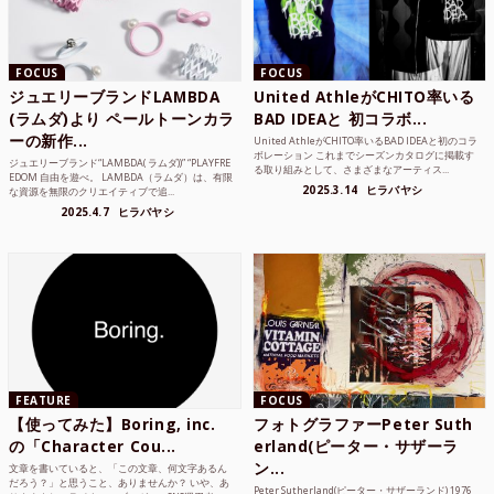
FOCUS
FOCUS
ジュエリーブランドLAMBDA
United AthleがCHITO率いる
(ラムダ)より ペールトーンカラ
BAD IDEAと 初コラボ...
ーの新作...
United AthleがCHITO率いるBAD IDEAと初のコラ
ボレーション これまでシーズンカタログに掲載す
ジュエリーブランド“LAMBDA( ラムダ))” “PLAYFRE
る取り組みとして、さまざまなアーティス...
EDOM 自由を遊べ。 LAMBDA（ラムダ）は、有限
2025.3.14
ヒラバヤシ
な資源を無限のクリエイティブで追...
2025.4.7
ヒラバヤシ
FEATURE
FOCUS
【使ってみた】Boring, inc.
フォトグラファーPeter Suth
の「Character Cou...
erland(ピーター・サザーラ
ン...
文章を書いていると、「この文章、何文字あるん
だろう？」と思うこと、ありませんか？ いや、あ
Peter Sutherland(ピーター・サザーランド) 1976