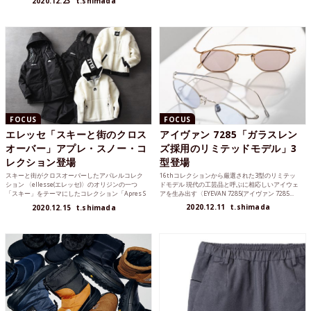
2020.12.23
t.shimada
FOCUS
FOCUS
エレッセ「スキーと街のクロス
アイヴァン 7285「ガラスレン
オーバー」アプレ・スノー・コ
ズ採用のリミテッドモデル」3
レクション登場
型登場
スキーと街がクロスオーバーしたアパレルコレク
16thコレクションから厳選された3型のリミテッ
ション 〈ellesse(エレッセ)〉のオリジンの一つ
ドモデル 現代の工芸品と呼ぶに相応しいアイウェ
「スキー」をテーマにしたコレクション「Apres S
アを生み出す〈EYEVAN 7285(アイヴァン 7285...
n...
2020.12.11
t.shimada
2020.12.15
t.shimada