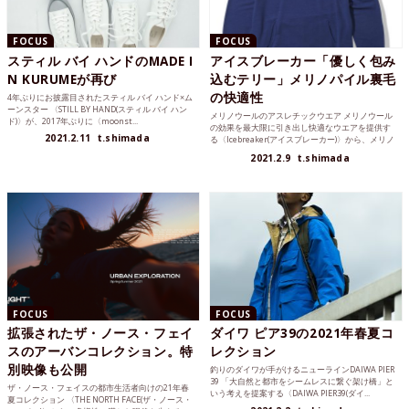
FOCUS
FOCUS
スティル バイ ハンドのMADE I
アイスブレーカー「優しく包み
N KURUMEが再び
込むテリー」メリノパイル裏毛
の快適性
4年ぶりにお披露目されたスティル バイ ハンド×ム
ーンスター 〈STILL BY HAND(スティル バイ ハン
メリノウールのアスレチックウエア メリノウール
ド)〉が、2017年ぶりに〈moonst...
の効果を最大限に引き出し快適なウエアを提供す
2021.2.11
t.shimada
る〈Icebreaker(アイスブレーカー)〉から、メリノ
テリ...
2021.2.9
t.shimada
FOCUS
FOCUS
拡張されたザ・ノース・フェイ
ダイワ ピア39の2021年春夏コ
スのアーバンコレクション。特
レクション
別映像も公開
釣りのダイワが手がけるニューラインDAIWA PIER
39 「大自然と都市をシームレスに繋ぐ架け橋」と
ザ・ノース・フェイスの都市生活者向けの21年春
いう考えを提案する〈DAIWA PIER39(ダイ...
夏コレクション 〈THE NORTH FACE(ザ・ノース・