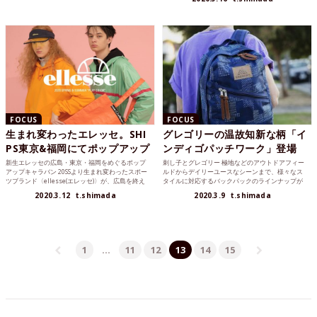
FOCUS
FOCUS
生まれ変わったエレッセ。SHI
グレゴリーの温故知新な柄「イ
PS東京&福岡にてポップアップ
ンディゴパッチワーク」登場
新生エレッセの広島・東京・福岡をめぐるポップ
刺し子とグレゴリー 極地などのアウトドアフィー
アップキャラバン 20SSより生まれ変わったスポー
ルドからデイリーユースなシーンまで、様々なス
ツブランド〈ellesse(エレッセ)〉が、広島を終え
タイルに対応するバックパックのラインナップが
て、...
魅力的な〈GREG...
2020.3.12
t.shimada
2020.3.9
t.shimada
1
…
11
12
13
14
15