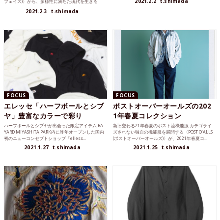
2021.2.2
t.shimada
フェイス)〉から、多様性に満ちた現代を生きる
都...
2021.2.3
t.shimada
FOCUS
FOCUS
エレッセ「ハーフボールとシブ
ポストオーバーオールズの202
ヤ」豊富なカラーで彩り
1年春夏コレクション
ハーフボールとシブヤが出会った限定アイテム RA
新旧交わる21年春夏のポスト流機能服 カテゴライ
YARD MIYASHITA PARK内に昨年オープンした国内
ズされない独自の機能服を展開する〈POST O’ALLS
初のニューコンセプトショップ「elless...
(ポストオーバーオールズ)〉が、2021年春夏コ...
2021.1.27
t.shimada
2021.1.25
t.shimada