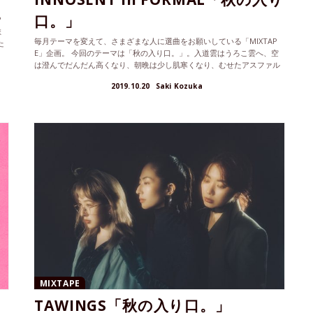
口。」
P
ま
毎月テーマを変えて、さまざまな人に選曲をお願いしている「MIXTAP
た
E」企画。 今回のテーマは「秋の入り口。」。入道雲はうろこ雲へ、空
は澄んでだんだん高くなり、朝晩は少し肌寒くなり、むせたアスファル
ト...
2019.10.20
Saki Kozuka
MIXTAPE
TAWINGS「秋の入り口。」