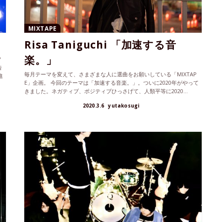
MIXTAPE
Risa Taniguchi 「加速する音
楽。」
P
告
毎月テーマを変えて、さまざまな人に選曲をお願いしている「MIXTAP
進
E」企画。 今回のテーマは「加速する音楽。」。ついに2020年がやって
きました。ネガティブ、ポジティブひっさげて、人類平等に2020...
2020.3.6
yutakosugi