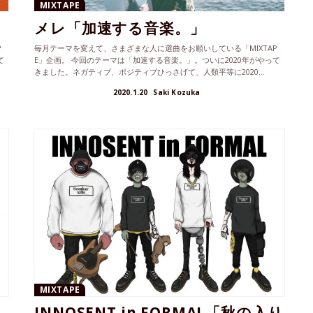
MIXTAPE
メレ「加速する音楽。」
P
毎月テーマを変えて、さまざまな人に選曲をお願いしている「MIXTAP
て
E」企画。 今回のテーマは「加速する音楽。」。ついに2020年がやって
きました。ネガティブ、ポジティブひっさげて、人類平等に2020...
2020.1.20
Saki Kozuka
MIXTAPE
INNOSENT in FORMAL「秋の入り