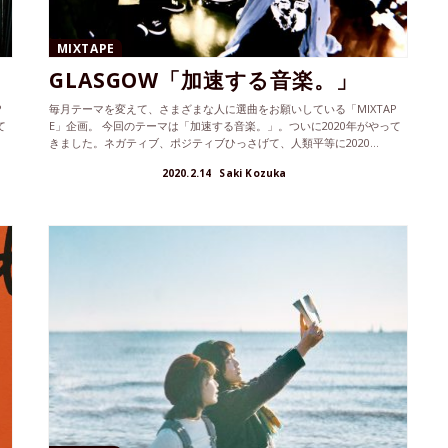
MIXTAPE
」
GLASGOW「加速する音楽。」
P
毎月テーマを変えて、さまざまな人に選曲をお願いしている「MIXTAP
て
E」企画。 今回のテーマは「加速する音楽。」。ついに2020年がやって
きました。ネガティブ、ポジティブひっさげて、人類平等に2020...
2020.2.14
Saki Kozuka