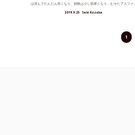
は澄んでだんだん高くなり、朝晩は少し肌寒くなり、むせたアスファ
ル...
2019.9.25
Saki Kozuka
1