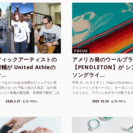
FOCUS
フィックアーティストの
アメリカ発のウールブ
が United Athleの
【PENDLETON】が 
..
ソングライ...
とつながりのある仲間がビジュアルに登
平井 大（ヒライダイ） https://hiraidai.
場所となった千駄ヶ谷の人気店「ほそ島
フミュージックをベースに、オーガニッ
Tシャツ各種が限定数、先着順で配布 これ
スタイルと、ウクレレ&ギターが奏でる
ted Athle（ユナイテッドアスレ）は、さま
注目を集めるシンガ ーソングラ...
2026.2.27
ヒラバヤシ
2025.10.20
ヒラバヤシ