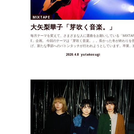
MIXTAPE
大矢梨華子「芽吹く音楽。」
毎月テーマを変えて、さまざまな人に選曲をお願いしている「MIXTA
E」企画。 今回のテーマは「芽吹く音楽。」。長かった冬が終わりを
げ、新たな季節へのバトンタッチが行われようとしています。卒業、
学...
2020.4.8
yutakosugi