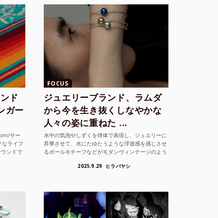
FOCUS
ランド
ジュエリーブランド、ラムダ
シンガー
から今を生き抜くしなやかな
人々の姿に重ねた ...
com/サー
水中の気泡やしずくを球体で表現し、ジュエリーに
クなライフ
昇華させて、水にたゆたうような浮遊感を感じさせ
サウンドで
るボールモチーフなどがモダンヴィンテージのよう
な雰囲気も感じさせるLAMBDA の新しいコレクシ
2025.9.29
ヒラバヤシ
ョンを202...