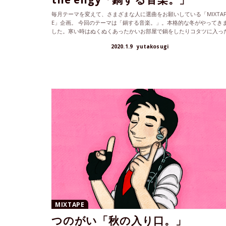
毎月テーマを変えて、さまざまな人に選曲をお願いしている「MIXTA
E」企画。 今回のテーマは「鍋する音楽。」。本格的な冬がやってき
した。寒い時はぬくぬくあったかいお部屋で鍋をしたりコタツに入っ
り...
2020.1.9
yutakosugi
MIXTAPE
つのがい「秋の入り口。」