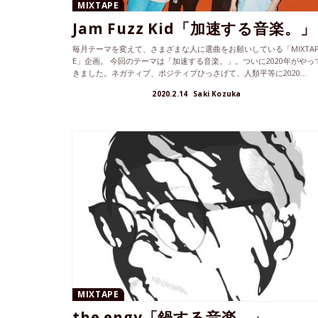
MIXTAPE
Jam Fuzz Kid「加速する音楽。」
毎月テーマを変えて、さまざまな人に選曲をお願いしている「MIXTA
E」企画。 今回のテーマは「加速する音楽。」。ついに2020年がやっ
きました。ネガティブ、ポジティブひっさげて、人類平等に2020...
2020.2.14
Saki Kozuka
MIXTAPE
the engy「鍋する音楽。」