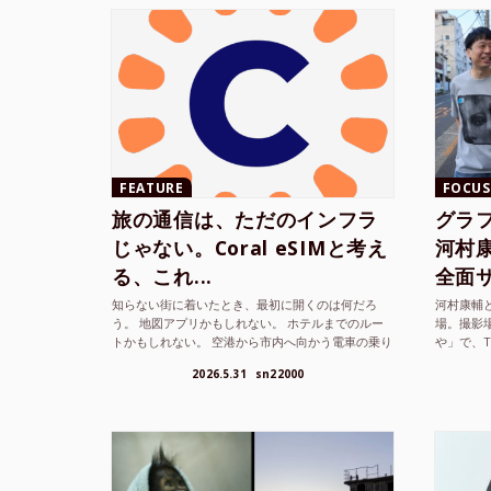
FEATURE
FOCUS
旅の通信は、ただのインフラ
グラ
じゃない。Coral eSIMと考え
河村康輔
る、これ...
全面サ.
知らない街に着いたとき、最初に開くのは何だろ
河村康輔
う。 地図アプリかもしれない。 ホテルまでのルー
場。撮影
トかもしれない。 空港から市内へ向かう電車の乗り
や」で、
方かもしれない。 あるいは、ひとまず音楽を流し
までUni
2026.5.31
sn22000
て、その街の空...
ざまな...