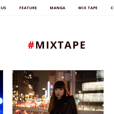
CUS
FEATURE
MANGA
MIX TAPE
C
#
MIXTAPE