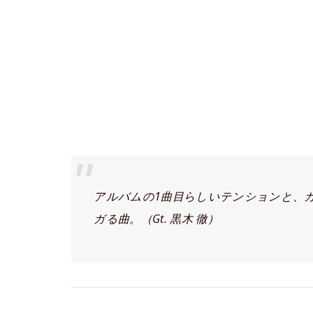
アルバムの1曲目らしいテンションと、
ガる曲。（Gt. 黒木 徹）