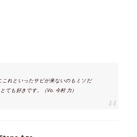
にこれといったサビが来ないのもミソだ
いう歌詞もとても好きです。（Vo. 今村 力）