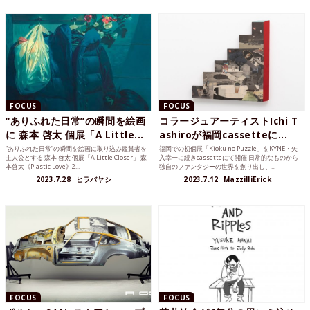
FOCUS
FOCUS
“ありふれた日常”の瞬間を絵画
コラージュアーティストIchi T
に 森本 啓太 個展「A Little...
ashiroが福岡cassetteに...
“ありふれた日常”の瞬間を絵画に取り込み鑑賞者を
福岡での初個展「Kioku no Puzzle」をKYNE・矢
主人公とする 森本 啓太 個展「A Little Closer」 森
入幸一に続きcassetteにて開催 日常的なものから
本啓太《Plastic Love》2...
独自のファンタジーの世界を創り出し、...
2023.7.28
ヒラバヤシ
2023.7.12
MazzilliErick
FOCUS
FOCUS