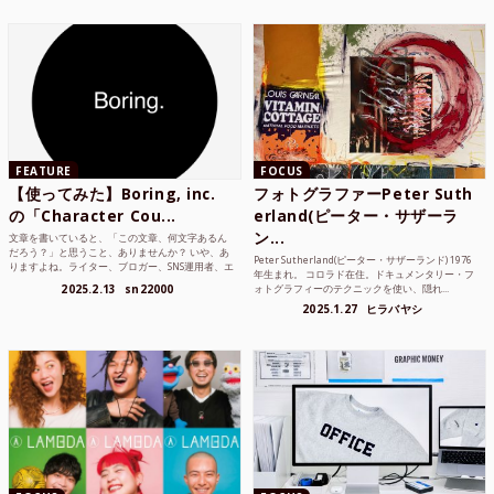
FEATURE
FOCUS
【使ってみた】Boring, inc.
フォトグラファーPeter Suth
の「Character Cou...
erland(ピーター・サザーラ
ン...
文章を書いていると、「この文章、何文字あるん
だろう？」と思うこと、ありませんか？ いや、あ
Peter Sutherland(ピーター・サザーランド) 1976
りますよね。ライター、ブロガー、SNS運用者、エ
年生まれ。 コロラド在住。ドキュメンタリー・フ
ンジニア、学生...
2025.2.13
sn22000
ォトグラフィーのテクニックを使い、隠れ...
2025.1.27
ヒラバヤシ