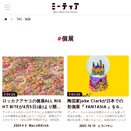
TAG : 個展
#
個展
FOCUS
FOCUS
ロッカクアヤコの個展ALL RIG
陶芸家Jake Clarkが日本での
HT BITEが4月5日(金)より開...
初個展『 FANTASIA 』をG...
アーティストのロッカクアヤコによる国内での7年
アンディ・ウォーホルが日常のイメージを使って
ぶりの個展をお見逃しなく! このたび、原宿のアー
作品を定義し、キース・ヘリングが鮮やかな色で
トギャラリー・GALLERY TARGETでは、4月5日(...
遊び心を持って描いたように、JakeClark（ジェイ
ク・クラー...
2024.4.4
MazzilliErick
2023.10.13
ヒラバヤシ