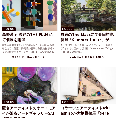
FOCUS
FOCUS
高橋漠 が渋谷のTHE PLUGに
原宿のThe Massにて倉田裕也
て個展を開催！
個展「Summer Hours」が...
展覧会を開催するたびに作品が入手困難となる稀
倉田裕也ワールドを味わえる見ごたえ十分の個展
有なガラス作家、高橋漠の個展に刮目あれ 渋谷エ
が3年ぶりに国内にて開催 Hiroya Kurata ‘Bridge
リアに位置するギャラリーのTHE PLUGでは2022
Fishing 2’ 60 x 48 ...
年9月1...
2022.8.25
MazzilliErick
2022.9.13
MazzilliErick
FOCUS
FOCUS
匿名アーティストのオートモア
コラージュアーティストIchi T
イが渋谷アートギャラリーSAI
ashiroが大規模個展「Sere