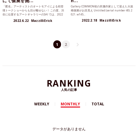
にて個展を開...
n...
「匿名」アーティストのオートモアイによる初登
Gallery COMMON初の所属作家として迎えた大規
壇トークショーからも目が離せない！ この度、渋
模個展がお目見え Untitled (serial number 40). 2
谷に位置するアートギャラリーのSAI では、2022
021. w145...
年６月2...
2022.2.18
MazzilliErick
2022.6.22
MazzilliErick
1
2
RANKING
人気の記事
WEEKLY
MONTHLY
TOTAL
データがありません