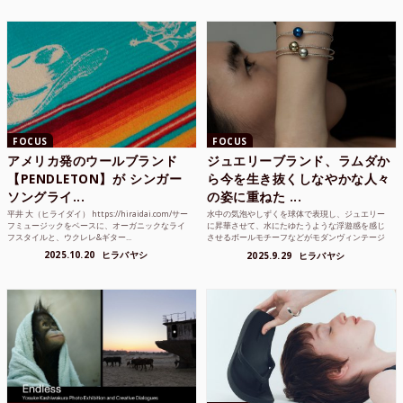
FOCUS
FOCUS
アメリカ発のウールブランド
ジュエリーブランド、ラムダか
【PENDLETON】が シンガー
ら今を生き抜くしなやかな人々
ソングライ...
の姿に重ねた ...
平井 大（ヒライダイ） https://hiraidai.com/サー
水中の気泡やしずくを球体で表現し、ジュエリー
フミュージックをベースに、オーガニックなライ
に昇華させて、水にたゆたうような浮遊感を感じ
フスタイルと、ウクレレ&ギター...
させるボールモチーフなどがモダンヴィンテージ
のような雰囲気も感じ...
2025.10.20
ヒラバヤシ
2025.9.29
ヒラバヤシ