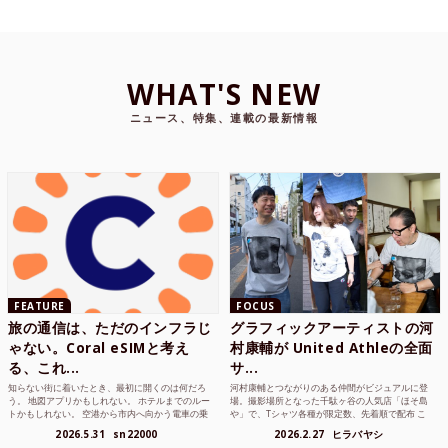
WHAT'S NEW
ニュース、特集、連載の最新情報
FEATURE
FOCUS
旅の通信は、ただのインフラじ
グラフィックアーティストの河
ゃない。Coral eSIMと考え
村康輔が United Athleの全面
る、これ...
サ...
知らない街に着いたとき、最初に開くのは何だろ
河村康輔とつながりのある仲間がビジュアルに登
う。 地図アプリかもしれない。 ホテルまでのルー
場。撮影場所となった千駄ヶ谷の人気店「ほそ島
トかもしれない。 空港から市内へ向かう電車の乗
や」で、Tシャツ各種が限定数、先着順で配布 こ
り方かもしれな...
れまでUnited...
2026.5.31
sn22000
2026.2.27
ヒラバヤシ