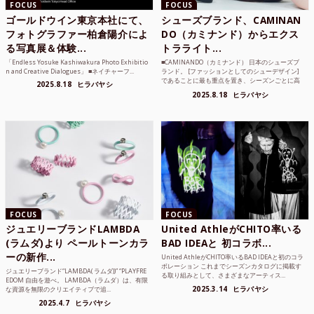
FOCUS
FOCUS
ゴールドウイン東京本社にて、
シューズブランド、CAMINAN
フォトグラファー柏倉陽介によ
DO（カミナンド）からエクス
る写真展＆体験...
トラライト...
「Endless Yosuke Kashiwakura Photo Exhibitio
■CAMINANDO（カミナンド） 日本のシューズブ
n and Creative Dialogues」 ■ネイチャーフ...
ランド。 [ファッションとしてのシューデザイン]
であることに最も重点を置き、シーズンごとに高
2025.8.18
ヒラバヤシ
品質な素...
2025.8.18
ヒラバヤシ
FOCUS
FOCUS
ジュエリーブランドLAMBDA
United AthleがCHITO率いる
(ラムダ)より ペールトーンカラ
BAD IDEAと 初コラボ...
ーの新作...
United AthleがCHITO率いるBAD IDEAと初のコラ
ボレーション これまでシーズンカタログに掲載す
ジュエリーブランド“LAMBDA( ラムダ))” “PLAYFRE
る取り組みとして、さまざまなアーティス...
EDOM 自由を遊べ。 LAMBDA（ラムダ）は、有限
2025.3.14
ヒラバヤシ
な資源を無限のクリエイティブで追...
2025.4.7
ヒラバヤシ