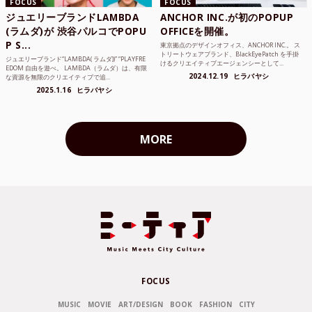
FOCUS
FOCUS
ジュエリーブランドLAMBDA
ANCHOR INC.が初のPOPUP
(ラムダ)が 渋谷パルコでPOPU
OFFICEを開催。
P S...
東京拠点のデザインオフィス、ANCHOR INC.。 ス
トリートウェアブランド、BlackEyePatch を手掛
ジュエリーブランド“LAMBDA( ラムダ))” “PLAYFRE
けるクリエイティブエージェンシーとして...
EDOM 自由を遊べ。 LAMBDA（ラムダ）は、有限
2024.12.19
ヒラバヤシ
な資源を無限のクリエイティブで追...
2025.1.16
ヒラバヤシ
MORE
FOCUS
MUSIC
MOVIE
ART/DESIGN
BOOK
FASHION
CITY