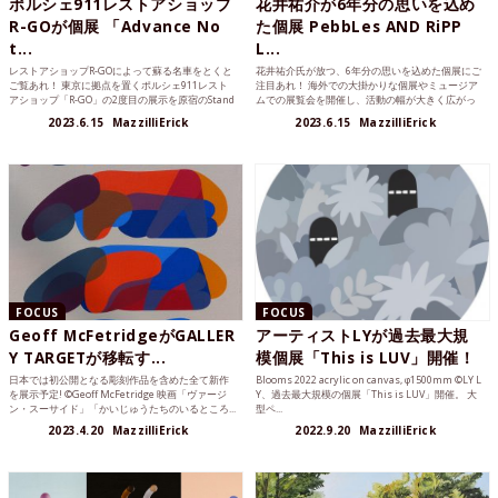
ポルシェ911レストアショップ
花井祐介が6年分の思いを込め
R-GOが個展 「Advance No
た個展 PebbLes AND RiPP
t...
L...
レストアショップR-GOによって蘇る名車をとくと
花井祐介氏が放つ、6年分の思いを込めた個展にご
ご覧あれ！ 東京に拠点を置くポルシェ911レスト
注目あれ！ 海外での大掛かりな個展やミュージア
アショップ「R-GO」の2度目の展示を原宿のStand
ムでの展覧会を開催し、活動の幅が大きく広がっ
B...
た花井祐介が原宿...
2023.6.15
MazzilliErick
2023.6.15
MazzilliErick
FOCUS
FOCUS
Geoff McFetridgeがGALLER
アーティストLYが過去最大規
Y TARGETが移転す...
模個展「This is LUV」開催！
日本では初公開となる彫刻作品を含めた全て新作
Blooms 2022 acrylic on canvas, φ1500mm ©︎LY L
を展示予定! ©Geoff McFetridge 映画「ヴァージ
Y、過去最大規模の個展「This is LUV」開催。 大
ン・スーサイド」「かいじゅうたちのいるところ...
型ペ...
2023.4.20
MazzilliErick
2022.9.20
MazzilliErick