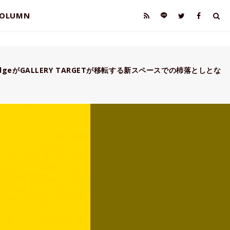
OLUMN
tridgeがGALLERY TARGETが移転する新スペースでの杮落としとな