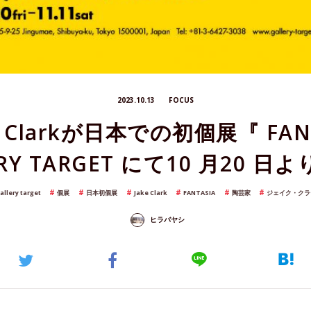
2023.10.13
FOCUS
 Clarkが日本での初個展『 FAN
ERY TARGET にて10 月20 日
allery target
個展
日本初個展
Jake Clark
FANTASIA
陶芸家
ジェイク・クラ
ヒラバヤシ