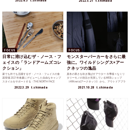
2022.6.3
t.shimada
2022.5.21
t.shimada
FOCUS
FOCUS
日常に溶け込むザ・ノース・フ
モンスターパーカーをさらに最
ェイスの「ランドアームズコレ
強に。ワイルドシングス×アー
クション」
クネッツの逸品
家でも外でも活躍するザ・ノース・フェイスの食
真冬の寒さを吹き飛ばすアウター 今季様々なミリ
器登場 2021年春夏にデビューした自由なキャンプ
タリーモノの別注が充実しているWEBショップ
スタイルをサポートする〈THE NORTH FACE
〈ARKnets(アークネッツ)〉から、アウトドアブラ
(ザ・...
ンド〈W...
2022.3.29
t.shimada
2021.10.28
t.shimada