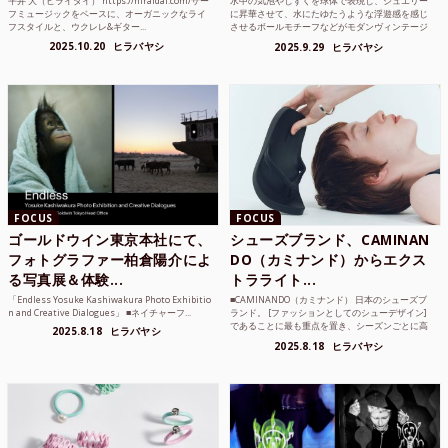
平井 大（ヒライダイ） https://hiraidai.com/サー
水中の気泡やしずくを球体で表現し、ジュエリー
フミュージックをベースに、オーガニックなライ
に昇華させて、水にたゆたうような浮遊感を感じ
フスタイルと、ウクレレ&ギター...
させるボールモチーフなどがモダンヴィンテージ
のような雰囲気も感じ...
2025.10.20
ヒラバヤシ
2025.9.29
ヒラバヤシ
FOCUS
FOCUS
ゴールドウイン東京本社にて、
シューズブランド、CAMINAN
フォトグラファー柏倉陽介によ
DO（カミナンド）からエクス
る写真展＆体験...
トラライト...
「Endless Yosuke Kashiwakura Photo Exhibitio
■CAMINANDO（カミナンド） 日本のシューズブ
n and Creative Dialogues」 ■ネイチャーフ...
ランド。 [ファッションとしてのシューデザイン]
であることに最も重点を置き、シーズンごとに高
2025.8.18
ヒラバヤシ
品質な素...
2025.8.18
ヒラバヤシ