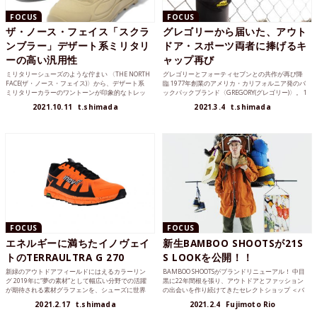
FOCUS
FOCUS
ザ・ノース・フェイス「スクラ
グレゴリーから届いた、アウト
ンブラー」デザート系ミリタリ
ドア・スポーツ両者に捧げるキ
ーの高い汎用性
ャップ再び
ミリタリーシューズのような佇まい 〈THE NORTH
グレゴリーとフォーティセブンとの共作が再び降
FACE(ザ・ノース・フェイス)〉から、デザート系
臨 1977年創業のアメリカ・カリフォルニア発のバ
ミリタリーカラーのワントーンが印象的なトレッ
ックパックブランド〈GREGORY(グレゴリー)〉。 1
キ...
9...
2021.10.11
t.shimada
2021.3.4
t.shimada
FOCUS
FOCUS
エネルギーに満ちたイノヴェイ
新生BAMBOO SHOOTSが21S
トのTERRAULTRA G 270
S LOOKを公開！！
新緑のアウトドアフィールドにはえるカラーリン
BAMBOO SHOOTSがブランドリニューアル！ 中目
グ 2019年に“夢の素材”として幅広い分野での活躍
黒に22年間根を張り、アウトドアとファッション
が期待される素材グラフェンを、シューズに世界
の出会いを作り続けてきたセレクトショップ ＜バ
で初めて搭載...
ンブ...
2021.2.17
t.shimada
2021.2.4
Fujimoto Rio