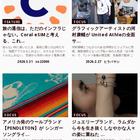
FEATURE
FOCUS
旅の通信は、ただのインフラじ
グラフィックアーティストの河
ゃない。Coral eSIMと考え
村康輔が United Athleの全面
る、これ...
サ...
知らない街に着いたとき、最初に開くのは何だろ
河村康輔とつながりのある仲間がビジュアルに登
う。 地図アプリかもしれない。 ホテルまでのルー
場。撮影場所となった千駄ヶ谷の人気店「ほそ島
トかもしれない。 空港から市内へ向かう電車の乗
や」で、Tシャツ各種が限定数、先着順で配布 こ
り方かもしれな...
れまでUnited...
2026.5.31
sn22000
2026.2.27
ヒラバヤシ
FOCUS
FOCUS
アメリカ発のウールブランド
ジュエリーブランド、ラムダか
【PENDLETON】が シンガー
ら今を生き抜くしなやかな人々
ソングライ...
の姿に重ねた ...