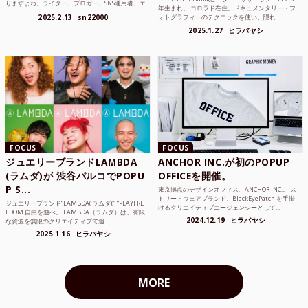
りますよね。ライター、ブロガー、SNS運用者、エ
年生まれ。 コロラド在住。ドキュメンタリー・フ
ンジニア、学生...
2025.2.13
sn22000
ォトグラフィーのテクニックを使い、隠れ...
2025.1.27
ヒラバヤシ
FOCUS
FOCUS
ジュエリーブランドLAMBDA
ANCHOR INC.が初のPOPUP
(ラムダ)が 渋谷パルコでPOPU
OFFICEを開催。
P S...
東京拠点のデザインオフィス、ANCHOR INC.。 ス
トリートウェアブランド、BlackEyePatch を手掛
ジュエリーブランド“LAMBDA( ラムダ))” “PLAYFRE
けるクリエイティブエージェンシーとして...
EDOM 自由を遊べ。 LAMBDA（ラムダ）は、有限
2024.12.19
ヒラバヤシ
な資源を無限のクリエイティブで追...
2025.1.16
ヒラバヤシ
MORE