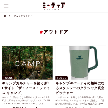
TAG : アウトドア
#
アウトドア
FOCUS
FOCUS
キャンプカルチャーを築く新E
キャンプやパーティの相棒にな
Cサイト「ザ・ノース・フェイ
るスタンレーのクラシック真空
ス キャンプ」
ピッチャー
キャンプに行きたくなる新サイトがローンチ 昨年
ハードユースにも耐えうる保温保冷に優れた新モ
10月にECサイトのフラッグシップストア「THE N
デル 1913年にアメリカ・シアトルで誕生し、「温
ORTH FACE MOUNTAIN(ザ・ノース・フェ...
かい飲み物の楽しみ方」を一変させた真空スチー
ルボトルのパイ...