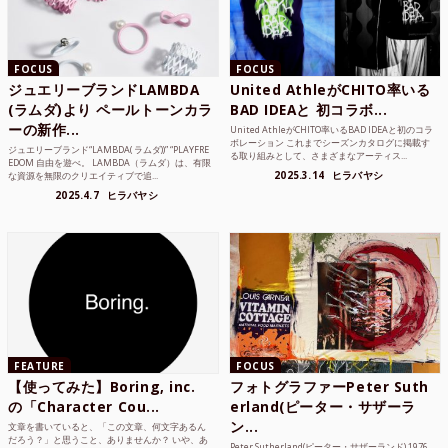
FOCUS
FOCUS
ジュエリーブランドLAMBDA
United AthleがCHITO率いる
(ラムダ)より ペールトーンカラ
BAD IDEAと 初コラボ...
ーの新作...
United AthleがCHITO率いるBAD IDEAと初のコラ
ボレーション これまでシーズンカタログに掲載す
ジュエリーブランド“LAMBDA( ラムダ))” “PLAYFRE
る取り組みとして、さまざまなアーティス...
EDOM 自由を遊べ。 LAMBDA（ラムダ）は、有限
2025.3.14
ヒラバヤシ
な資源を無限のクリエイティブで追...
2025.4.7
ヒラバヤシ
FEATURE
FOCUS
【使ってみた】Boring, inc.
フォトグラファーPeter Suth
の「Character Cou...
erland(ピーター・サザーラ
ン...
文章を書いていると、「この文章、何文字あるん
だろう？」と思うこと、ありませんか？ いや、あ
Peter Sutherland(ピーター・サザーランド) 1976