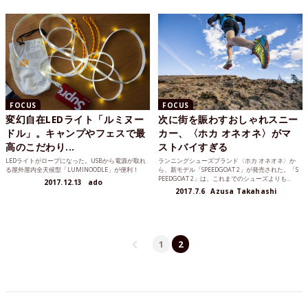
FOCUS
FOCUS
変幻自在LEDライト「ルミヌー
次に街を賑わすおしゃれスニー
ドル」。キャンプやフェスで最
カー、〈ホカ オネオネ〉がマ
高のこだわり...
ストバイすぎる
LEDライトがロープになった。USBから電源が取れ
ランニングシューズブランド〈ホカ オネオネ〉か
る屋外屋内全天候型「LUMINOODLE」が便利！
ら、新モデル「SPEEDGOAT 2」が発売された。「S
PEEDGOAT 2」は、これまでのシューズよりも...
2017.12.13
ado
2017.7.6
Azusa Takahashi
1
2