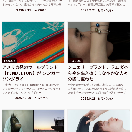
う。 地図アプリかもしれない。 ホテルまでのルー
場。撮影場所となった千駄ヶ谷の人気店「ほそ島
トかもしれない。 空港から市内へ向かう電車の乗
や」で、Tシャツ各種が限定数、先着順で配布 こ
り方かもしれな...
れまでUnited...
2026.5.31
sn22000
2026.2.27
ヒラバヤシ
FOCUS
FOCUS
アメリカ発のウールブランド
ジュエリーブランド、ラムダか
【PENDLETON】が シンガー
ら今を生き抜くしなやかな人々
ソングライ...
の姿に重ねた ...
平井 大（ヒライダイ） https://hiraidai.com/サー
水中の気泡やしずくを球体で表現し、ジュエリー
フミュージックをベースに、オーガニックなライ
に昇華させて、水にたゆたうような浮遊感を感じ
フスタイルと、ウクレレ&ギター...
させるボールモチーフなどがモダンヴィンテージ
のような雰囲気も感じ...
2025.10.20
ヒラバヤシ
2025.9.29
ヒラバヤシ