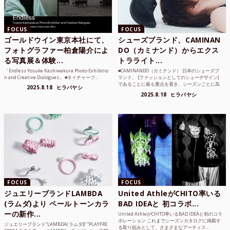
FOCUS
FOCUS
ゴールドウイン東京本社にて、
シューズブランド、CAMINAN
フォトグラファー柏倉陽介によ
DO（カミナンド）からエクス
る写真展＆体験...
トラライト...
「Endless Yosuke Kashiwakura Photo Exhibitio
■CAMINANDO（カミナンド） 日本のシューズブ
n and Creative Dialogues」 ■ネイチャーフ...
ランド。 [ファッションとしてのシューデザイン]
であることに最も重点を置き、シーズンごとに高
2025.8.18
ヒラバヤシ
品質な素...
2025.8.18
ヒラバヤシ
FOCUS
FOCUS
ジュエリーブランドLAMBDA
United AthleがCHITO率いる
(ラムダ)より ペールトーンカラ
BAD IDEAと 初コラボ...
ーの新作...
United AthleがCHITO率いるBAD IDEAと初のコラ
ボレーション これまでシーズンカタログに掲載す
ジュエリーブランド“LAMBDA( ラムダ))” “PLAYFRE
る取り組みとして、さまざまなアーティス...