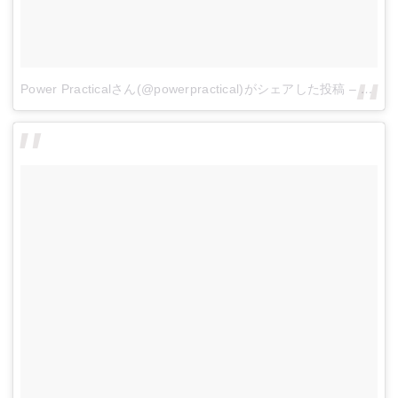
Power Practicalさん(@powerpractical)がシェアした投稿
–
2017 