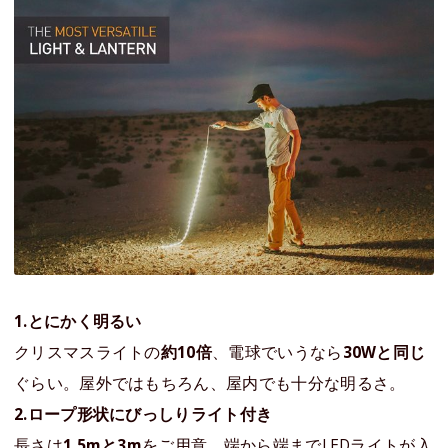
1.とにかく明るい
クリスマスライトの
約10倍
、電球でいうなら
30Wと同じ
ぐらい。屋外ではもちろん、屋内でも十分な明るさ。
2.ロープ形状にびっしりライト付き
長さは
1.5mと3m
をご用意。端から端までLEDライトが入