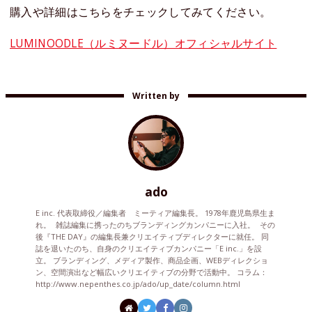
購入や詳細はこちらをチェックしてみてください。
LUMINOODLE（ルミヌードル）オフィシャルサイト
Written by
ado
E inc. 代表取締役／編集者 ミーティア編集長。 1978年鹿児島県生ま
れ。 雑誌編集に携ったのちブランディングカンパニーに入社。 その
後『THE DAY』の編集長兼クリエイティブディレクターに就任。 同
誌を退いたのち、自身のクリエイティブカンパニー「E inc.」を設
立。 ブランディング、メディア製作、商品企画、WEBディレクショ
ン、空間演出など幅広いクリエイティブの分野で活動中。 コラム：
http://www.nepenthes.co.jp/ado/up_date/column.html