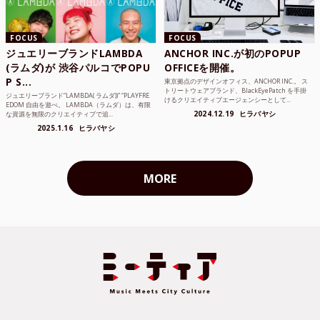
FOCUS
FOCUS
ジュエリーブランドLAMBDA
ANCHOR INC.が初のPOPUP
(ラムダ)が 渋谷パルコでPOPU
OFFICEを開催。
P S...
東京拠点のデザインオフィス、ANCHOR INC.。 ス
トリートウェアブランド、BlackEyePatch を手掛
ジュエリーブランド“LAMBDA( ラムダ))” “PLAYFRE
けるクリエイティブエージェンシーとして...
EDOM 自由を遊べ。 LAMBDA（ラムダ）は、有限
2024.12.19
ヒラバヤシ
な資源を無限のクリエイティブで追...
2025.1.16
ヒラバヤシ
MORE