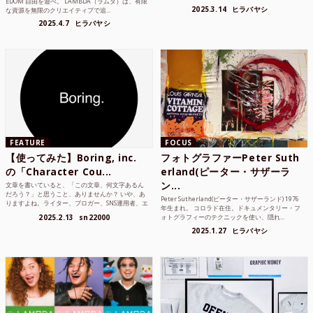
EDOM 自由を遊べ。 LAMBDA（ラムダ）は、有限
2025.3.14
ヒラバヤシ
な資源を無限のクリエイティブで追...
2025.4.7
ヒラバヤシ
FEATURE
FOCUS
【使ってみた】Boring, inc.
フォトグラファーPeter Suth
の「Character Cou...
erland(ピーター・サザーラ
ン...
文章を書いていると、「この文章、何文字あるん
だろう？」と思うこと、ありませんか？ いや、あ
Peter Sutherland(ピーター・サザーランド) 1976
りますよね。ライター、ブロガー、SNS運用者、エ
年生まれ。 コロラド在住。ドキュメンタリー・フ
ンジニア、学生...
2025.2.13
sn22000
ォトグラフィーのテクニックを使い、隠れ...
2025.1.27
ヒラバヤシ