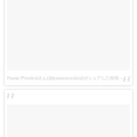
Power Practicalさん(@powerpractical)がシェアした投稿
–
2017 