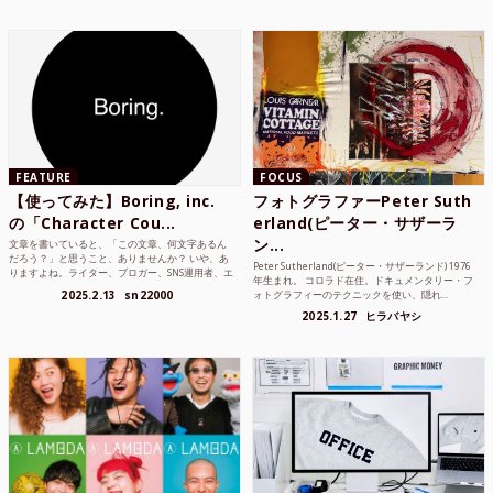
FEATURE
FOCUS
【使ってみた】Boring, inc.
フォトグラファーPeter Suth
の「Character Cou...
erland(ピーター・サザーラ
ン...
文章を書いていると、「この文章、何文字あるん
だろう？」と思うこと、ありませんか？ いや、あ
Peter Sutherland(ピーター・サザーランド) 1976
りますよね。ライター、ブロガー、SNS運用者、エ
年生まれ。 コロラド在住。ドキュメンタリー・フ
ンジニア、学生...
2025.2.13
sn22000
ォトグラフィーのテクニックを使い、隠れ...
2025.1.27
ヒラバヤシ