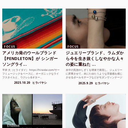
FOCUS
FOCUS
アメリカ発のウールブランド
ジュエリーブランド、ラムダか
【PENDLETON】が シンガー
ら今を生き抜くしなやかな人々
ソングライ...
の姿に重ねた ...
平井 大（ヒライダイ） https://hiraidai.com/サー
水中の気泡やしずくを球体で表現し、ジュエリー
フミュージックをベースに、オーガニックなライ
に昇華させて、水にたゆたうような浮遊感を感じ
フスタイルと、ウクレレ&ギター...
させるボールモチーフなどがモダンヴィンテージ
のような雰囲気も感じ...
2025.10.20
ヒラバヤシ
2025.9.29
ヒラバヤシ