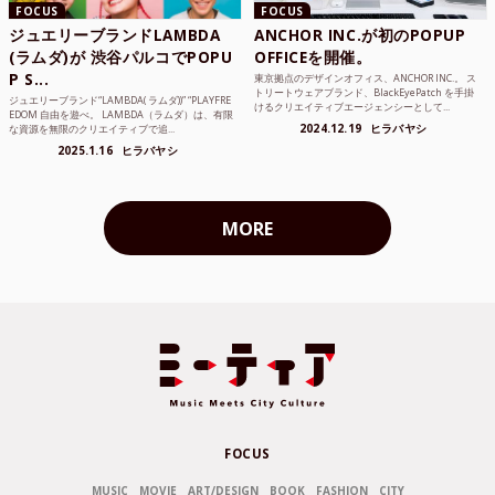
FOCUS
FOCUS
ジュエリーブランドLAMBDA
ANCHOR INC.が初のPOPUP
(ラムダ)が 渋谷パルコでPOPU
OFFICEを開催。
P S...
東京拠点のデザインオフィス、ANCHOR INC.。 ス
トリートウェアブランド、BlackEyePatch を手掛
ジュエリーブランド“LAMBDA( ラムダ))” “PLAYFRE
けるクリエイティブエージェンシーとして...
EDOM 自由を遊べ。 LAMBDA（ラムダ）は、有限
2024.12.19
ヒラバヤシ
な資源を無限のクリエイティブで追...
2025.1.16
ヒラバヤシ
MORE
FOCUS
MUSIC
MOVIE
ART/DESIGN
BOOK
FASHION
CITY