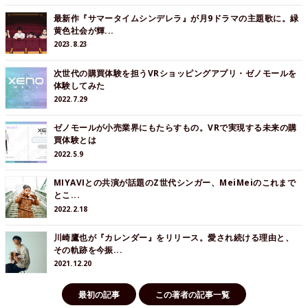
最新作『サマータイムシンデレラ』が月9ドラマの主題歌に。緑
黄色社会が輝...
2023.8.23
次世代の購買体験を担うVRショッピングアプリ・ゼノモールを
体験してみた
2022.7.29
ゼノモールが小売業界にもたらすもの。VRで実現する未来の購
買体験とは
2022.5.9
MIYAVIとの共演が話題のZ世代シンガー、MeiMeiのこれまで
とこ...
2022.2.18
川崎鷹也が『カレンダー』をリリース。愛され続ける理由と、
その軌跡を今振...
2021.12.20
最初の記事
この著者の記事一覧