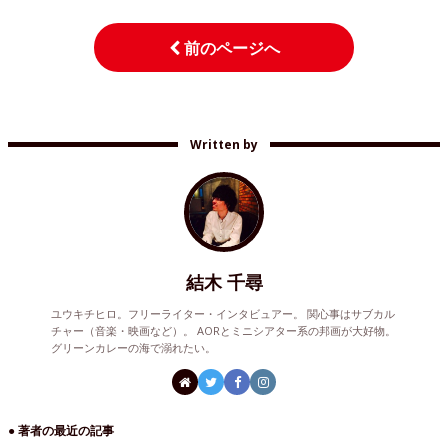
前のページへ
Written by
結木 千尋
ユウキチヒロ。フリーライター・インタビュアー。 関心事はサブカル
チャー（音楽・映画など）。 AORとミニシアター系の邦画が大好物。
グリーンカレーの海で溺れたい。
● 著者の最近の記事