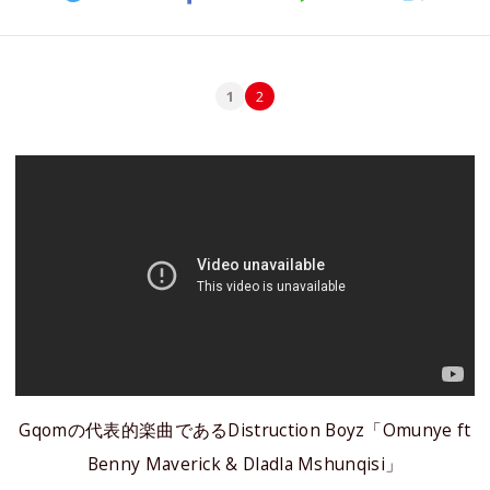
1
2
Gqomの代表的楽曲であるDistruction Boyz「Omunye ft
Benny Maverick & Dladla Mshunqisi」