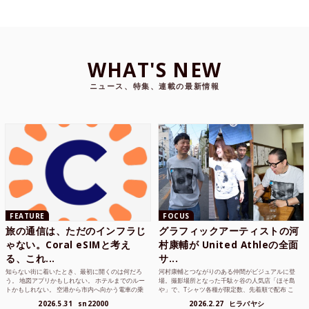
WHAT'S NEW
ニュース、特集、連載の最新情報
FEATURE
FOCUS
旅の通信は、ただのインフラじ
グラフィックアーティストの河
ゃない。Coral eSIMと考え
村康輔が United Athleの全面
る、これ...
サ...
知らない街に着いたとき、最初に開くのは何だろ
河村康輔とつながりのある仲間がビジュアルに登
う。 地図アプリかもしれない。 ホテルまでのルー
場。撮影場所となった千駄ヶ谷の人気店「ほそ島
トかもしれない。 空港から市内へ向かう電車の乗
や」で、Tシャツ各種が限定数、先着順で配布 こ
り方かもしれな...
れまでUnited...
2026.5.31
sn22000
2026.2.27
ヒラバヤシ