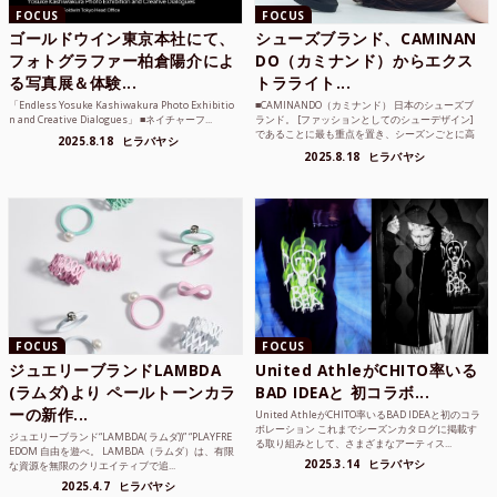
FOCUS
FOCUS
ゴールドウイン東京本社にて、
シューズブランド、CAMINAN
フォトグラファー柏倉陽介によ
DO（カミナンド）からエクス
る写真展＆体験...
トラライト...
「Endless Yosuke Kashiwakura Photo Exhibitio
■CAMINANDO（カミナンド） 日本のシューズブ
n and Creative Dialogues」 ■ネイチャーフ...
ランド。 [ファッションとしてのシューデザイン]
であることに最も重点を置き、シーズンごとに高
2025.8.18
ヒラバヤシ
品質な素...
2025.8.18
ヒラバヤシ
FOCUS
FOCUS
ジュエリーブランドLAMBDA
United AthleがCHITO率いる
(ラムダ)より ペールトーンカラ
BAD IDEAと 初コラボ...
ーの新作...
United AthleがCHITO率いるBAD IDEAと初のコラ
ボレーション これまでシーズンカタログに掲載す
ジュエリーブランド“LAMBDA( ラムダ))” “PLAYFRE
る取り組みとして、さまざまなアーティス...
EDOM 自由を遊べ。 LAMBDA（ラムダ）は、有限
2025.3.14
ヒラバヤシ
な資源を無限のクリエイティブで追...
2025.4.7
ヒラバヤシ