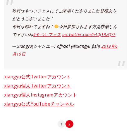
昨日はやついフェスにてご来場くださりました皆様あり
がとうございました！
今日は晴れてますね！
今日参加されます方是非楽しん
で下さいね
#やついフェス
pic.twitter.com/h4Dj1RZQYF
— xiangyu(シャンユー)_official (@xiangyu_fish)
2019年6
月16日
xiangyu公式Twitterアカウント
xiangyu個人Twitterアカウント
xiangyu個人Instagramアカウント
xiangyu公式YouTubeチャンネル
1
2