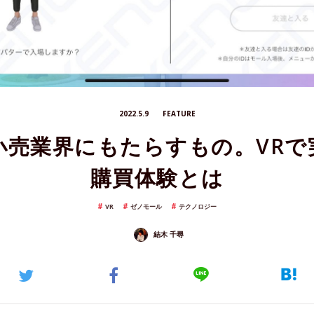
2022.5.9
FEATURE
小売業界にもたらすもの。VRで
購買体験とは
VR
ゼノモール
テクノロジー
結木 千尋