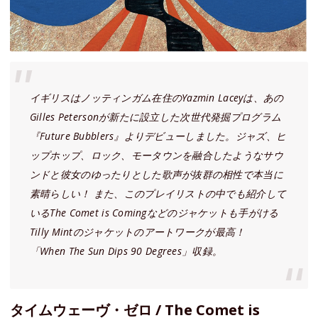
イギリスはノッティンガム在住のYazmin Laceyは、あの
Gilles Petersonが新たに設立した次世代発掘プログラム
『Future Bubblers』よりデビューしました。ジャズ、ヒ
ップホップ、ロック、モータウンを融合したようなサウ
ンドと彼女のゆったりとした歌声が抜群の相性で本当に
素晴らしい！ また、このプレイリストの中でも紹介して
いるThe Comet is Comingなどのジャケットも手がける
Tilly Mintのジャケットのアートワークが最高！
「When The Sun Dips 90 Degrees」収録。
タイムウェーヴ・ゼロ / The Comet is