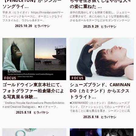
【PENDLETON】が シンガー
ら今を生き抜くしなやかな人々
ソングライ...
の姿に重ねた ...
平井 大（ヒライダイ） https://hiraidai.com/サー
水中の気泡やしずくを球体で表現し、ジュエリー
フミュージックをベースに、オーガニックなライ
に昇華させて、水にたゆたうような浮遊感を感じ
フスタイルと、ウクレレ&ギター...
させるボールモチーフなどがモダンヴィンテージ
のような雰囲気も感じ...
2025.10.20
ヒラバヤシ
2025.9.29
ヒラバヤシ
FOCUS
FOCUS
ゴールドウイン東京本社にて、
シューズブランド、CAMINAN
フォトグラファー柏倉陽介によ
DO（カミナンド）からエクス
る写真展＆体験...
トラライト...
「Endless Yosuke Kashiwakura Photo Exhibitio
■CAMINANDO（カミナンド） 日本のシューズブ
n and Creative Dialogues」 ■ネイチャーフ...
ランド。 [ファッションとしてのシューデザイン]
であることに最も重点を置き、シーズンごとに高
2025.8.18
ヒラバヤシ
品質な素...
2025.8.18
ヒラバヤシ