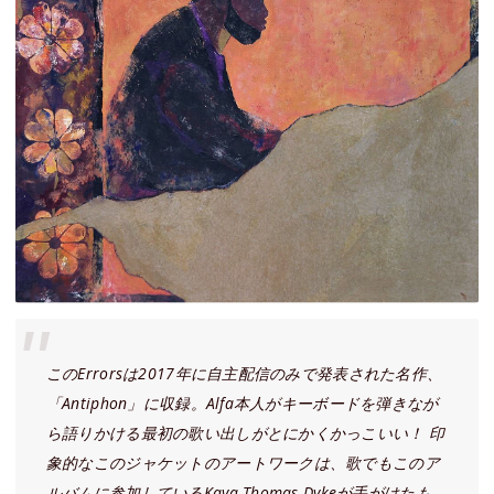
このErrorsは2017年に自主配信のみで発表された名作、
「Antiphon」に収録。Alfa本人がキーボードを弾きなが
ら語りかける最初の歌い出しがとにかくかっこいい！ 印
象的なこのジャケットのアートワークは、歌でもこのア
ルバムに参加しているKaya Thomas-Dykeが手がけたも