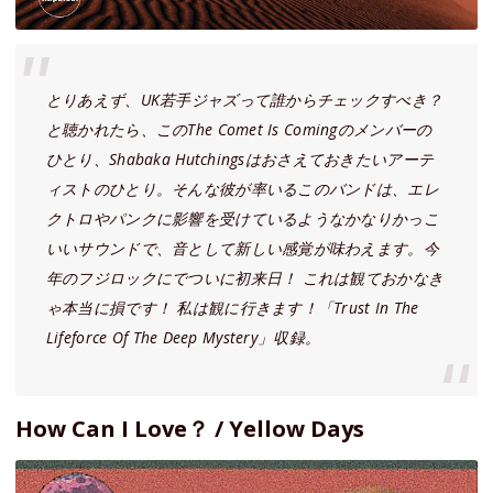
とりあえず、UK若手ジャズって誰からチェックすべき？
と聴かれたら、このThe Comet Is Comingのメンバーの
ひとり、Shabaka Hutchingsはおさえておきたいアーテ
ィストのひとり。そんな彼が率いるこのバンドは、エレ
クトロやパンクに影響を受けているようなかなりかっこ
いいサウンドで、音として新しい感覚が味わえます。今
年のフジロックにでついに初来日！ これは観ておかなき
ゃ本当に損です！ 私は観に行きます！「Trust In The
Lifeforce Of The Deep Mystery」収録。
How Can I Love？ / Yellow Days