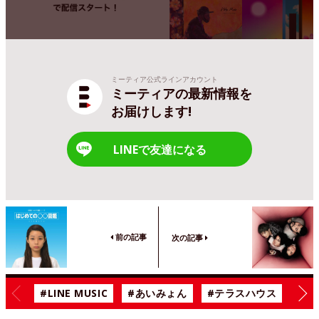
ミーティア公式ラインアカウント
ミーティアの最新情報を
お届けします!
LINEで友達になる
前の記事
次の記事
#LINE MUSIC
#あいみょん
#テラスハウス
#漫