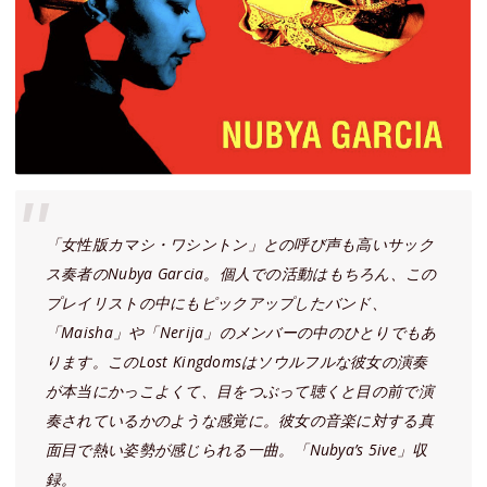
「女性版カマシ・ワシントン」との呼び声も高いサック
ス奏者のNubya Garcia。個人での活動はもちろん、この
プレイリストの中にもピックアップしたバンド、
「Maisha」や「Nerija」のメンバーの中のひとりでもあ
ります。このLost Kingdomsはソウルフルな彼女の演奏
が本当にかっこよくて、目をつぶって聴くと目の前で演
奏されているかのような感覚に。彼女の音楽に対する真
面目で熱い姿勢が感じられる一曲。「Nubya’s 5ive」収
録。