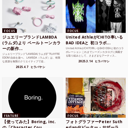
FOCUS
FOCUS
ジュエリーブランドLAMBDA
United AthleがCHITO率いる
(ラムダ)より ペールトーンカラ
BAD IDEAと 初コラボ...
ーの新作...
United AthleがCHITO率いるBAD IDEAと初のコラ
ボレーション これまでシーズンカタログに掲載す
ジュエリーブランド“LAMBDA( ラムダ))” “PLAYFRE
る取り組みとして、さまざまなアーティス...
EDOM 自由を遊べ。 LAMBDA（ラムダ）は、有限
2025.3.14
ヒラバヤシ
な資源を無限のクリエイティブで追...
2025.4.7
ヒラバヤシ
FEATURE
FOCUS
【使ってみた】Boring, inc.
フォトグラファーPeter Suth
の「Character Cou...
erland(ピーター・サザーラ