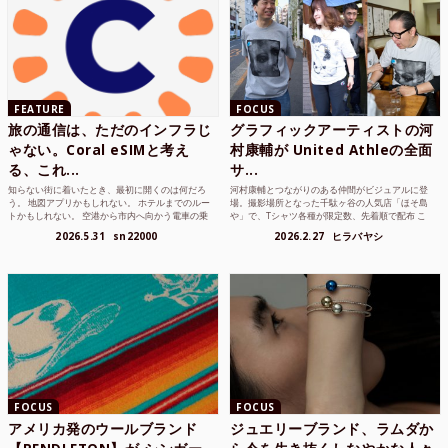
FEATURE
FOCUS
旅の通信は、ただのインフラじ
グラフィックアーティストの河
ゃない。Coral eSIMと考え
村康輔が United Athleの全面
る、これ...
サ...
知らない街に着いたとき、最初に開くのは何だろ
河村康輔とつながりのある仲間がビジュアルに登
う。 地図アプリかもしれない。 ホテルまでのルー
場。撮影場所となった千駄ヶ谷の人気店「ほそ島
トかもしれない。 空港から市内へ向かう電車の乗
や」で、Tシャツ各種が限定数、先着順で配布 こ
り方かもしれな...
れまでUnited...
2026.5.31
sn22000
2026.2.27
ヒラバヤシ
FOCUS
FOCUS
アメリカ発のウールブランド
ジュエリーブランド、ラムダか