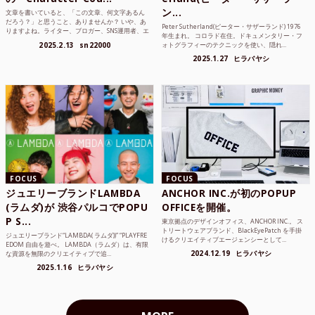
ン...
文章を書いていると、「この文章、何文字あるん
だろう？」と思うこと、ありませんか？ いや、あ
Peter Sutherland(ピーター・サザーランド) 1976
りますよね。ライター、ブロガー、SNS運用者、エ
年生まれ。 コロラド在住。ドキュメンタリー・フ
ンジニア、学生...
2025.2.13
sn22000
ォトグラフィーのテクニックを使い、隠れ...
2025.1.27
ヒラバヤシ
FOCUS
FOCUS
ジュエリーブランドLAMBDA
ANCHOR INC.が初のPOPUP
(ラムダ)が 渋谷パルコでPOPU
OFFICEを開催。
P S...
東京拠点のデザインオフィス、ANCHOR INC.。 ス
トリートウェアブランド、BlackEyePatch を手掛
ジュエリーブランド“LAMBDA( ラムダ))” “PLAYFRE
けるクリエイティブエージェンシーとして...
EDOM 自由を遊べ。 LAMBDA（ラムダ）は、有限
2024.12.19
ヒラバヤシ
な資源を無限のクリエイティブで追...
2025.1.16
ヒラバヤシ