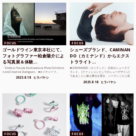
FOCUS
FOCUS
ゴールドウイン東京本社にて、
シューズブランド、CAMINAN
フォトグラファー柏倉陽介によ
DO（カミナンド）からエクス
る写真展＆体験...
トラライト...
「Endless Yosuke Kashiwakura Photo Exhibitio
■CAMINANDO（カミナンド） 日本のシューズブ
n and Creative Dialogues」 ■ネイチャーフ...
ランド。 [ファッションとしてのシューデザイン]
であることに最も重点を置き、シーズンごとに高
2025.8.18
ヒラバヤシ
品質な素...
2025.8.18
ヒラバヤシ
FOCUS
FOCUS