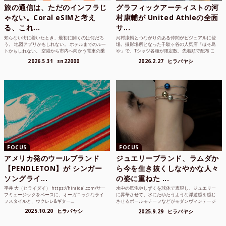
旅の通信は、ただのインフラじ
グラフィックアーティストの河
ゃない。Coral eSIMと考え
村康輔が United Athleの全面
る、これ...
サ...
知らない街に着いたとき、最初に開くのは何だろ
河村康輔とつながりのある仲間がビジュアルに登
う。 地図アプリかもしれない。 ホテルまでのルー
場。撮影場所となった千駄ヶ谷の人気店「ほそ島
トかもしれない。 空港から市内へ向かう電車の乗
や」で、Tシャツ各種が限定数、先着順で配布 こ
り方かもしれな...
れまでUnited...
2026.5.31
sn22000
2026.2.27
ヒラバヤシ
FOCUS
FOCUS
アメリカ発のウールブランド
ジュエリーブランド、ラムダか
【PENDLETON】が シンガー
ら今を生き抜くしなやかな人々
ソングライ...
の姿に重ねた ...
平井 大（ヒライダイ） https://hiraidai.com/サー
水中の気泡やしずくを球体で表現し、ジュエリー
フミュージックをベースに、オーガニックなライ
に昇華させて、水にたゆたうような浮遊感を感じ
フスタイルと、ウクレレ&ギター...
させるボールモチーフなどがモダンヴィンテージ
のような雰囲気も感じ...
2025.10.20
ヒラバヤシ
2025.9.29
ヒラバヤシ