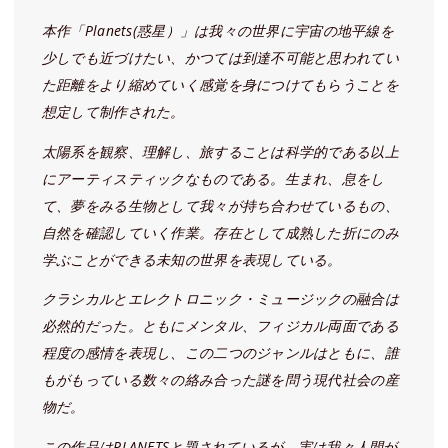
本作「Planets(惑星）」は我々の世界に宇宙の地平線を
少しでも近づけたい、かつては到達不可能と思われてい
た距離をより縮めていく感覚を身につけてもらうことを
想定して制作された。
太陽系を観察、理解し、旅することは科学的である以上
にアーティスティックなものである。生まれ、息をし
て、夢をみる生物として我々が持ち合わせているもの、
自然を確認していく作業。存在として成熟した折にのみ
学ぶことができる未知の世界を表現している。
クラシカルとエレクトロニック・ミュージックの融合は
必然的だった。ともにメンタル、フィジカル両面である
程度の感情を表現し、この二つのジャンルはともに、誰
もがもっている数々の絡み合った謎を問う現代社会の産
物だ。
この作品はPLANETSと題されているが、実は我々人間が