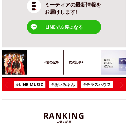
ミーティアの最新情報を
お届けします!
LINEで友達になる
前の記事
次の記事
#LINE MUSIC
#あいみょん
#テラスハウス
#漫
RANKING
人気の記事