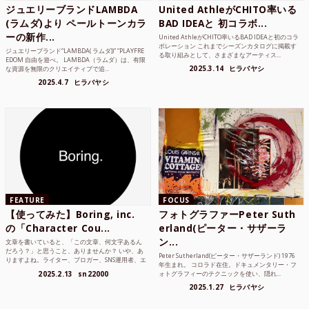
ジュエリーブランドLAMBDA
United AthleがCHITO率いる
(ラムダ)より ペールトーンカラ
BAD IDEAと 初コラボ...
ーの新作...
United AthleがCHITO率いるBAD IDEAと初のコラ
ボレーション これまでシーズンカタログに掲載す
ジュエリーブランド“LAMBDA( ラムダ))” “PLAYFRE
る取り組みとして、さまざまなアーティス...
EDOM 自由を遊べ。 LAMBDA（ラムダ）は、有限
2025.3.14
ヒラバヤシ
な資源を無限のクリエイティブで追...
2025.4.7
ヒラバヤシ
FEATURE
FOCUS
【使ってみた】Boring, inc.
フォトグラファーPeter Suth
の「Character Cou...
erland(ピーター・サザーラ
ン...
文章を書いていると、「この文章、何文字あるん
だろう？」と思うこと、ありませんか？ いや、あ
Peter Sutherland(ピーター・サザーランド) 1976
りますよね。ライター、ブロガー、SNS運用者、エ
年生まれ。 コロラド在住。ドキュメンタリー・フ
ンジニア、学生...
2025.2.13
sn22000
ォトグラフィーのテクニックを使い、隠れ...
2025.1.27
ヒラバヤシ