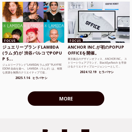
FOCUS
FOCUS
ジュエリーブランドLAMBDA
ANCHOR INC.が初のPOPUP
(ラムダ)が 渋谷パルコでPOPU
OFFICEを開催。
P S...
東京拠点のデザインオフィス、ANCHOR INC.。 ス
トリートウェアブランド、BlackEyePatch を手掛
ジュエリーブランド“LAMBDA( ラムダ))” “PLAYFRE
けるクリエイティブエージェンシーとして...
EDOM 自由を遊べ。 LAMBDA（ラムダ）は、有限
2024.12.19
ヒラバヤシ
な資源を無限のクリエイティブで追...
2025.1.16
ヒラバヤシ
MORE