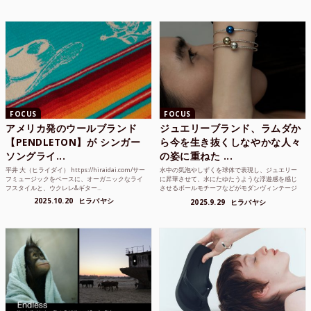
FOCUS
FOCUS
アメリカ発のウールブランド
ジュエリーブランド、ラムダか
【PENDLETON】が シンガー
ら今を生き抜くしなやかな人々
ソングライ...
の姿に重ねた ...
平井 大（ヒライダイ） https://hiraidai.com/サー
水中の気泡やしずくを球体で表現し、ジュエリー
フミュージックをベースに、オーガニックなライ
に昇華させて、水にたゆたうような浮遊感を感じ
フスタイルと、ウクレレ&ギター...
させるボールモチーフなどがモダンヴィンテージ
のような雰囲気も感じ...
2025.10.20
ヒラバヤシ
2025.9.29
ヒラバヤシ