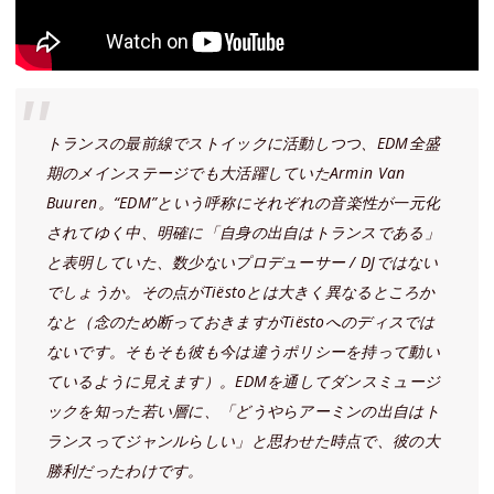
トランスの最前線でストイックに活動しつつ、EDM全盛
期のメインステージでも大活躍していたArmin Van
Buuren。“EDM”という呼称にそれぞれの音楽性が一元化
されてゆく中、明確に「自身の出自はトランスである」
と表明していた、数少ないプロデューサー / DJではない
でしょうか。その点がTiëstoとは大きく異なるところか
なと（念のため断っておきますがTiëstoへのディスでは
ないです。そもそも彼も今は違うポリシーを持って動い
ているように見えます）。EDMを通してダンスミュージ
ックを知った若い層に、「どうやらアーミンの出自はト
ランスってジャンルらしい」と思わせた時点で、彼の大
勝利だったわけです。