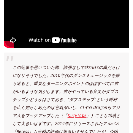
この記事を思いついた際、誇張なしでSkrillexの曲だらけ
になりそうでした。2010年代のダンスミュージックを振
り返ると、重要なターニングポイントのほぼすべてに彼
がいるような気がします。彼がやっている音楽がダブス
テップかどうかはさておき、“ダブステップ”という呼称
を広く知らしめたのは意義深いし、CLやG-Dragonらアジ
ア人をフックアップした（「
Dirty Vibe
」）ことも功績と
して大きいはずです。2014年にリリースされたアルバム
『Recess』も当時の評価は振るいませんでしたが、今聴