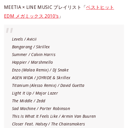
MEETIA × LINE MUSIC プレイリスト「
ベストヒット
EDM メガミックス 2010’s
」
Levels / Avicii
Bangarang / Skrillex
Summer / Calvin Harris
Happier / Marshmello
Enzo (Malaa Remix) / DJ Snake
AGEN WIDA / JOYRIDE & Skrillex
Titanium (Alesso Remix) / David Guetta
Light It Up / Major Lazer
The Middle / Zedd
Sad Machine / Porter Robinson
This Is What It Feels Like / Armin Van Buuren
Closer Feat. Halsey / The Chainsmokers