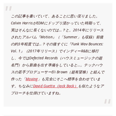
この記事を書いていて、あることに思い至りました。
Calvin HarrisがEDMにドップリ浸かっていた時期って、
実はそんなに長くないのでは…？と。2014年にリリース
されたアルバム『Motion』（「Summer」も収録）前後
の約3年程度では…？その後すぐに『Funk Wav Bounces:
Vol. 1』（2017年リリース）でインディーR&Bに移行
し、今ではDefected Records（ハウスミュージックの超
名門）から新曲を出す準備をしていると…。テックハウ
スの若手プロデューサーEli Brown（超有望株）と組んで
作った「
Moving
」も完全にそこへ標準を合わせていま
す。ちなみに
David Guetta（Jack Back）
も似たようなア
プローチを仕掛けていますね。