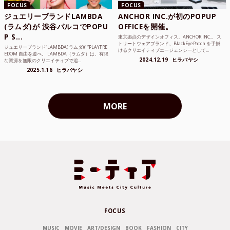
FOCUS
FOCUS
ジュエリーブランドLAMBDA
ANCHOR INC.が初のPOPUP
(ラムダ)が 渋谷パルコでPOPU
OFFICEを開催。
P S...
東京拠点のデザインオフィス、ANCHOR INC.。 ス
トリートウェアブランド、BlackEyePatch を手掛
ジュエリーブランド“LAMBDA( ラムダ))” “PLAYFRE
けるクリエイティブエージェンシーとして...
EDOM 自由を遊べ。 LAMBDA（ラムダ）は、有限
2024.12.19
ヒラバヤシ
な資源を無限のクリエイティブで追...
2025.1.16
ヒラバヤシ
MORE
FOCUS
MUSIC
MOVIE
ART/DESIGN
BOOK
FASHION
CITY