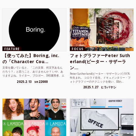
FEATURE
FOCUS
【使ってみた】Boring, inc.
フォトグラファーPeter Suth
の「Character Cou...
erland(ピーター・サザーラ
ン...
文章を書いていると、「この文章、何文字あるん
だろう？」と思うこと、ありませんか？ いや、あ
Peter Sutherland(ピーター・サザーランド) 1976
りますよね。ライター、ブロガー、SNS運用者、エ
年生まれ。 コロラド在住。ドキュメンタリー・フ
ンジニア、学生...
2025.2.13
sn22000
ォトグラフィーのテクニックを使い、隠れ...
2025.1.27
ヒラバヤシ