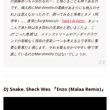
の選曲めっちゃ分かるわ！」と感じることも間々あるの
です。個人的にMarshmelloの選曲があまりにも他人のそ
れとは思えなかったので、調べてみると筆者とタメ（同
学年）…。唐突にEurythmicsの「
Sweet Dreams
」をぶっ
こんで来た時は生き別れの兄弟かと思いましたよ。こ
の“ごった煮感”は、メインストリームやアンダーグラウ
ンドの垣根なく現在の音楽シーンを考える上で非常に重
要な要素だと感じます。それを最も分かりやすい形で実
践しているのがMarshmelloではないでしょうか。
DJ Snake, Sheck Wes 『Enzo (Malaa Remix)』