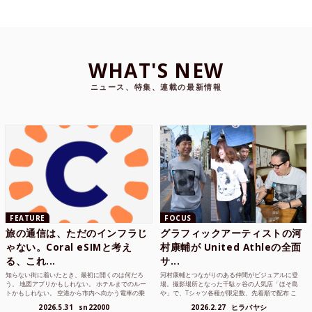
WHAT'S NEW
ニュース、特集、連載の最新情報
FEATURE
FOCUS
旅の通信は、ただのインフラじ
グラフィックアーティストの河
ゃない。Coral eSIMと考え
村康輔が United Athleの全面
る、これ...
サ...
知らない街に着いたとき、最初に開くのは何だろ
河村康輔とつながりのある仲間がビジュアルに登
う。 地図アプリかもしれない。 ホテルまでのルー
場。撮影場所となった千駄ヶ谷の人気店「ほそ島
トかもしれない。 空港から市内へ向かう電車の乗
や」で、Tシャツ各種が限定数、先着順で配布 こ
り方かもしれな...
れまでUnited...
2026.5.31
sn22000
2026.2.27
ヒラバヤシ