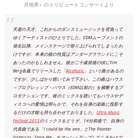
月他界）のトリビュートコンサートより
夭逝の天才。これからのダンスミュージックを背負って
ゆくアーティストのひとりでした。EDMムーブメントの
発生以降、メインステージで祭り上げられてしまったわ
けですが、本来の彼の性質はアンダーグラウンドにこそ
あったのかもしれません。彼が二十歳前後の頃にTim
Berg名義でリリースした「
Alcoholic
」という曲があるの
ですが、少しばかり聴いてみて下さい。この曲はハウス
～プログレッシブ・ハウス（EDM以前の）を横断するプ
ロダクションです。彼のミックスを聴いてもハウスやデ
ィスコへの愛情は明らかで、それを自身の楽曲に投影す
るだけの才能も持ち合わせておりました。
Ultra Music
Festival 2015
のミックスをどうぞ。14分前後で、自身の
代表曲である「I could be the one」とThe Pointer
Sistersの「Dare Me」をマッシュアップしてくるわけで