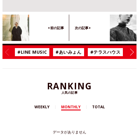
前の記事
次の記事
#LINE MUSIC
#あいみょん
#テラスハウス
#漫
RANKING
人気の記事
WEEKLY
MONTHLY
TOTAL
データがありません