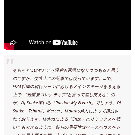
そもそも“EDM”という呼称も死語になりつつあると思う
のですが、便宜上この記事では使っています。…で、
EDM以降の現行シーンにおけるメインステージを考える
上で、“最重要コレクティブ”と言って差し支えないの
が、DJ Snake率いる「Pardon My French」でしょう。DJ
Snake、Tchami、Mercer、Malaaの4人によって構成さ
れております。Malaaによる「Enzo」のリミックスを聴
いても分かるように、彼らの重要性はベースハウスをシ