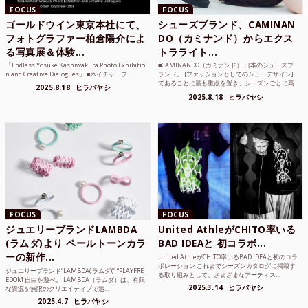
FOCUS
FOCUS
ゴールドウイン東京本社にて、
シューズブランド、CAMINAN
フォトグラファー柏倉陽介によ
DO（カミナンド）からエクス
る写真展＆体験...
トラライト...
「Endless Yosuke Kashiwakura Photo Exhibitio
■CAMINANDO（カミナンド） 日本のシューズブ
n and Creative Dialogues」 ■ネイチャーフ...
ランド。 [ファッションとしてのシューデザイン]
であることに最も重点を置き、シーズンごとに高
2025.8.18
ヒラバヤシ
品質な素...
2025.8.18
ヒラバヤシ
FOCUS
FOCUS
ジュエリーブランドLAMBDA
United AthleがCHITO率いる
(ラムダ)より ペールトーンカラ
BAD IDEAと 初コラボ...
ーの新作...
United AthleがCHITO率いるBAD IDEAと初のコラ
ボレーション これまでシーズンカタログに掲載す
ジュエリーブランド“LAMBDA( ラムダ))” “PLAYFRE
る取り組みとして、さまざまなアーティス...
EDOM 自由を遊べ。 LAMBDA（ラムダ）は、有限
2025.3.14
ヒラバヤシ
な資源を無限のクリエイティブで追...
2025.4.7
ヒラバヤシ