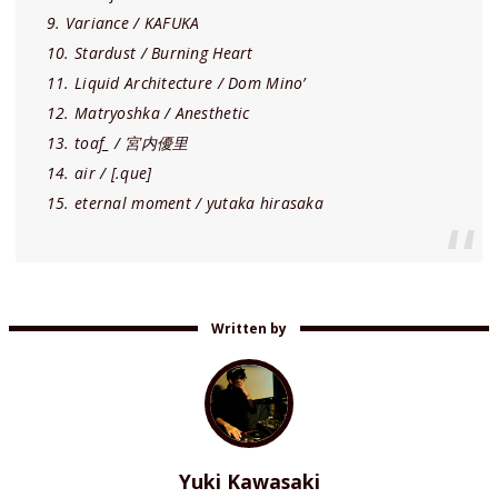
9. Variance / KAFUKA
10. Stardust / Burning Heart
11. Liquid Architecture / Dom Mino’
12. Matryoshka / Anesthetic
13. toaf_ / 宮内優里
14. air / [.que]
15. eternal moment / yutaka hirasaka
Written by
Yuki Kawasaki