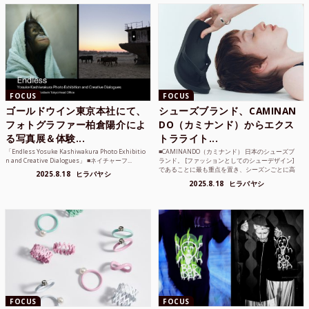
FOCUS
FOCUS
ゴールドウイン東京本社にて、
シューズブランド、CAMINAN
フォトグラファー柏倉陽介によ
DO（カミナンド）からエクス
る写真展＆体験...
トラライト...
「Endless Yosuke Kashiwakura Photo Exhibitio
■CAMINANDO（カミナンド） 日本のシューズブ
n and Creative Dialogues」 ■ネイチャーフ...
ランド。 [ファッションとしてのシューデザイン]
であることに最も重点を置き、シーズンごとに高
2025.8.18
ヒラバヤシ
品質な素...
2025.8.18
ヒラバヤシ
FOCUS
FOCUS