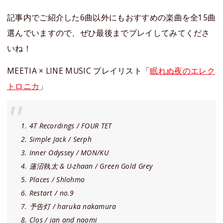
記事内でご紹介した6曲以外にもおすすめの楽曲を全15曲
選んでいますので、ぜひ最後までプレイしてみてくださ
いね！
MEETIA × LINE MUSIC プレイリスト「
眠れぬ夜のエレク
トロニカ
」
1. 4T Recordings / FOUR TET
2. Simple Jack / Serph
3. Inner Odyssey / MON/KU
4. 蓮沼執太 & U-zhaan / Green Gold Grey
5. Places / Shlohmo
6. Restart / no.9
7. 予告灯 / haruka nakamura
8. Clos / jan and naomi