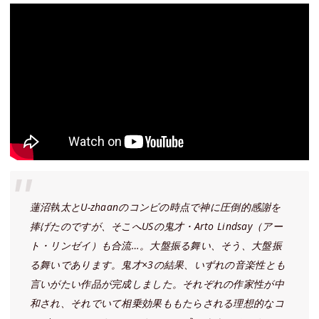
蓮沼執太とU-zhaanのコンビの時点で神に圧倒的感謝を
捧げたのですが、そこへUSの鬼才・Arto Lindsay（アー
ト・リンゼイ）も合流…。大盤振る舞い、そう、大盤振
る舞いであります。鬼才×3の結果、いずれの音楽性とも
言いがたい作品が完成しました。それぞれの作家性が中
和され、それでいて相乗効果ももたらされる理想的なコ