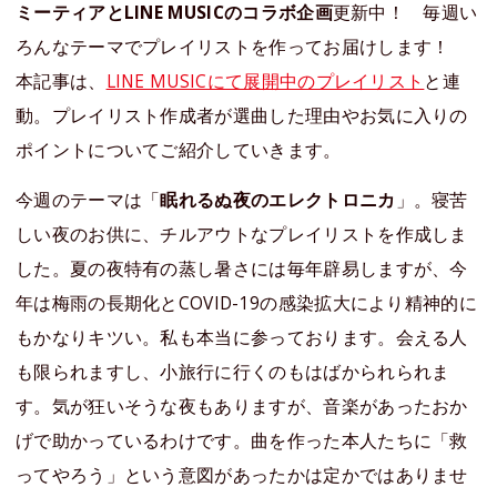
ミーティアとLINE MUSICのコラボ企画
更新中！ 毎週い
ろんなテーマでプレイリストを作ってお届けします！
本記事は、
LINE MUSICにて展開中のプレイリスト
と連
動。プレイリスト作成者が選曲した理由やお気に入りの
ポイントについてご紹介していきます。
今週のテーマは「
眠れるぬ夜のエレクトロニカ
」。寝苦
しい夜のお供に、チルアウトなプレイリストを作成しま
した。夏の夜特有の蒸し暑さには毎年辟易しますが、今
年は梅雨の長期化とCOVID-19の感染拡大により精神的に
もかなりキツい。私も本当に参っております。会える人
も限られますし、小旅行に行くのもはばかられられま
す。気が狂いそうな夜もありますが、音楽があったおか
げで助かっているわけです。曲を作った本人たちに「救
ってやろう」という意図があったかは定かではありませ