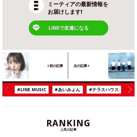
ミーティアの最新情報を
お届けします!
LINEで友達になる
前の記事
次の記事
#LINE MUSIC
#あいみょん
#テラスハウス
#漫
RANKING
人気の記事