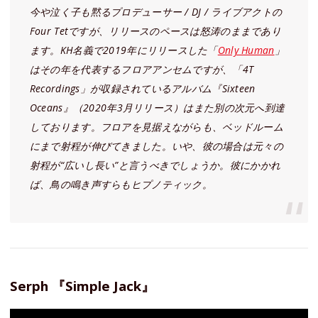
今や泣く子も黙るプロデューサー / DJ / ライブアクトの
Four Tetですが、リリースのペースは怒涛のままであり
ます。KH名義で2019年にリリースした「
Only Human
」
はその年を代表するフロアアンセムですが、「4T
Recordings」が収録されているアルバム『Sixteen
Oceans』（2020年3月リリース）はまた別の次元へ到達
しております。フロアを見据えながらも、ベッドルーム
にまで射程が伸びてきました。いや、彼の場合は元々の
射程が“広いし長い”と言うべきでしょうか。彼にかかれ
ば、鳥の鳴き声すらもヒプノティック。
Serph 『Simple Jack』