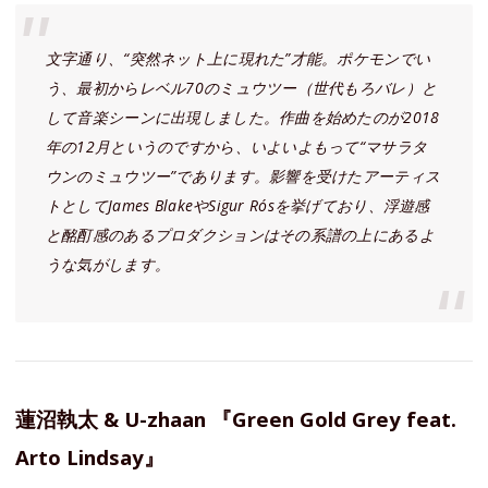
文字通り、“突然ネット上に現れた”才能。ポケモンでい
う、最初からレベル70のミュウツー（世代もろバレ）と
して音楽シーンに出現しました。作曲を始めたのが2018
年の12月というのですから、いよいよもって“マサラタ
ウンのミュウツー”であります。影響を受けたアーティス
トとしてJames BlakeやSigur Rósを挙げており、浮遊感
と酩酊感のあるプロダクションはその系譜の上にあるよ
うな気がします。
蓮沼執太 & U-zhaan 『Green Gold Grey feat.
Arto Lindsay』