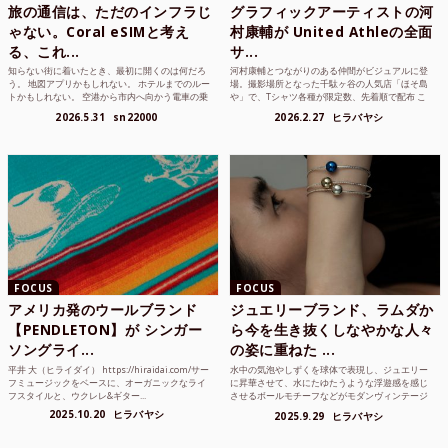
旅の通信は、ただのインフラじ
グラフィックアーティストの河
ゃない。Coral eSIMと考え
村康輔が United Athleの全面
る、これ...
サ...
知らない街に着いたとき、最初に開くのは何だろ
河村康輔とつながりのある仲間がビジュアルに登
う。 地図アプリかもしれない。 ホテルまでのルー
場。撮影場所となった千駄ヶ谷の人気店「ほそ島
トかもしれない。 空港から市内へ向かう電車の乗
や」で、Tシャツ各種が限定数、先着順で配布 こ
り方かもしれな...
れまでUnited...
2026.5.31
sn22000
2026.2.27
ヒラバヤシ
FOCUS
FOCUS
アメリカ発のウールブランド
ジュエリーブランド、ラムダか
【PENDLETON】が シンガー
ら今を生き抜くしなやかな人々
ソングライ...
の姿に重ねた ...
平井 大（ヒライダイ） https://hiraidai.com/サー
水中の気泡やしずくを球体で表現し、ジュエリー
フミュージックをベースに、オーガニックなライ
に昇華させて、水にたゆたうような浮遊感を感じ
フスタイルと、ウクレレ&ギター...
させるボールモチーフなどがモダンヴィンテージ
のような雰囲気も感じ...
2025.10.20
ヒラバヤシ
2025.9.29
ヒラバヤシ