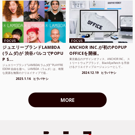
FOCUS
FOCUS
ジュエリーブランドLAMBDA
ANCHOR INC.が初のPOPUP
(ラムダ)が 渋谷パルコでPOPU
OFFICEを開催。
P S...
東京拠点のデザインオフィス、ANCHOR INC.。 ス
トリートウェアブランド、BlackEyePatch を手掛
ジュエリーブランド“LAMBDA( ラムダ))” “PLAYFRE
けるクリエイティブエージェンシーとして...
EDOM 自由を遊べ。 LAMBDA（ラムダ）は、有限
2024.12.19
ヒラバヤシ
な資源を無限のクリエイティブで追...
2025.1.16
ヒラバヤシ
MORE