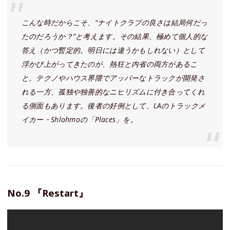
こんな時だからこそ、“ナイトクラブの良さは結局何だっ
たのだろうか？”と考えます。その結果、極めて個人的な
答え（かつ暫定的。明日には違うかもしれない）として
浮かび上がってきたのが、熱狂と内省の両方があるこ
と。テクノやハウス界隈でアッパーなトラックが開発さ
れる一方、孤独や独善的なニヒリズムに付き合ってくれ
る側面もあります。後者の好例として、LAのトラックメ
イカー・Shlohmoの「Places」を。
No.9 『Restart』