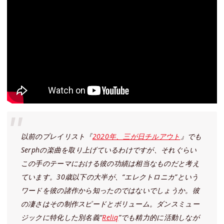
以前のプレイリスト『
2020年、三が日チルアウト
』でも
Serphの楽曲を取り上げているわけですが、それぐらい
この手のテーマにおける彼の功績は相当なものだと考え
ています。30歳以下の大半が、“エレクトロニカ”という
ワードを彼の諸作から知ったのではないでしょうか。彼
の凄さはその制作スピードとボリューム。ダンスミュー
ジックに特化した別名義“
Reliq
”でも精力的に活動しなが