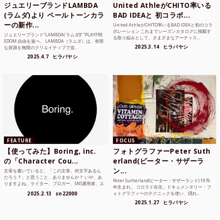
ジュエリーブランドLAMBDA
United AthleがCHITO率いる
(ラムダ)より ペールトーンカラ
BAD IDEAと 初コラボ...
ーの新作...
United AthleがCHITO率いるBAD IDEAと初のコラ
ボレーション これまでシーズンカタログに掲載す
ジュエリーブランド“LAMBDA( ラムダ))” “PLAYFRE
る取り組みとして、さまざまなアーティス...
EDOM 自由を遊べ。 LAMBDA（ラムダ）は、有限
2025.3.14
ヒラバヤシ
な資源を無限のクリエイティブで追...
2025.4.7
ヒラバヤシ
FEATURE
FOCUS
【使ってみた】Boring, inc.
フォトグラファーPeter Suth
の「Character Cou...
erland(ピーター・サザーラ
ン...
文章を書いていると、「この文章、何文字あるん
だろう？」と思うこと、ありませんか？ いや、あ
Peter Sutherland(ピーター・サザーランド) 1976
りますよね。ライター、ブロガー、SNS運用者、エ
年生まれ。 コロラド在住。ドキュメンタリー・フ
ンジニア、学生...
2025.2.13
sn22000
ォトグラフィーのテクニックを使い、隠れ...
2025.1.27
ヒラバヤシ