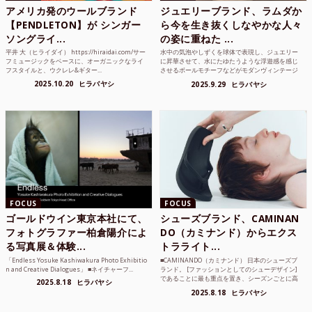
アメリカ発のウールブランド
ジュエリーブランド、ラムダか
【PENDLETON】が シンガー
ら今を生き抜くしなやかな人々
ソングライ...
の姿に重ねた ...
平井 大（ヒライダイ） https://hiraidai.com/サー
水中の気泡やしずくを球体で表現し、ジュエリー
フミュージックをベースに、オーガニックなライ
に昇華させて、水にたゆたうような浮遊感を感じ
フスタイルと、ウクレレ&ギター...
させるボールモチーフなどがモダンヴィンテージ
のような雰囲気も感じ...
2025.10.20
ヒラバヤシ
2025.9.29
ヒラバヤシ
FOCUS
FOCUS
ゴールドウイン東京本社にて、
シューズブランド、CAMINAN
フォトグラファー柏倉陽介によ
DO（カミナンド）からエクス
る写真展＆体験...
トラライト...
「Endless Yosuke Kashiwakura Photo Exhibitio
■CAMINANDO（カミナンド） 日本のシューズブ
n and Creative Dialogues」 ■ネイチャーフ...
ランド。 [ファッションとしてのシューデザイン]
であることに最も重点を置き、シーズンごとに高
2025.8.18
ヒラバヤシ
品質な素...
2025.8.18
ヒラバヤシ