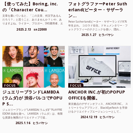
【使ってみた】Boring, inc.
フォトグラファーPeter Suth
の「Character Cou...
erland(ピーター・サザーラ
ン...
文章を書いていると、「この文章、何文字あるん
だろう？」と思うこと、ありませんか？ いや、あ
Peter Sutherland(ピーター・サザーランド) 1976
りますよね。ライター、ブロガー、SNS運用者、エ
年生まれ。 コロラド在住。ドキュメンタリー・フ
ンジニア、学生...
2025.2.13
sn22000
ォトグラフィーのテクニックを使い、隠れ...
2025.1.27
ヒラバヤシ
FOCUS
FOCUS
ジュエリーブランドLAMBDA
ANCHOR INC.が初のPOPUP
(ラムダ)が 渋谷パルコでPOPU
OFFICEを開催。
P S...
東京拠点のデザインオフィス、ANCHOR INC.。 ス
トリートウェアブランド、BlackEyePatch を手掛
ジュエリーブランド“LAMBDA( ラムダ))” “PLAYFRE
けるクリエイティブエージェンシーとして...
EDOM 自由を遊べ。 LAMBDA（ラムダ）は、有限
2024.12.19
ヒラバヤシ
な資源を無限のクリエイティブで追...
2025.1.16
ヒラバヤシ