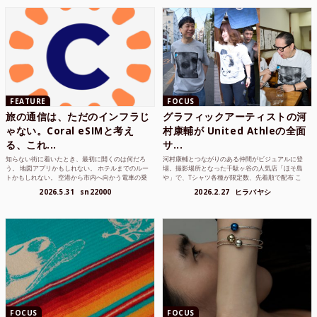
FEATURE
FOCUS
旅の通信は、ただのインフラじ
グラフィックアーティストの河
ゃない。Coral eSIMと考え
村康輔が United Athleの全面
る、これ...
サ...
知らない街に着いたとき、最初に開くのは何だろ
河村康輔とつながりのある仲間がビジュアルに登
う。 地図アプリかもしれない。 ホテルまでのルー
場。撮影場所となった千駄ヶ谷の人気店「ほそ島
トかもしれない。 空港から市内へ向かう電車の乗
や」で、Tシャツ各種が限定数、先着順で配布 こ
り方かもしれな...
れまでUnited...
2026.5.31
sn22000
2026.2.27
ヒラバヤシ
FOCUS
FOCUS