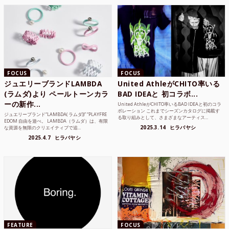
FOCUS
FOCUS
ジュエリーブランドLAMBDA
United AthleがCHITO率いる
(ラムダ)より ペールトーンカラ
BAD IDEAと 初コラボ...
ーの新作...
United AthleがCHITO率いるBAD IDEAと初のコラ
ボレーション これまでシーズンカタログに掲載す
ジュエリーブランド“LAMBDA( ラムダ))” “PLAYFRE
る取り組みとして、さまざまなアーティス...
EDOM 自由を遊べ。 LAMBDA（ラムダ）は、有限
2025.3.14
ヒラバヤシ
な資源を無限のクリエイティブで追...
2025.4.7
ヒラバヤシ
FEATURE
FOCUS