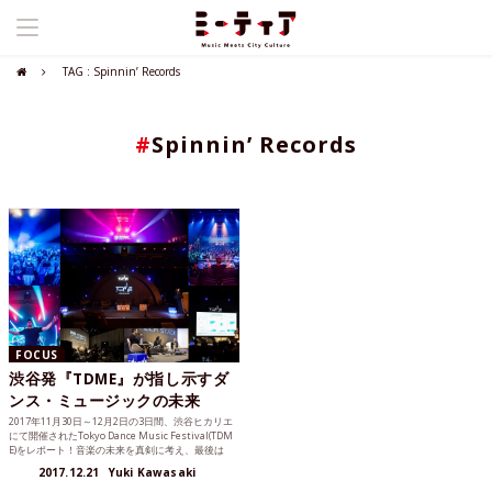
TAG : Spinnin’ Records
#
Spinnin’ Records
FOCUS
渋谷発『TDME』が指し示すダ
ンス・ミュージックの未来
2017年11月30日～12月2日の3日間、渋谷ヒカリエ
にて開催されたTokyo Dance Music Festival(TDM
E)をレポート！音楽の未来を真剣に考え、最後は
踊る。
2017.12.21
Yuki Kawasaki