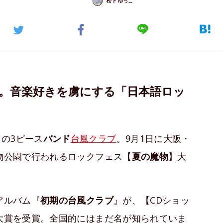
松下 ゆっこ
ブ。音楽好きを虜にする「日本語ロッ
の3ピース
バンド
台風クラブ
。9月1日に大阪・
動物公園で行われるロックフェス【
夏の魔物
】大
アルバム『
初期の台風クラブ
』が、【CDショッ
準大賞を受賞。全国的にはまだ名が知られていま