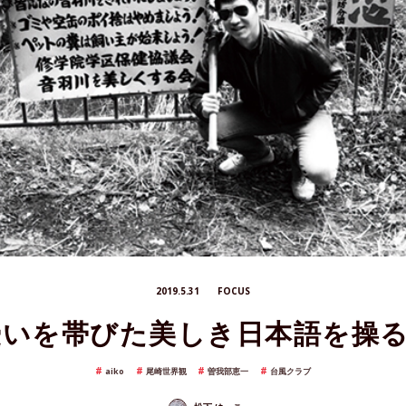
2019.5.31
FOCUS
憂いを帯びた美しき日本語を操
aiko
尾崎世界観
曽我部恵一
台風クラブ