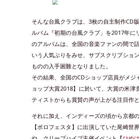
そんな台風クラブは、3枚の自主制作CD
ルバム『初期の台風クラブ」を2017年
のアルバムは、全国の音楽ファンの間で話
いう人気ぶりをみせ、サブスクリプショ
ものの入手困難となりました。
その結果、全国のCDショップ店員がメジ
ョップ大賞2018】に於いて、大賞の米
ティストからも賞賛の声が上がる注目作
それに加え、インディーズの頃から京都
【ボロフェスタ】に出演していた尾崎世
や、クリープハイプ主催イベント【
ひめ