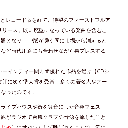
版とレコード版を経て、待望のファーストフルア
にリリース。既に廃盤になっている楽曲を含むこ
題となり、LP版が瞬く間に市場から消えると
ンなど時代用途にも合わせながら再プレスする
ャーインディー問わず優れた作品を選ぶ【CDシ
津玄師に次ぐ準大賞を受賞！多くの著名人やアー
となったのです。
のライブハウスや街を舞台にした音楽フェス
界観がラジオで台風クラブの音源を流したこと
はじめ
】に対バンとして呼ばれたことで一気に