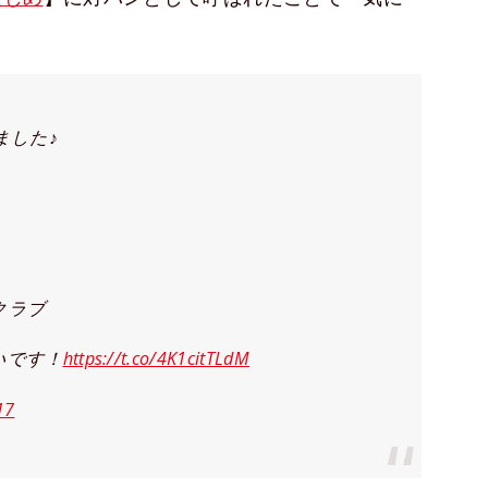
ました♪
クラブ
いです！
https://t.co/4K1citTLdM
17