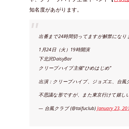
知名度があがります。
出番まで24時間切ってますが解禁になり
1月24日（火）19時開演
下北沢DaisyBar
クリープハイプ主催“ひめはじめ”
出演：クリープハイプ、ジョズエ、台風
不思議な形ですが、また東京行けて嬉し
— 台風クラブ (@taifuclub)
January 23, 20