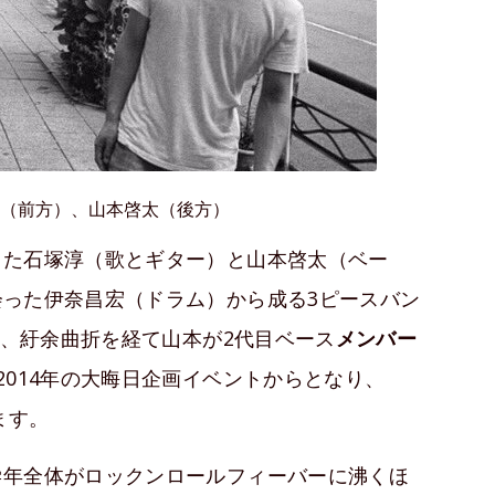
淳（前方）、山本啓太（後方）
った石塚淳（歌とギター）と山本啓太（ベー
会った伊奈昌宏（ドラム）から成る3ピースバン
の、紆余曲折を経て山本が2代目ベース
メンバー
2014年の大晦日企画イベントからとなり、
ます。
学年全体がロックンロールフィーバーに沸くほ