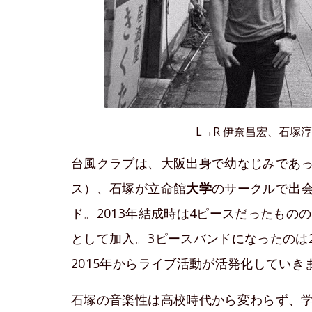
L→R 伊奈昌宏、石塚
台風クラブは、大阪出身で幼なじみであ
ス）、石塚が立命館
大学
のサークルで出
ド。2013年結成時は4ピースだったもの
として加入。3ピースバンドになったのは
2015年からライブ活動が活発化していき
石塚の音楽性は高校時代から変わらず、