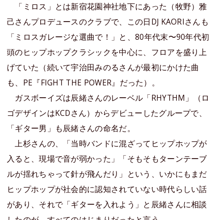
「ミロス」とは新宿花園神社地下にあった（牧野）雅
己さんプロデュースのクラブで、この日DJ KAORIさんも
「ミロスガレージな選曲で！」と、80年代末〜90年代初
頭のヒップホップクラシックを中心に、フロアを盛り上
げていた（続いて宇治田みのるさんが最初にかけた曲
も、PE『FIGHT THE POWER』だった）。
ガスボーイズは辰緒さんのレーベル「RHYTHM」（ロ
ゴデザインはKCDさん）からデビューしたグループで、
「ギター男」も辰緒さんの命名だ。
上杉さんの、「当時バンドに混ざってヒップホップが
入ると、現場で音が弱かった」「そもそもターンテーブ
ルが揺れちゃって針が飛んだり」という、いかにもまだ
ヒップホップが社会的に認知されていない時代らしい話
があり、それで「ギターを入れよう」と辰緒さんに相談
したのが、すべてのはじまりだったと言う。