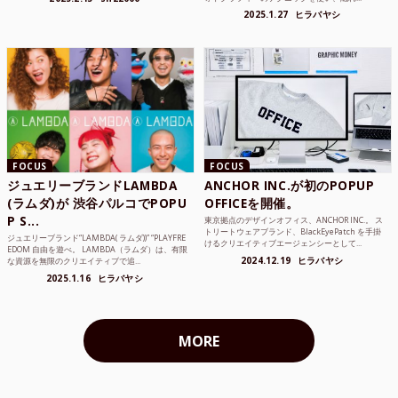
2025.1.27
ヒラバヤシ
FOCUS
FOCUS
ジュエリーブランドLAMBDA
ANCHOR INC.が初のPOPUP
(ラムダ)が 渋谷パルコでPOPU
OFFICEを開催。
P S...
東京拠点のデザインオフィス、ANCHOR INC.。 ス
トリートウェアブランド、BlackEyePatch を手掛
ジュエリーブランド“LAMBDA( ラムダ))” “PLAYFRE
けるクリエイティブエージェンシーとして...
EDOM 自由を遊べ。 LAMBDA（ラムダ）は、有限
2024.12.19
ヒラバヤシ
な資源を無限のクリエイティブで追...
2025.1.16
ヒラバヤシ
MORE