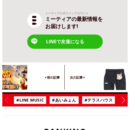
ミーティア公式ラインアカウント
ミーティアの最新情報を
お届けします!
LINEで友達になる
前の記事
次の記事
#LINE MUSIC
#あいみょん
#テラスハウス
#漫