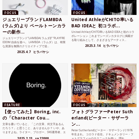
FOCUS
FOCUS
ジュエリーブランドLAMBDA
United AthleがCHITO率いる
(ラムダ)より ペールトーンカラ
BAD IDEAと 初コラボ...
ーの新作...
United AthleがCHITO率いるBAD IDEAと初のコラ
ボレーション これまでシーズンカタログに掲載す
ジュエリーブランド“LAMBDA( ラムダ))” “PLAYFRE
る取り組みとして、さまざまなアーティス...
EDOM 自由を遊べ。 LAMBDA（ラムダ）は、有限
2025.3.14
ヒラバヤシ
な資源を無限のクリエイティブで追...
2025.4.7
ヒラバヤシ
FEATURE
FOCUS
【使ってみた】Boring, inc.
フォトグラファーPeter Suth
の「Character Cou...
erland(ピーター・サザーラ
ン...
文章を書いていると、「この文章、何文字あるん
だろう？」と思うこと、ありませんか？ いや、あ
Peter Sutherland(ピーター・サザーランド) 1976
りますよね。ライター、ブロガー、SNS運用者、エ
年生まれ。 コロラド在住。ドキュメンタリー・フ
ンジニア、学生...
2025.2.13
sn22000
ォトグラフィーのテクニックを使い、隠れ...