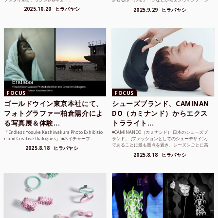
のような雰囲気も感じ...
2025.10.20
ヒラバヤシ
2025.9.29
ヒラバヤシ
FOCUS
FOCUS
ゴールドウイン東京本社にて、
シューズブランド、CAMINAN
フォトグラファー柏倉陽介によ
DO（カミナンド）からエクス
る写真展＆体験...
トラライト...
「Endless Yosuke Kashiwakura Photo Exhibitio
■CAMINANDO（カミナンド） 日本のシューズブ
n and Creative Dialogues」 ■ネイチャーフ...
ランド。 [ファッションとしてのシューデザイン]
であることに最も重点を置き、シーズンごとに高
2025.8.18
ヒラバヤシ
品質な素...
2025.8.18
ヒラバヤシ