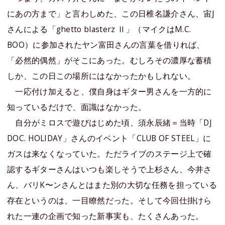
にあの方まで」と言わしめた、この日椎名謙介さん、宙J
さんによる「ghetto blasterz Ⅱ」（マイクはM.C.
BOO）に参加されたヤン富田さんの言葉を借りれば、
「必然的偶然」がそこにあった。むしろその濃厚な蓄積
しか、この日この場所にはなかったかもしれない。
一応付け加えると、僕自身はギター男さんを一方的に
知っているだけで、面識はなかった。
自分がミロスで遊びはじめた頃、須永辰緒＝当時「DJ
DOC. HOLIDAY」さんのイベント「CLUB OF STEEL」に
ガスは来なくなっていた。ただライブのステージ上で確
認するギターさんはいつも楽しそうで上杉さん、今井さ
ん、バリK〜ンさんとはまた別の大切な任務を担っている
存在というのは、一目瞭然だった。そして今回仕掛けら
れた一連の企画で知った新事実も、たくさんあった。