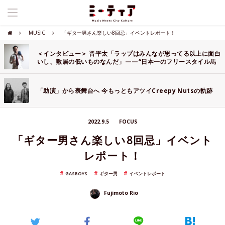
MUSIC
「ギター男さん楽しい8回忌」イベントレポート！
＜インタビュー＞ 晋平太「ラップはみんなが思ってる以上に面白
いし、敷居の低いものなんだ」——“日本一のフリースタイル馬
鹿”が語る素晴らしき日本語ラップの世界
「助演」から表舞台へ 今もっともアツイCreepy Nutsの軌跡
2022.9.5
FOCUS
「ギター男さん楽しい8回忌」イベント
レポート！
GASBOYS
ギター男
イベントレポート
Fujimoto Rio