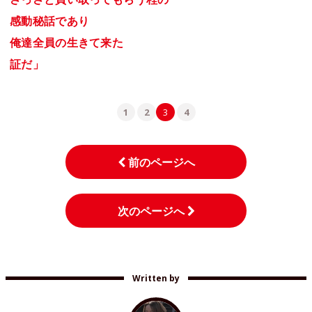
感動秘話であり
俺達全員の生きて来た
証だ」
1
2
3
4
前のページへ
次のページへ
Written by