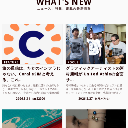
WHAT'S NEW
ニュース、特集、連載の最新情報
FEATURE
FOCUS
旅の通信は、ただのインフラじ
グラフィックアーティストの河
ゃない。Coral eSIMと考え
村康輔が United Athleの全面
る、これ...
サ...
知らない街に着いたとき、最初に開くのは何だろ
河村康輔とつながりのある仲間がビジュアルに登
う。 地図アプリかもしれない。 ホテルまでのルー
場。撮影場所となった千駄ヶ谷の人気店「ほそ島
トかもしれない。 空港から市内へ向かう電車の乗
や」で、Tシャツ各種が限定数、先着順で配布 こ
り方かもしれな...
れまでUnited...
2026.5.31
sn22000
2026.2.27
ヒラバヤシ