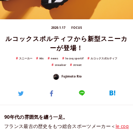
2020.1.17
FOCUS
ルコックスポルティフから新型スニーカ
ーが登場！
スニーカー
90s
news
le coq sportif
ルコックスポルティフ
sneaker
street
Fujimoto Rio
90年代の雰囲気を纏う一足。
フランス最古の歴史をもつ総合スポーツメーカー＜
le coq