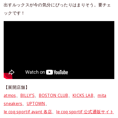
出すルックスが今の気分にぴったりはまりそう。要チェ
ックです！
【展開店舗】
atmos
、
BILLY’S
、
BOSTON CLUB
、
KICKS LAB
、
mita
sneakers
、
UPTOWN
、
le coq sportif avant 各店
、
le coq sportif 公式通販サイト