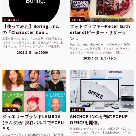
FEATURE
FOCUS
【使ってみた】Boring, inc.
フォトグラファーPeter Suth
の「Character Cou...
erland(ピーター・サザーラ
ン...
文章を書いていると、「この文章、何文字あるん
だろう？」と思うこと、ありませんか？ いや、あ
Peter Sutherland(ピーター・サザーランド) 1976
りますよね。ライター、ブロガー、SNS運用者、エ
年生まれ。 コロラド在住。ドキュメンタリー・フ
ンジニア、学生...
2025.2.13
sn22000
ォトグラフィーのテクニックを使い、隠れ...
2025.1.27
ヒラバヤシ
FOCUS
FOCUS
ジュエリーブランドLAMBDA
ANCHOR INC.が初のPOPUP
(ラムダ)が 渋谷パルコでPOPU
OFFICEを開催。
P S...
東京拠点のデザインオフィス、ANCHOR INC.。 ス
トリートウェアブランド、BlackEyePatch を手掛
ジュエリーブランド“LAMBDA( ラムダ))” “PLAYFRE