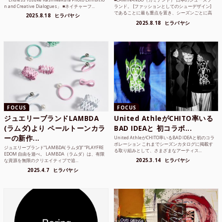
n and Creative Dialogues」 ■ネイチャーフ...
ランド。 [ファッションとしてのシューデザイン]
であることに最も重点を置き、シーズンごとに高
2025.8.18
ヒラバヤシ
品質な素...
2025.8.18
ヒラバヤシ
FOCUS
FOCUS
ジュエリーブランドLAMBDA
United AthleがCHITO率いる
(ラムダ)より ペールトーンカラ
BAD IDEAと 初コラボ...
ーの新作...
United AthleがCHITO率いるBAD IDEAと初のコラ
ボレーション これまでシーズンカタログに掲載す
ジュエリーブランド“LAMBDA( ラムダ))” “PLAYFRE
る取り組みとして、さまざまなアーティス...
EDOM 自由を遊べ。 LAMBDA（ラムダ）は、有限
2025.3.14
ヒラバヤシ
な資源を無限のクリエイティブで追...
2025.4.7
ヒラバヤシ