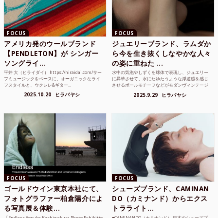
FOCUS
FOCUS
アメリカ発のウールブランド
ジュエリーブランド、ラムダか
【PENDLETON】が シンガー
ら今を生き抜くしなやかな人々
ソングライ...
の姿に重ねた ...
平井 大（ヒライダイ） https://hiraidai.com/サー
水中の気泡やしずくを球体で表現し、ジュエリー
フミュージックをベースに、オーガニックなライ
に昇華させて、水にたゆたうような浮遊感を感じ
フスタイルと、ウクレレ&ギター...
させるボールモチーフなどがモダンヴィンテージ
のような雰囲気も感じ...
2025.10.20
ヒラバヤシ
2025.9.29
ヒラバヤシ
FOCUS
FOCUS
ゴールドウイン東京本社にて、
シューズブランド、CAMINAN
フォトグラファー柏倉陽介によ
DO（カミナンド）からエクス
る写真展＆体験...
トラライト...
「Endless Yosuke Kashiwakura Photo Exhibitio
■CAMINANDO（カミナンド） 日本のシューズブ