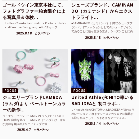
ゴールドウイン東京本社にて、
シューズブランド、CAMINAN
フォトグラファー柏倉陽介によ
DO（カミナンド）からエクス
る写真展＆体験...
トラライト...
「Endless Yosuke Kashiwakura Photo Exhibitio
■CAMINANDO（カミナンド） 日本のシューズブ
n and Creative Dialogues」 ■ネイチャーフ...
ランド。 [ファッションとしてのシューデザイン]
であることに最も重点を置き、シーズンごとに高
2025.8.18
ヒラバヤシ
品質な素...
2025.8.18
ヒラバヤシ
FOCUS
FOCUS
ジュエリーブランドLAMBDA
United AthleがCHITO率いる
(ラムダ)より ペールトーンカラ
BAD IDEAと 初コラボ...
ーの新作...
United AthleがCHITO率いるBAD IDEAと初のコラ
ボレーション これまでシーズンカタログに掲載す
ジュエリーブランド“LAMBDA( ラムダ))” “PLAYFRE
る取り組みとして、さまざまなアーティス...
EDOM 自由を遊べ。 LAMBDA（ラムダ）は、有限
2025.3.14
ヒラバヤシ
な資源を無限のクリエイティブで追...
2025.4.7
ヒラバヤシ