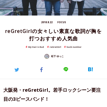
2018.8.22
FOCUS
reGretGirlの女々しい素直な歌詞が胸を
打つおすすめ人気曲
My Hair is Bad
reGretGirl
back number
松下 ゆっこ
大阪発・reGretGirl。若手ロックシーン要注
目の3ピースバンド！