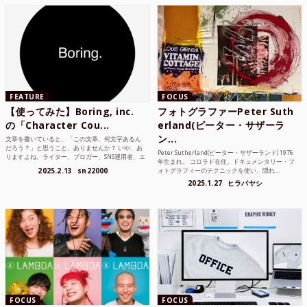
FEATURE
FOCUS
【使ってみた】Boring, inc.
フォトグラファーPeter Suth
の「Character Cou...
erland(ピーター・サザーラ
ン...
文章を書いていると、「この文章、何文字あるん
だろう？」と思うこと、ありませんか？ いや、あ
Peter Sutherland(ピーター・サザーランド) 1976
りますよね。ライター、ブロガー、SNS運用者、エ
年生まれ。 コロラド在住。ドキュメンタリー・フ
ンジニア、学生...
2025.2.13
sn22000
ォトグラフィーのテクニックを使い、隠れ...
2025.1.27
ヒラバヤシ
FOCUS
FOCUS