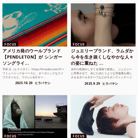
FOCUS
FOCUS
アメリカ発のウールブランド
ジュエリーブランド、ラムダか
【PENDLETON】が シンガー
ら今を生き抜くしなやかな人々
ソングライ...
の姿に重ねた ...
平井 大（ヒライダイ） https://hiraidai.com/サー
水中の気泡やしずくを球体で表現し、ジュエリー
フミュージックをベースに、オーガニックなライ
に昇華させて、水にたゆたうような浮遊感を感じ
フスタイルと、ウクレレ&ギター...
させるボールモチーフなどがモダンヴィンテージ
のような雰囲気も感じ...
2025.10.20
ヒラバヤシ
2025.9.29
ヒラバヤシ
FOCUS
FOCUS