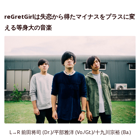
reGretGirlは失恋から得たマイナスをプラスに変
える等身大の音楽
L→R 前田将司 (Dr.)/平部雅洋 (Vo./Gt.)/十九川宗裕 (Ba.)