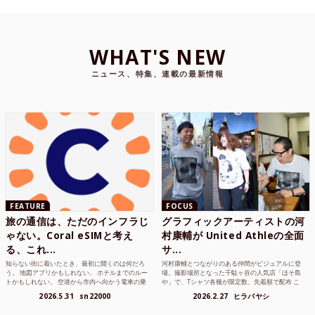
WHAT'S NEW
ニュース、特集、連載の最新情報
FEATURE
FOCUS
旅の通信は、ただのインフラじ
グラフィックアーティストの河
ゃない。Coral eSIMと考え
村康輔が United Athleの全面
る、これ...
サ...
知らない街に着いたとき、最初に開くのは何だろ
河村康輔とつながりのある仲間がビジュアルに登
う。 地図アプリかもしれない。 ホテルまでのルー
場。撮影場所となった千駄ヶ谷の人気店「ほそ島
トかもしれない。 空港から市内へ向かう電車の乗
や」で、Tシャツ各種が限定数、先着順で配布 こ
り方かもしれな...
れまでUnited...
2026.5.31
sn22000
2026.2.27
ヒラバヤシ