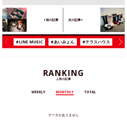
前の記事
次の記事
#LINE MUSIC
#あいみょん
#テラスハウス
#漫
RANKING
人気の記事
WEEKLY
MONTHLY
TOTAL
データがありません