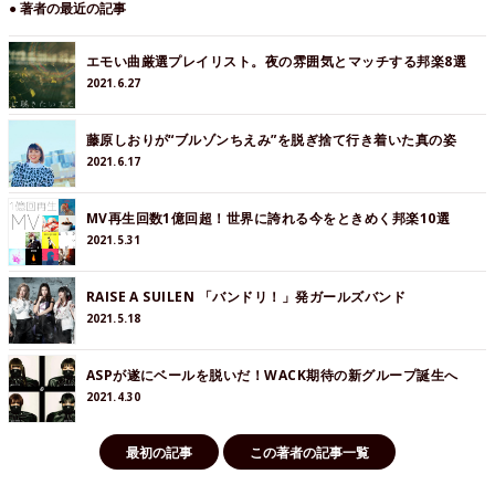
● 著者の最近の記事
エモい曲厳選プレイリスト。夜の雰囲気とマッチする邦楽8選
2021.6.27
藤原しおりが“ブルゾンちえみ”を脱ぎ捨て行き着いた真の姿
2021.6.17
MV再生回数1億回超！世界に誇れる今をときめく邦楽10選
2021.5.31
RAISE A SUILEN 「バンドリ！」発ガールズバンド
2021.5.18
ASPが遂にベールを脱いだ！WACK期待の新グループ誕生へ
2021.4.30
最初の記事
この著者の記事一覧