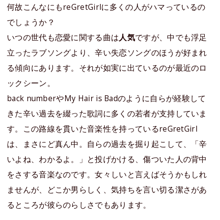
何故こんなにもreGretGirlに多くの人がハマっているの
でしょうか？
いつの世代も恋愛に関する曲は
人気
ですが、中でも浮足
立ったラブソングより、辛い失恋ソングのほうが好まれ
る傾向にあります。それが如実に出ているのが最近のロ
ックシーン。
back numberやMy Hair is Badのように自らが経験して
きた辛い過去を綴った歌詞に多くの若者が支持していま
す。この路線を貫いた音楽性を持っているreGretGirl
は、まさにど真ん中。自らの過去を掘り起こして、「辛
いよね、わかるよ。」と投げかける、傷ついた人の背中
をさする音楽なのです。女々しいと言えばそうかもしれ
ませんが、どこか男らしく、気持ちを言い切る潔さがあ
るところが彼らのらしさでもあります。