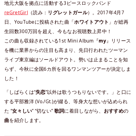
地元大阪を拠点に活動する3ピースロックバンド
reGretGirl
（読み：
リグレットガール
）。2017年4月7
日、YouTubeに投稿された曲「
ホワイトアウト
」が総再
生回数300万回を超え、今もなお視聴数上昇中！
この曲も収録されている1st Mini Album『
my
』リリース
を機に業界からの注目も高まり、先日行われたツーマン
ライブ東京編はソールドアウト。勢いは止まることを知
らず、今秋に全国6カ所を回るワンマンツアーが決定しま
した！
「しばらくは“
失恋
”以外は歌うつもりないです。」と口に
する平部雅洋 (Vo./Gt.)が綴る、等身大な想いが込められ
た “
女々しい
” “切ない”
歌詞
に着目しながら、
おすすめ
の
曲
を紹介します。