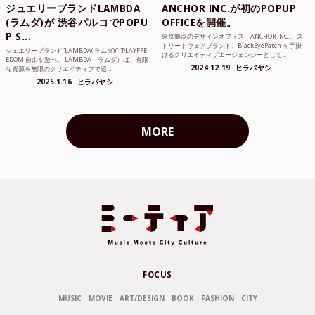
ジュエリーブランドLAMBDA
ANCHOR INC.が初のPOPUP
(ラムダ)が 渋谷パルコでPOPU
OFFICEを開催。
P S...
東京拠点のデザインオフィス、ANCHOR INC.。 ス
トリートウェアブランド、BlackEyePatch を手掛
ジュエリーブランド“LAMBDA( ラムダ))” “PLAYFRE
けるクリエイティブエージェンシーとして...
EDOM 自由を遊べ。 LAMBDA（ラムダ）は、有限
2024.12.19
ヒラバヤシ
な資源を無限のクリエイティブで追...
2025.1.16
ヒラバヤシ
MORE
FOCUS
MUSIC
MOVIE
ART/DESIGN
BOOK
FASHION
CITY