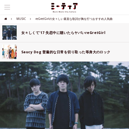
MUSIC
reGretGirlの女々しい素直な歌詞が胸を打つおすすめ人気曲
女々しくて’17 失恋中に聴いたらヤバいreGretGirl
Saucy Dog 普遍的な日常を切り取った等身大のロック