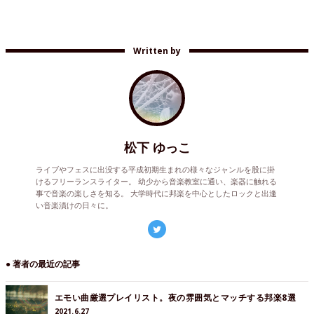
Written by
松下 ゆっこ
ライブやフェスに出没する平成初期生まれの様々なジャンルを股に掛
けるフリーランスライター。 幼少から音楽教室に通い、楽器に触れる
事で音楽の楽しさを知る。 大学時代に邦楽を中心としたロックと出逢
い音楽漬けの日々に。
● 著者の最近の記事
エモい曲厳選プレイリスト。夜の雰囲気とマッチする邦楽8選
2021.6.27