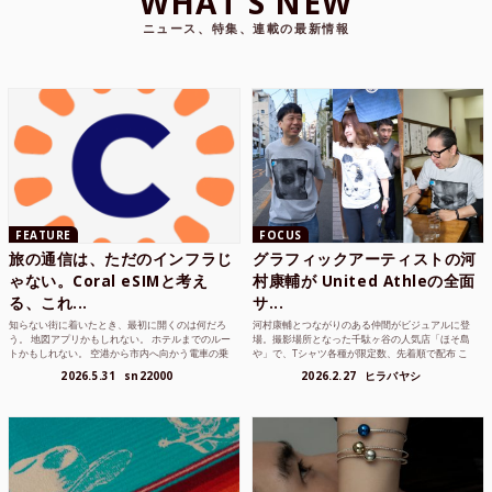
WHAT'S NEW
ニュース、特集、連載の最新情報
FEATURE
FOCUS
旅の通信は、ただのインフラじ
グラフィックアーティストの河
ゃない。Coral eSIMと考え
村康輔が United Athleの全面
る、これ...
サ...
知らない街に着いたとき、最初に開くのは何だろ
河村康輔とつながりのある仲間がビジュアルに登
う。 地図アプリかもしれない。 ホテルまでのルー
場。撮影場所となった千駄ヶ谷の人気店「ほそ島
トかもしれない。 空港から市内へ向かう電車の乗
や」で、Tシャツ各種が限定数、先着順で配布 こ
り方かもしれな...
れまでUnited...
2026.5.31
sn22000
2026.2.27
ヒラバヤシ