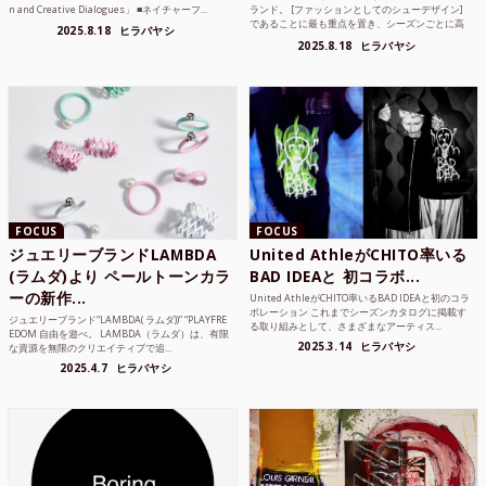
n and Creative Dialogues」 ■ネイチャーフ...
ランド。 [ファッションとしてのシューデザイン]
であることに最も重点を置き、シーズンごとに高
2025.8.18
ヒラバヤシ
品質な素...
2025.8.18
ヒラバヤシ
FOCUS
FOCUS
ジュエリーブランドLAMBDA
United AthleがCHITO率いる
(ラムダ)より ペールトーンカラ
BAD IDEAと 初コラボ...
ーの新作...
United AthleがCHITO率いるBAD IDEAと初のコラ
ボレーション これまでシーズンカタログに掲載す
ジュエリーブランド“LAMBDA( ラムダ))” “PLAYFRE
る取り組みとして、さまざまなアーティス...
EDOM 自由を遊べ。 LAMBDA（ラムダ）は、有限
2025.3.14
ヒラバヤシ
な資源を無限のクリエイティブで追...
2025.4.7
ヒラバヤシ