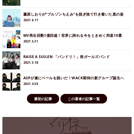
藤原しおりが“ブルゾンちえみ”を脱ぎ捨て行き着いた真の姿
2021.6.17
MV再生回数1億回超！世界に誇れる今をときめく邦楽10選
2021.5.31
RAISE A SUILEN 「バンドリ！」発ガールズバンド
2021.5.18
ASPが遂にベールを脱いだ！WACK期待の新グループ誕生へ
2021.4.30
最初の記事
この著者の記事一覧