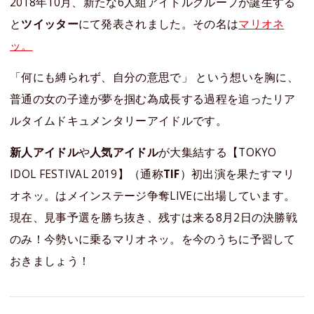
2018年10月、新たな6人組アイドルグループが誕生する
と
ツイッター
にて発表されました。その名は
マリオネ
ッ。
「何にも縛られず、自分の意思で」 という想いを胸に、
普通の女の子達が夢を掴む為成長する過程を追ったリア
ルタイムドキュメンタリーアイドルです。
新人アイドル
や
人気アイドル
が大集結する【TOKYO
IDOL FESTIVAL 2019】（通称
TIF
）初出演を果たすマリ
オネッ。はメインステージ争奪LIVEに出場しています。
現在、見事予選を勝ち抜き、残すは来る8月2日の決勝戦
のみ！今勢いに乗るマリオネッ。を今のうちに予習して
おきましょう！