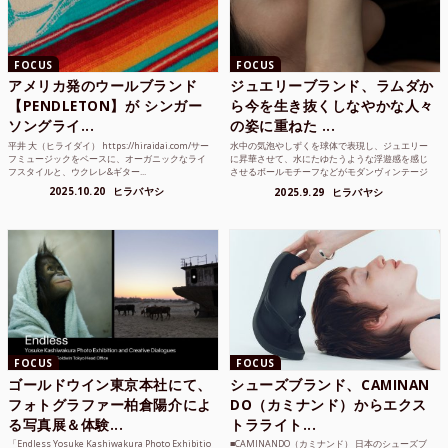
FOCUS
FOCUS
アメリカ発のウールブランド
ジュエリーブランド、ラムダか
【PENDLETON】が シンガー
ら今を生き抜くしなやかな人々
ソングライ...
の姿に重ねた ...
平井 大（ヒライダイ） https://hiraidai.com/サー
水中の気泡やしずくを球体で表現し、ジュエリー
フミュージックをベースに、オーガニックなライ
に昇華させて、水にたゆたうような浮遊感を感じ
フスタイルと、ウクレレ&ギター...
させるボールモチーフなどがモダンヴィンテージ
のような雰囲気も感じ...
2025.10.20
ヒラバヤシ
2025.9.29
ヒラバヤシ
FOCUS
FOCUS
ゴールドウイン東京本社にて、
シューズブランド、CAMINAN
フォトグラファー柏倉陽介によ
DO（カミナンド）からエクス
る写真展＆体験...
トラライト...
「Endless Yosuke Kashiwakura Photo Exhibitio
■CAMINANDO（カミナンド） 日本のシューズブ