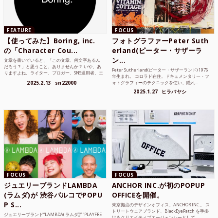
FEATURE
FOCUS
【使ってみた】Boring, inc.
フォトグラファーPeter Suth
の「Character Cou...
erland(ピーター・サザーラ
ン...
文章を書いていると、「この文章、何文字あるん
だろう？」と思うこと、ありませんか？ いや、あ
Peter Sutherland(ピーター・サザーランド) 1976
りますよね。ライター、ブロガー、SNS運用者、エ
年生まれ。 コロラド在住。ドキュメンタリー・フ
ンジニア、学生...
2025.2.13
sn22000
ォトグラフィーのテクニックを使い、隠れ...
2025.1.27
ヒラバヤシ
FOCUS
FOCUS
ジュエリーブランドLAMBDA
ANCHOR INC.が初のPOPUP
(ラムダ)が 渋谷パルコでPOPU
OFFICEを開催。
P S...
東京拠点のデザインオフィス、ANCHOR INC.。 ス
トリートウェアブランド、BlackEyePatch を手掛
ジュエリーブランド“LAMBDA( ラムダ))” “PLAYFRE
けるクリエイティブエージェンシーとして...