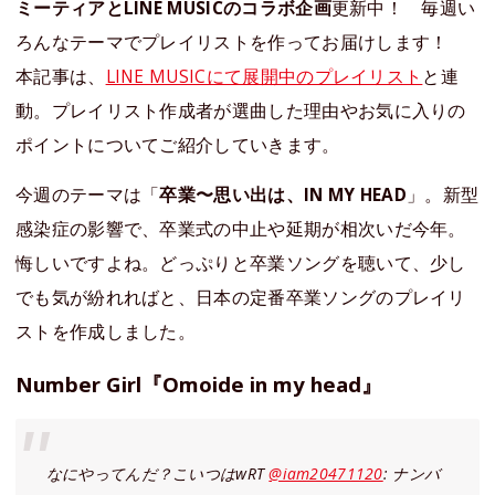
ミーティアとLINE MUSICのコラボ企画
更新中！ 毎週い
ろんなテーマでプレイリストを作ってお届けします！
本記事は、
LINE MUSICにて展開中のプレイリスト
と連
動。プレイリスト作成者が選曲した理由やお気に入りの
ポイントについてご紹介していきます。
今週のテーマは「
卒業〜思い出は、IN MY HEAD
」。新型
感染症の影響で、卒業式の中止や延期が相次いだ今年。
悔しいですよね。どっぷりと卒業ソングを聴いて、少し
でも気が紛れればと、日本の定番卒業ソングのプレイリ
ストを作成しました。
Number Girl『Omoide in my head』
なにやってんだ？こいつはwRT
@iam20471120
: ナンバ