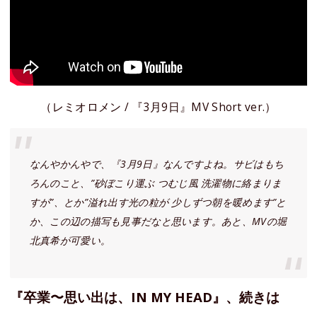
（レミオロメン / 『3月9日』MV Short ver.）
なんやかんやで、『3月9日』なんですよね。サビはもち
ろんのこと、”砂ぼこり運ぶ つむじ風 洗濯物に絡まりま
すが”、とか”溢れ出す光の粒が 少しずつ朝を暖めます”と
か、この辺の描写も見事だなと思います。あと、MVの堀
北真希が可愛い。
『卒業〜思い出は、IN MY HEAD』、続きは