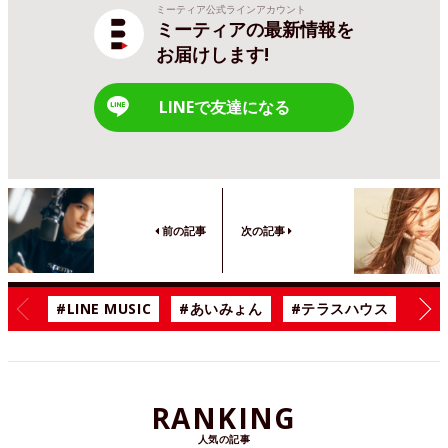
ミーティア公式ラインアカウント
ミーティアの最新情報を
お届けします!
LINEで友達になる
前の記事
次の記事
#LINE MUSIC
#あいみょん
#テラスハウス
#漫
RANKING
人気の記事