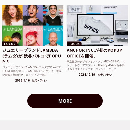
FOCUS
FOCUS
ジュエリーブランドLAMBDA
ANCHOR INC.が初のPOPUP
(ラムダ)が 渋谷パルコでPOPU
OFFICEを開催。
P S...
東京拠点のデザインオフィス、ANCHOR INC.。 ス
トリートウェアブランド、BlackEyePatch を手掛
ジュエリーブランド“LAMBDA( ラムダ))” “PLAYFRE
けるクリエイティブエージェンシーとして...
EDOM 自由を遊べ。 LAMBDA（ラムダ）は、有限
2024.12.19
ヒラバヤシ
な資源を無限のクリエイティブで追...
2025.1.16
ヒラバヤシ
MORE