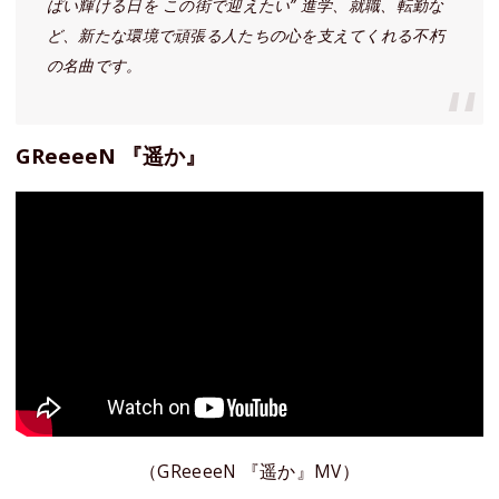
ぱい輝ける日を この街で迎えたい” 進学、就職、転勤な
ど、新たな環境で頑張る人たちの心を支えてくれる不朽
の名曲です。
GReeeeN 『遥か』
（GReeeeN 『遥か』MV）