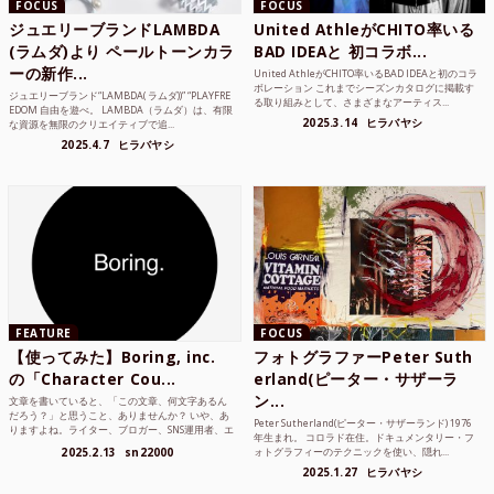
FOCUS
FOCUS
ジュエリーブランドLAMBDA
United AthleがCHITO率いる
(ラムダ)より ペールトーンカラ
BAD IDEAと 初コラボ...
ーの新作...
United AthleがCHITO率いるBAD IDEAと初のコラ
ボレーション これまでシーズンカタログに掲載す
ジュエリーブランド“LAMBDA( ラムダ))” “PLAYFRE
る取り組みとして、さまざまなアーティス...
EDOM 自由を遊べ。 LAMBDA（ラムダ）は、有限
2025.3.14
ヒラバヤシ
な資源を無限のクリエイティブで追...
2025.4.7
ヒラバヤシ
FEATURE
FOCUS
【使ってみた】Boring, inc.
フォトグラファーPeter Suth
の「Character Cou...
erland(ピーター・サザーラ
ン...
文章を書いていると、「この文章、何文字あるん
だろう？」と思うこと、ありませんか？ いや、あ
Peter Sutherland(ピーター・サザーランド) 1976
りますよね。ライター、ブロガー、SNS運用者、エ
年生まれ。 コロラド在住。ドキュメンタリー・フ
ンジニア、学生...
2025.2.13
sn22000
ォトグラフィーのテクニックを使い、隠れ...
2025.1.27
ヒラバヤシ