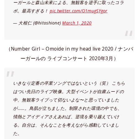
ーガールと森山未來による、無観客を逆手に取ったコラ
ボ。最高すぎる！
pic.twitter.com/O1mugSYgor
— 大根仁 (@hitoshione)
March 1, 2020
（Number Girl – Omoide in my head live 2020 / ナンバ
ーガールの ライブコンサート 2020年3月）
いきなり定番の卒業ソングではないという（笑） こちら
はつい先日のライブ映像。大型イベントが自粛ムードの
中、無観客ライブって切ないよな〜と思っていました
が……。鳥肌が立ちました。制限された環境の中でも、
情熱とアイディアさえあれば、逆境を乗り越えていけ
る。自分は、そんなことを考えながら感動していまし
た。