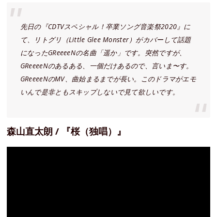
先日の『CDTVスペシャル！卒業ソング音楽祭2020』に
て、リトグリ（Little Glee Monster）がカバーして話題
になったGReeeeNの名曲「遥か」です。突然ですが、
GReeeeNのあるある、一個だけあるので、言いま〜す。
GReeeeNのMV、曲始まるまでが長い。このドラマがエモ
いんで是非ともスキップしないで見て欲しいです。
森山直太朗 / 『桜（独唱）』