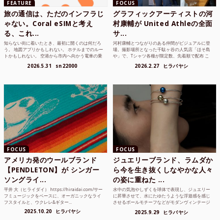
FEATURE
FOCUS
旅の通信は、ただのインフラじ
グラフィックアーティストの河
ゃない。Coral eSIMと考え
村康輔が United Athleの全面
る、これ...
サ...
知らない街に着いたとき、最初に開くのは何だろ
河村康輔とつながりのある仲間がビジュアルに登
う。 地図アプリかもしれない。 ホテルまでのルー
場。撮影場所となった千駄ヶ谷の人気店「ほそ島
トかもしれない。 空港から市内へ向かう電車の乗
や」で、Tシャツ各種が限定数、先着順で配布 こ
り方かもしれな...
れまでUnited...
2026.5.31
sn22000
2026.2.27
ヒラバヤシ
FOCUS
FOCUS
アメリカ発のウールブランド
ジュエリーブランド、ラムダか
【PENDLETON】が シンガー
ら今を生き抜くしなやかな人々
ソングライ...
の姿に重ねた ...
平井 大（ヒライダイ） https://hiraidai.com/サー
水中の気泡やしずくを球体で表現し、ジュエリー
フミュージックをベースに、オーガニックなライ
に昇華させて、水にたゆたうような浮遊感を感じ
フスタイルと、ウクレレ&ギター...
させるボールモチーフなどがモダンヴィンテージ
のような雰囲気も感じ...
2025.10.20
ヒラバヤシ
2025.9.29
ヒラバヤシ