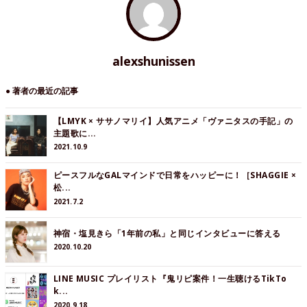
alexshunissen
● 著者の最近の記事
【LMYK × ササノマリイ】人気アニメ「ヴァニタスの手記」の
主題歌に...
2021.10.9
ピースフルなGALマインドで日常をハッピーに！［SHAGGIE ×
松...
2021.7.2
神宿・塩見きら「1年前の私」と同じインタビューに答える
2020.10.20
LINE MUSIC プレイリスト『鬼リピ案件！一生聴けるTikTo
k...
2020.9.18