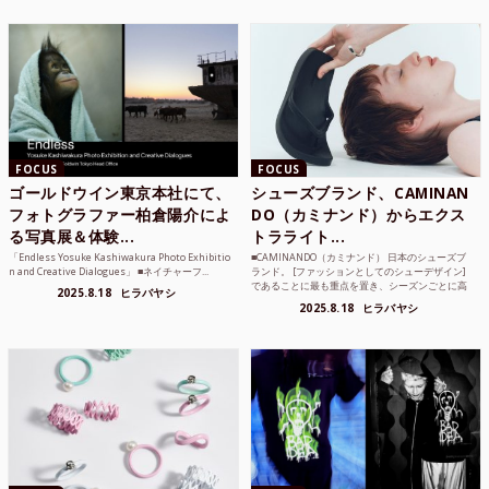
FOCUS
FOCUS
ゴールドウイン東京本社にて、
シューズブランド、CAMINAN
フォトグラファー柏倉陽介によ
DO（カミナンド）からエクス
る写真展＆体験...
トラライト...
「Endless Yosuke Kashiwakura Photo Exhibitio
■CAMINANDO（カミナンド） 日本のシューズブ
n and Creative Dialogues」 ■ネイチャーフ...
ランド。 [ファッションとしてのシューデザイン]
であることに最も重点を置き、シーズンごとに高
2025.8.18
ヒラバヤシ
品質な素...
2025.8.18
ヒラバヤシ