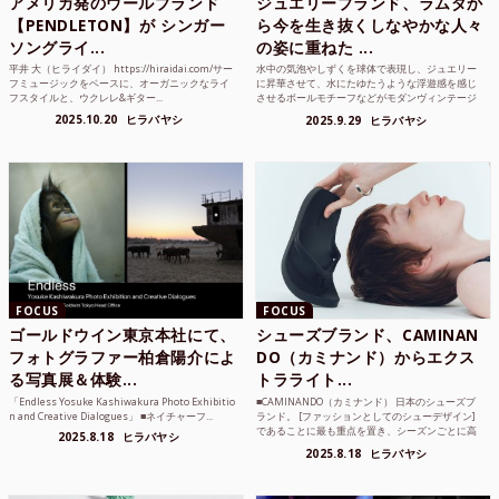
アメリカ発のウールブランド
ジュエリーブランド、ラムダか
【PENDLETON】が シンガー
ら今を生き抜くしなやかな人々
ソングライ...
の姿に重ねた ...
平井 大（ヒライダイ） https://hiraidai.com/サー
水中の気泡やしずくを球体で表現し、ジュエリー
フミュージックをベースに、オーガニックなライ
に昇華させて、水にたゆたうような浮遊感を感じ
フスタイルと、ウクレレ&ギター...
させるボールモチーフなどがモダンヴィンテージ
のような雰囲気も感じ...
2025.10.20
ヒラバヤシ
2025.9.29
ヒラバヤシ
FOCUS
FOCUS
ゴールドウイン東京本社にて、
シューズブランド、CAMINAN
フォトグラファー柏倉陽介によ
DO（カミナンド）からエクス
る写真展＆体験...
トラライト...
「Endless Yosuke Kashiwakura Photo Exhibitio
■CAMINANDO（カミナンド） 日本のシューズブ
n and Creative Dialogues」 ■ネイチャーフ...
ランド。 [ファッションとしてのシューデザイン]
であることに最も重点を置き、シーズンごとに高
2025.8.18
ヒラバヤシ
品質な素...
2025.8.18
ヒラバヤシ