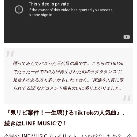
踊ってみたでバズった三代目の曲です。こちらの”TikTok
でたった一日で250万回再生された幻のラタタダンス”に
見覚えのある方も多いかもしれません。”家族を人質に取
られてる説”などコメント欄も大いに盛り上がりました。
『鬼リピ案件！一生聴けるTikTokの人気曲』、
続きはLINE MUSICで！
今週のLINE MUSICプレイリスト、いかがでしたか？ 今