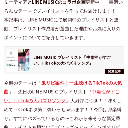
ミーティアとLINE MUSICのコラボ企画
更新中！ 毎週い
ろんなテーマでプレイリストを作ってお届けします！
本記事は、LINE MUSICにて展開中のプレイリストと連
動。プレイリスト作成者が選曲した理由やお気に入りの
ポイントについてご紹介していきます。
LINE MUSIC プレイリスト『中毒性がすご
い、TikTokの大バズりソング』
関連記事
今週のテーマは「
鬼リピ案件！一生聴けるTikTokの人気
曲
」。先日のLINE MUSIC プレイリスト『
中毒性がすご
い、TikTokの大バズりソング
』大好評につき！！味をし
めてTikTokネタ第二弾いっちゃいます！！今回は邦楽縛
り。すでにバズっているもの〜これから来そうな新定番
曲、テイストも切ないラブソング〜アップテンポでハピ