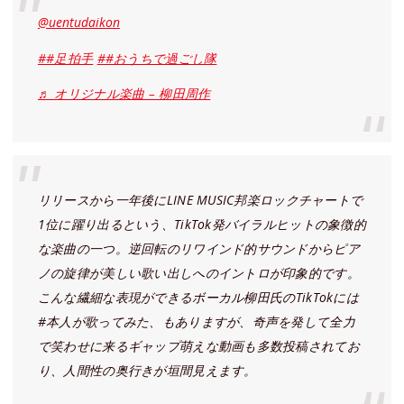
@uentudaikon
##足拍手
##おうちで過ごし隊
♬ オリジナル楽曲 – 柳田周作
リリースから一年後にLINE MUSIC邦楽ロックチャートで
1位に躍り出るという、TikTok発バイラルヒットの象徴的
な楽曲の一つ。逆回転のリワインド的サウンドからピア
ノの旋律が美しい歌い出しへのイントロが印象的です。
こんな繊細な表現ができるボーカル柳田氏のTikTokには
#本人が歌ってみた、もありますが、奇声を発して全力
で笑わせに来るギャップ萌えな動画も多数投稿されてお
り、人間性の奥行きが垣間見えます。