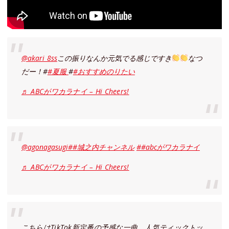
@akari_8ss
この振りなんか元気でる感じですき
なつ
だー！#
#夏服
#
#おすすめのりたい
♬ ABCがワカラナイ – Hi Cheers!
@agonagasugi
##城之内チャンネル
##abcがワカラナイ
♬ ABCがワカラナイ – Hi Cheers!
こちらはTikTok新定番の予感な一曲。人気ティックトッ