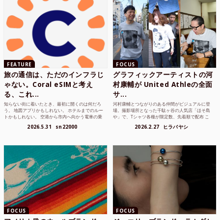
FEATURE
FOCUS
旅の通信は、ただのインフラじ
グラフィックアーティストの河
ゃない。Coral eSIMと考え
村康輔が United Athleの全面
る、これ...
サ...
知らない街に着いたとき、最初に開くのは何だろ
河村康輔とつながりのある仲間がビジュアルに登
う。 地図アプリかもしれない。 ホテルまでのルー
場。撮影場所となった千駄ヶ谷の人気店「ほそ島
トかもしれない。 空港から市内へ向かう電車の乗
や」で、Tシャツ各種が限定数、先着順で配布 こ
り方かもしれな...
れまでUnited...
2026.5.31
sn22000
2026.2.27
ヒラバヤシ
FOCUS
FOCUS