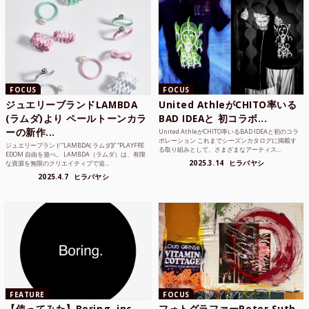
FOCUS
FOCUS
ジュエリーブランドLAMBDA
United AthleがCHITO率いる
(ラムダ)より ペールトーンカラ
BAD IDEAと 初コラボ...
ーの新作...
United AthleがCHITO率いるBAD IDEAと初のコラ
ボレーション これまでシーズンカタログに掲載す
ジュエリーブランド“LAMBDA( ラムダ))” “PLAYFRE
る取り組みとして、さまざまなアーティス...
EDOM 自由を遊べ。 LAMBDA（ラムダ）は、有限
2025.3.14
ヒラバヤシ
な資源を無限のクリエイティブで追...
2025.4.7
ヒラバヤシ
FEATURE
FOCUS
【使ってみた】Boring, inc.
フォトグラファーPeter Suth