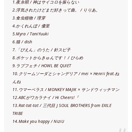
1.夜永唄 / 神はサイコロを振らない
2.浮気されたけどまだ好きって曲。 / りりあ。
3.食虫植物 / 理芽
4.かくれんぼ / 優里
5.Myra / TaniYuuki
6.猫 / dish
7.「ぴえん」のうた / 針スピ子
8.ポケットからきゅんです！ / ひらめ
9.ラブフェチ / HOWL BE QUIET
10.クリームソーダとシャンデリア / mei × Henrii feat.ね
んね
11.ウマーベラス / MONKEY MAJIK × サンドウィッチマン
12.ABCがワカラナイ / Hi Cheers!『
13.Rat-tat-tat / 三代目 J SOUL BROTHERS from EXILE
TRIBE
14.Make you happy / NiziU