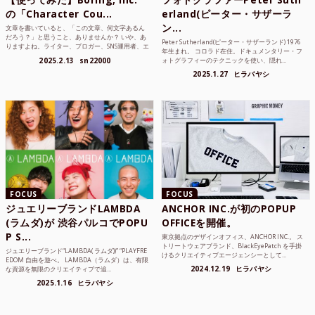
の「Character Cou...
erland(ピーター・サザーラ
ン...
文章を書いていると、「この文章、何文字あるん
だろう？」と思うこと、ありませんか？ いや、あ
Peter Sutherland(ピーター・サザーランド) 1976
りますよね。ライター、ブロガー、SNS運用者、エ
年生まれ。 コロラド在住。ドキュメンタリー・フ
ンジニア、学生...
2025.2.13
sn22000
ォトグラフィーのテクニックを使い、隠れ...
2025.1.27
ヒラバヤシ
FOCUS
FOCUS
ジュエリーブランドLAMBDA
ANCHOR INC.が初のPOPUP
(ラムダ)が 渋谷パルコでPOPU
OFFICEを開催。
P S...
東京拠点のデザインオフィス、ANCHOR INC.。 ス
トリートウェアブランド、BlackEyePatch を手掛
ジュエリーブランド“LAMBDA( ラムダ))” “PLAYFRE
けるクリエイティブエージェンシーとして...
EDOM 自由を遊べ。 LAMBDA（ラムダ）は、有限
2024.12.19
ヒラバヤシ
な資源を無限のクリエイティブで追...
2025.1.16
ヒラバヤシ