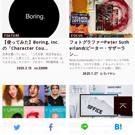
FEATURE
FOCUS
【使ってみた】Boring, inc.
フォトグラファーPeter Suth
の「Character Cou...
erland(ピーター・サザーラ
ン...
文章を書いていると、「この文章、何文字あるん
だろう？」と思うこと、ありませんか？ いや、あ
Peter Sutherland(ピーター・サザーランド) 1976
りますよね。ライター、ブロガー、SNS運用者、エ
年生まれ。 コロラド在住。ドキュメンタリー・フ
ンジニア、学生...
2025.2.13
sn22000
ォトグラフィーのテクニックを使い、隠れ...
2025.1.27
ヒラバヤシ
FOCUS
FOCUS
ジュエリーブランドLAMBDA
ANCHOR INC.が初のPOPUP