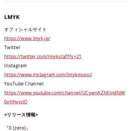
LMYK
オフィシャルサイト
https://www.lmyk.jp/
Twitter
https://twitter.com/lmykstaff?s=21
Instagram
https://www.instagram.com/lmykmusic/
YouTube Channel
https://www.youtube.com/channel/UCywnAZhXindfqW
0vHhvvciQ
<リリース情報>
『0 (zero)』