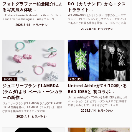
フォトグラファー柏倉陽介によ
DO（カミナンド）からエクス
る写真展＆体験...
トラライト...
「Endless Yosuke Kashiwakura Photo Exhibitio
■CAMINANDO（カミナンド） 日本のシューズブ
n and Creative Dialogues」 ■ネイチャーフ...
ランド。 [ファッションとしてのシューデザイン]
であることに最も重点を置き、シーズンごとに高
2025.8.18
ヒラバヤシ
品質な素...
2025.8.18
ヒラバヤシ
FOCUS
FOCUS
ジュエリーブランドLAMBDA
United AthleがCHITO率いる
(ラムダ)より ペールトーンカラ
BAD IDEAと 初コラボ...
ーの新作...
United AthleがCHITO率いるBAD IDEAと初のコラ
ボレーション これまでシーズンカタログに掲載す
ジュエリーブランド“LAMBDA( ラムダ))” “PLAYFRE
る取り組みとして、さまざまなアーティス...
EDOM 自由を遊べ。 LAMBDA（ラムダ）は、有限
2025.3.14
ヒラバヤシ
な資源を無限のクリエイティブで追...
2025.4.7
ヒラバヤシ