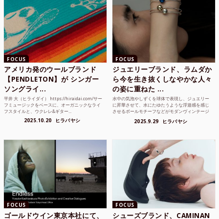
FOCUS
FOCUS
アメリカ発のウールブランド
ジュエリーブランド、ラムダか
【PENDLETON】が シンガー
ら今を生き抜くしなやかな人々
ソングライ...
の姿に重ねた ...
平井 大（ヒライダイ） https://hiraidai.com/サー
水中の気泡やしずくを球体で表現し、ジュエリー
フミュージックをベースに、オーガニックなライ
に昇華させて、水にたゆたうような浮遊感を感じ
フスタイルと、ウクレレ&ギター...
させるボールモチーフなどがモダンヴィンテージ
のような雰囲気も感じ...
2025.10.20
ヒラバヤシ
2025.9.29
ヒラバヤシ
FOCUS
FOCUS
ゴールドウイン東京本社にて、
シューズブランド、CAMINAN