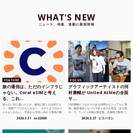
WHAT'S NEW
ニュース、特集、連載の最新情報
FEATURE
FOCUS
旅の通信は、ただのインフラじ
グラフィックアーティストの河
ゃない。Coral eSIMと考え
村康輔が United Athleの全面
る、これ...
サ...
知らない街に着いたとき、最初に開くのは何だろ
河村康輔とつながりのある仲間がビジュアルに登
う。 地図アプリかもしれない。 ホテルまでのルー
場。撮影場所となった千駄ヶ谷の人気店「ほそ島
トかもしれない。 空港から市内へ向かう電車の乗
や」で、Tシャツ各種が限定数、先着順で配布 こ
り方かもしれな...
れまでUnited...
2026.5.31
sn22000
2026.2.27
ヒラバヤシ