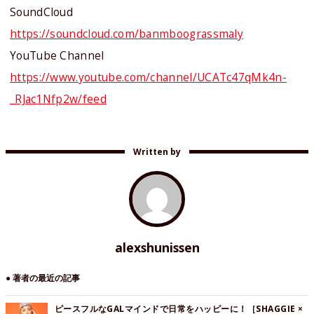
SoundCloud
https://soundcloud.com/banmboograssmaly
YouTube Channel
https://www.youtube.com/channel/UCATc47qMk4n-
_RJac1Nfp2w/feed
Written by
alexshunissen
● 著者の最近の記事
ピースフルなGALマインドで日常をハッピーに！［SHAGGIE ×