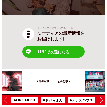
ミーティア公式ラインアカウント
ミーティアの最新情報を
お届けします!
LINEで友達になる
前の記事
次の記事
#LINE MUSIC
#あいみょん
#テラスハウス
#漫