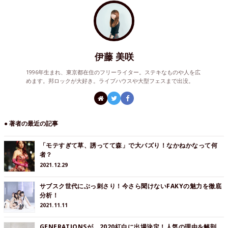
伊藤 美咲
1996年生まれ、東京都在住のフリーライター。ステキなものや人を広
めます。邦ロックが大好き。ライブハウスや大型フェスまで出没。
● 著者の最近の記事
「モテすぎて草、誘ってて森」で大バズり！なかねかなって何
者？
2021.12.29
サブスク世代にぶっ刺さり！今さら聞けないFAKYの魅力を徹底
分析！
2021.11.11
GENERATIONSが、2020紅白に出場決定！人気の理由を解剖