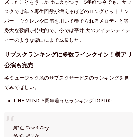
ズったことをきっかけに火がつき、5年経つ今でも、サブ
スクでは年々再生回数が増えるほどのロングヒットナン
バー。ウクレレや口笛を用いて奏でられるメロディと等
身大な歌詞が特徴的で、今では平井 大のアイデンティテ
ィーのような楽曲にまで成長した。
サブスクランキングに多数ラインクイン！横アリ
公演も完売
各ミュージック系のサブスクサービスのランキングを見
てみてほしい。
LINE MUSIC 5周年着うたランキングTOP100
第3位 Slow & Easy
第8位 祈り花