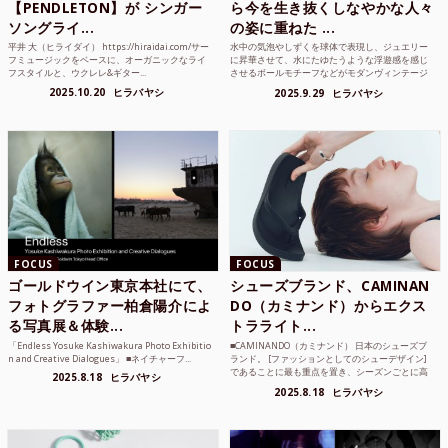
【PENDLETON】が シンガー
ら今を生き抜くしなやかな人々
ソングライ...
の姿に重ねた ...
平井 大（ヒライダイ） https://hiraidai.com/サー
水中の気泡やしずくを球体で表現し、ジュエリー
フミュージックをベースに、オーガニックなライ
に昇華させて、水にたゆたうような浮遊感を感じ
フスタイルと、ウクレレ&ギター...
させるボールモチーフなどがモダンヴィンテージ
のような雰囲気も感じ...
2025.10.20
ヒラバヤシ
2025.9.29
ヒラバヤシ
FOCUS
FOCUS
ゴールドウイン東京本社にて、
シューズブランド、CAMINAN
フォトグラファー柏倉陽介によ
DO（カミナンド）からエクス
る写真展＆体験...
トラライト...
「Endless Yosuke Kashiwakura Photo Exhibitio
■CAMINANDO（カミナンド） 日本のシューズブ
n and Creative Dialogues」 ■ネイチャーフ...
ランド。 [ファッションとしてのシューデザイン]
であることに最も重点を置き、シーズンごとに高
2025.8.18
ヒラバヤシ
品質な素...
2025.8.18
ヒラバヤシ