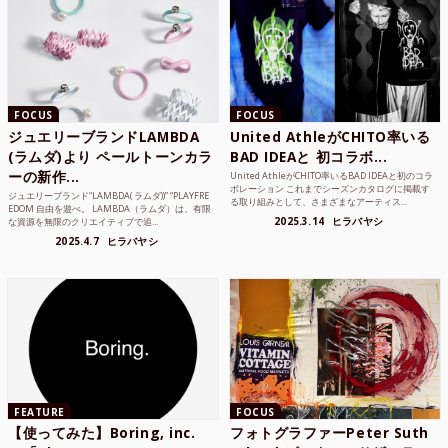
FOCUS
FOCUS
ジュエリーブランドLAMBDA
United AthleがCHITO率いる
(ラムダ)より ペールトーンカラ
BAD IDEAと 初コラボ...
ーの新作...
United AthleがCHITO率いるBAD IDEAと初のコラ
ボレーション これまでシーズンカタログに掲載す
ジュエリーブランド“LAMBDA( ラムダ))” “PLAYFRE
る取り組みとして、さまざまなアーティス...
EDOM 自由を遊べ。 LAMBDA（ラムダ）は、有限
2025.3.14
ヒラバヤシ
な資源を無限のクリエイティブで追...
2025.4.7
ヒラバヤシ
FEATURE
FOCUS
【使ってみた】Boring, inc.
フォトグラファーPeter Suth