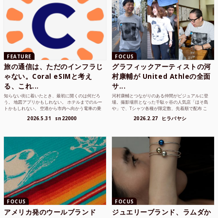
FEATURE
FOCUS
旅の通信は、ただのインフラじ
グラフィックアーティストの河
ゃない。Coral eSIMと考え
村康輔が United Athleの全面
る、これ...
サ...
知らない街に着いたとき、最初に開くのは何だろ
河村康輔とつながりのある仲間がビジュアルに登
う。 地図アプリかもしれない。 ホテルまでのルー
場。撮影場所となった千駄ヶ谷の人気店「ほそ島
トかもしれない。 空港から市内へ向かう電車の乗
や」で、Tシャツ各種が限定数、先着順で配布 こ
り方かもしれな...
れまでUnited...
2026.5.31
sn22000
2026.2.27
ヒラバヤシ
FOCUS
FOCUS
アメリカ発のウールブランド
ジュエリーブランド、ラムダか