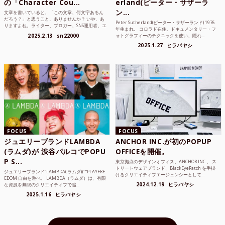
の「Character Cou...
erland(ピーター・サザーラ
ン...
文章を書いていると、「この文章、何文字あるん
だろう？」と思うこと、ありませんか？ いや、あ
Peter Sutherland(ピーター・サザーランド) 1976
りますよね。ライター、ブロガー、SNS運用者、エ
年生まれ。 コロラド在住。ドキュメンタリー・フ
ンジニア、学生...
2025.2.13
sn22000
ォトグラフィーのテクニックを使い、隠れ...
2025.1.27
ヒラバヤシ
FOCUS
FOCUS
ジュエリーブランドLAMBDA
ANCHOR INC.が初のPOPUP
(ラムダ)が 渋谷パルコでPOPU
OFFICEを開催。
P S...
東京拠点のデザインオフィス、ANCHOR INC.。 ス
トリートウェアブランド、BlackEyePatch を手掛
ジュエリーブランド“LAMBDA( ラムダ))” “PLAYFRE
けるクリエイティブエージェンシーとして...
EDOM 自由を遊べ。 LAMBDA（ラムダ）は、有限
2024.12.19
ヒラバヤシ
な資源を無限のクリエイティブで追...
2025.1.16
ヒラバヤシ