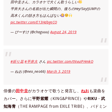
田中圭さん、カラオケで大くん歌うらしい
平井大さんの名前が出た瞬間の、後ろのHey!Say!JUMPの
高木くんの頷き方もはんぱない
pic.twitter.com/E13HdbgeCQ
— ぴーすけ (@chaguuu)
August 24, 2019
#祈り花
#平井大
さん
pic.twitter.com/tNvuIPHmkO
— ねお (@neo_neo66)
March 3, 2019
俳優の
田中圭
がカラオケで歌うと発言し、
ねお
も楽曲を
カバー。さらに
平野紫耀
（KING&PRINCE）や
RIKU
・
武
知海青
（THE RAMPAGE from EXILE TRIBE）、バドミン